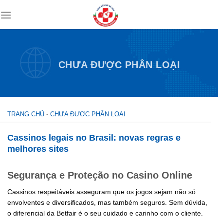
Skip
to
content
CHƯA ĐƯỢC PHÂN LOẠI
TRANG CHỦ
-
CHƯA ĐƯỢC PHÂN LOẠI
Cassinos legais no Brasil: novas regras e
melhores sites
Segurança e Proteção no Casino Online
Cassinos respeitáveis asseguram que os jogos sejam não só
envolventes e diversificados, mas também seguros. Sem dúvida,
o diferencial da Betfair é o seu cuidado e carinho com o cliente.