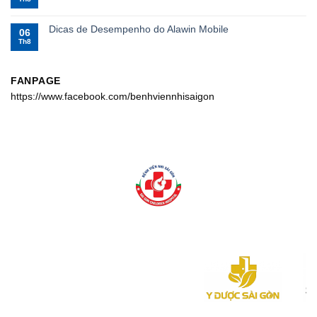
Dicas de Desempenho do Alawin Mobile
06
Th8
FANPAGE
https://www.facebook.com/benhviennhisaigon