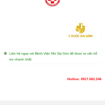
Liên hệ ngay với Bệnh Viện Nhi Sài Gòn để được tư vấn hỗ
trợ nhanh nhất
Hotline: 0917.062.246