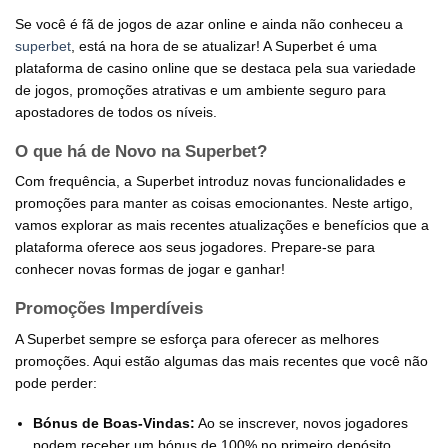
Se você é fã de jogos de azar online e ainda não conheceu a
superbet
, está na hora de se atualizar! A Superbet é uma
plataforma de casino online que se destaca pela sua variedade
de jogos, promoções atrativas e um ambiente seguro para
apostadores de todos os níveis.
O que há de Novo na Superbet?
Com frequência, a Superbet introduz novas funcionalidades e
promoções para manter as coisas emocionantes. Neste artigo,
vamos explorar as mais recentes atualizações e benefícios que a
plataforma oferece aos seus jogadores. Prepare-se para
conhecer novas formas de jogar e ganhar!
Promoções Imperdíveis
A Superbet sempre se esforça para oferecer as melhores
promoções. Aqui estão algumas das mais recentes que você não
pode perder:
Bónus de Boas-Vindas:
Ao se inscrever, novos jogadores
podem receber um bónus de 100% no primeiro depósito.