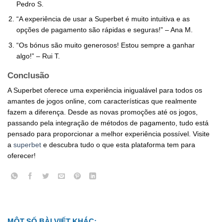
Pedro S.
“A experiência de usar a Superbet é muito intuitiva e as
opções de pagamento são rápidas e seguras!” – Ana M.
“Os bónus são muito generosos! Estou sempre a ganhar
algo!” – Rui T.
Conclusão
A Superbet oferece uma experiência inigualável para todos os
amantes de jogos online, com características que realmente
fazem a diferença. Desde as novas promoções até os jogos,
passando pela integração de métodos de pagamento, tudo está
pensado para proporcionar a melhor experiência possível. Visite
a
superbet
e descubra tudo o que esta plataforma tem para
oferecer!
MỘT SỐ BÀI VIẾT KHÁC: