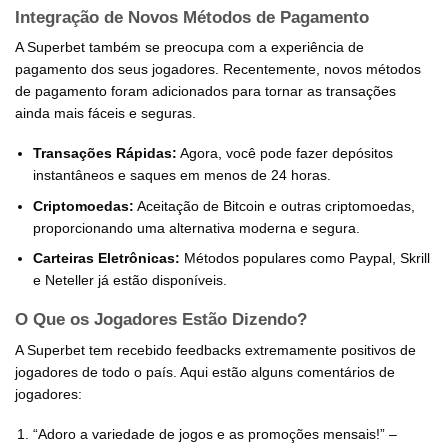
Integração de Novos Métodos de Pagamento
A Superbet também se preocupa com a experiência de
pagamento dos seus jogadores. Recentemente, novos métodos
de pagamento foram adicionados para tornar as transações
ainda mais fáceis e seguras.
Transações Rápidas:
Agora, você pode fazer depósitos
instantâneos e saques em menos de 24 horas.
Criptomoedas:
Aceitação de Bitcoin e outras criptomoedas,
proporcionando uma alternativa moderna e segura.
Carteiras Eletrônicas:
Métodos populares como Paypal, Skrill
e Neteller já estão disponíveis.
O Que os Jogadores Estão Dizendo?
A Superbet tem recebido feedbacks extremamente positivos de
jogadores de todo o país. Aqui estão alguns comentários de
jogadores:
“Adoro a variedade de jogos e as promoções mensais!” –