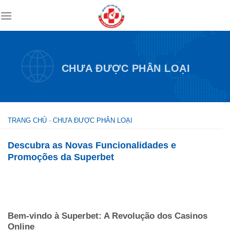
Skip
to
content
CHƯA ĐƯỢC PHÂN LOẠI
TRANG CHỦ
-
CHƯA ĐƯỢC PHÂN LOẠI
Descubra as Novas Funcionalidades e
Promoções da Superbet
Bem-vindo à Superbet: A Revolução dos Casinos
Online