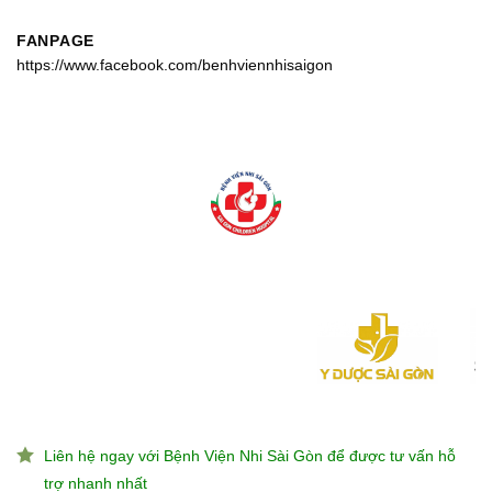
FANPAGE
https://www.facebook.com/benhviennhisaigon
Liên hệ ngay với Bệnh Viện Nhi Sài Gòn để được tư vấn hỗ
trợ nhanh nhất