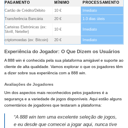
PAGAMENTO
MÍNIMO
PROCESSAMENTO
Cartão de Crédito/Débito
10 €
Imediato
Transferência Bancária
20 €
1-3 dias úteis
Carteiras Eletrónicas (ex:
10 €
Imediato
Skrill, Neteller)
criptomoedas (ex: Bitcoin)
20 €
Imediato
Experiência do Jogador: O Que Dizem os Usuários
A 888 win é conhecida pela sua plataforma amigável e suporte ao
cliente de alta qualidade. Vamos explorar o que os jogadores têm
a dizer sobre sua experiência com a 888 win.
Avaliações de Jogadores
Um dos aspectos mais reconhecidos pelos jogadores é a
segurança e a variedade de jogos disponíveis. Aqui estão alguns
comentários de jogadores que testaram a plataforma:
“A 888 win tem uma excelente seleção de jogos,
e eu desde que comecei a jogar aqui, nunca tive