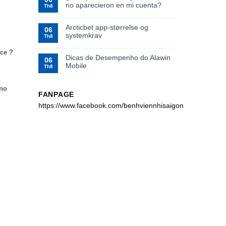
no aparecieron en mi cuenta?
Th8
Arcticbet app-størrelse og
06
systemkrav
Th8
nce ?
Dicas de Desempenho do Alawin
06
Mobile
Th8
 no
FANPAGE
https://www.facebook.com/benhviennhisaigon