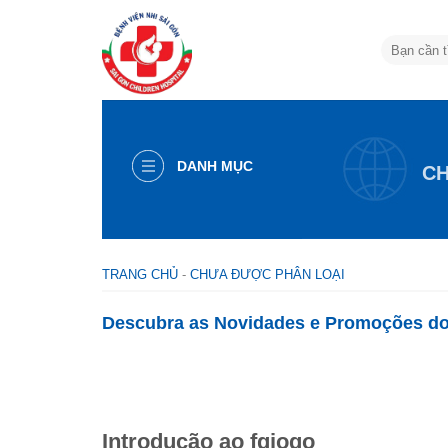
Skip
to
content
DANH MỤC
C
TRANG CHỦ
-
CHƯA ĐƯỢC PHÂN LOẠI
Descubra as Novidades e Promoções do
Introdução ao fgjogo