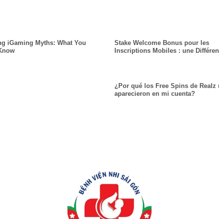
ng iGaming Myths: What You
Stake Welcome Bonus pour les
 Know
Inscriptions Mobiles : une Différe
¿Por qué los Free Spins de Realz
aparecieron en mi cuenta?