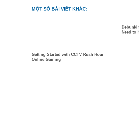
MỘT SỐ BÀI VIẾT KHÁC:
Debunki
Need to
Getting Started with CCTV Rush Hour
Online Gaming