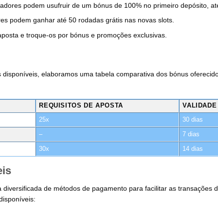
ogadores podem usufruir de um bónus de 100% no primeiro depósito, at
es podem ganhar até 50 rodadas grátis nas novas slots.
posta e troque-os por bónus e promoções exclusivas.
s disponíveis, elaboramos uma tabela comparativa dos bónus oferecid
REQUISITOS DE APOSTA
VALIDADE
25x
30 dias
–
7 dias
30x
14 dias
is
diversificada de métodos de pagamento para facilitar as transações 
disponíveis: