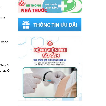
m
 uma
a você
não só
etor. O