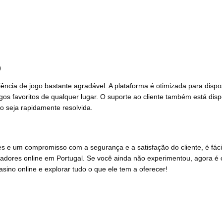
o
riência de jogo bastante agradável. A plataforma é otimizada para dispo
os favoritos de qualquer lugar. O suporte ao cliente também está disp
o seja rapidamente resolvida.
 e um compromisso com a segurança e a satisfação do cliente, é fáci
gadores online em Portugal. Se você ainda não experimentou, agora é 
sino online e explorar tudo o que ele tem a oferecer!