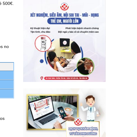
é 500€.
os no
dos