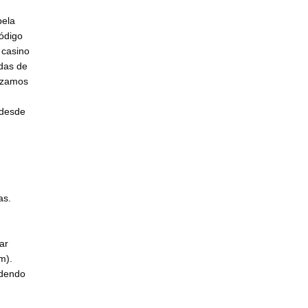
pela
ódigo
 casino
das de
rizamos
 desde
as.
ar
m).
ndendo