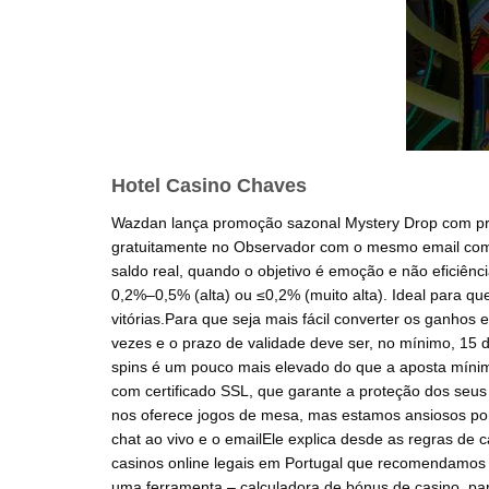
Hotel Casino Chaves
Wazdan lança promoção sazonal Mystery Drop com prémi
gratuitamente no Observador com o mesmo email com o
saldo real, quando o objetivo é emoção e não eficiê
0,2%–0,5% (alta) ou ≤0,2% (muito alta). Ideal para q
vitórias.Para que seja mais fácil converter os ganhos
vezes e o prazo de validade deve ser, no mínimo, 15 
spins é um pouco mais elevado do que a aposta mínima
com certificado SSL, que garante a proteção dos seus
nos oferece jogos de mesa, mas estamos ansiosos por
chat ao vivo e o emailEle explica desde as regras de 
casinos online legais em Portugal que recomendamos n
uma ferramenta – calculadora de bónus de casino, par