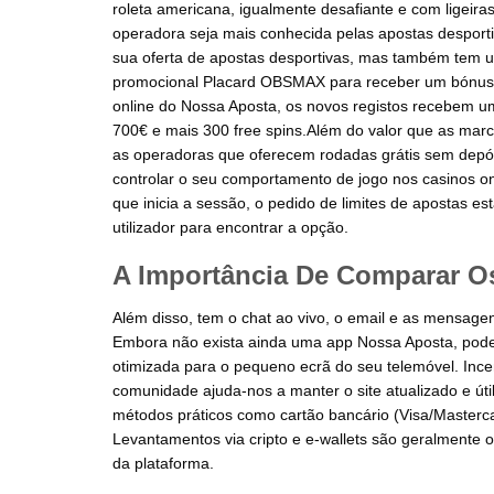
roleta americana, igualmente desafiante e com ligeir
operadora seja mais conhecida pelas apostas desporti
sua oferta de apostas desportivas, mas também tem u
promocional Placard OBSMAX para receber um bónus d
online do Nossa Aposta, os novos registos recebem u
700€ e mais 300 free spins.Além do valor que as mar
as operadoras que oferecem rodadas grátis sem depós
controlar o seu comportamento de jogo nos casinos on
que inicia a sessão, o pedido de limites de apostas 
utilizador para encontrar a opção.
A Importância De Comparar O
Além disso, tem o chat ao vivo, o email e as mensage
Embora não exista ainda uma app Nossa Aposta, pode 
otimizada para o pequeno ecrã do seu telemóvel. Incen
comunidade ajuda-nos a manter o site atualizado e út
métodos práticos como cartão bancário (Visa/Mastercard)
Levantamentos via cripto e e-wallets são geralmente
da plataforma.