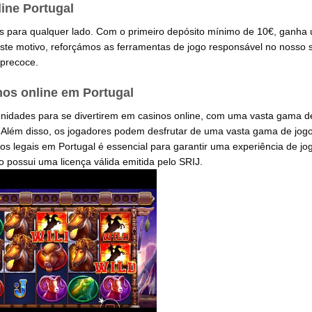
ine Portugal
s para qualquer lado. Com o primeiro depósito mínimo de 10€, ganha
este motivo, reforçámos as ferramentas de jogo responsável no nosso s
precoce.
nos online em Portugal
nidades para se divertirem em casinos online, com uma vasta gama de
r. Além disso, os jogadores podem desfrutar de uma vasta gama de jog
inos legais em Portugal é essencial para garantir uma experiência de jo
ino possui uma licença válida emitida pelo SRIJ.