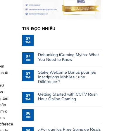
TIN ĐỌC NHIỀU
07
Th8
Debunking iGaming Myths: What
07
You Need to Know
Th8
com
Stake Welcome Bonus pour les
as de
07
Inscriptions Mobiles : une
Th8
Différence ?
 20
as
Getting Started with CCTV Rush
07
ontam
Hour Online Gaming
Th8
 não
om o
06
Th8
 os
oferece
¿Por qué los Free Spins de Realz
es de
06