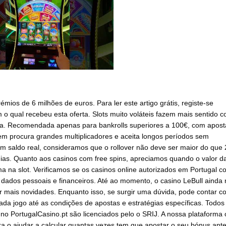
os de 6 milhões de euros. Para ler este artigo grátis, registe-se
 qual recebeu esta oferta. Slots muito voláteis fazem mais sentido 
ncia. Recomendada apenas para bankrolls superiores a 100€, com apost
uem procura grandes multiplicadores e aceita longos períodos sem
 em saldo real, consideramos que o rollover não deve ser maior do que
dias. Quanto aos casinos com free spins, apreciamos quando o valor d
 na slot. Verificamos se os casinos online autorizados em Portugal c
 dados pessoais e financeiros. Até ao momento, o casino LeBull ainda
 mais novidades. Enquanto isso, se surgir uma dúvida, pode contar c
cada jogo até as condições de apostas e estratégias específicas. Todos
o PortugalCasino.pt são licenciados pelo o SRIJ. A nossa plataforma 
a o ajudar a calcular quantas vezes tem que apostar o seu bónus ant