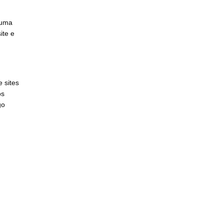
 uma
ite e
 sites
os
go