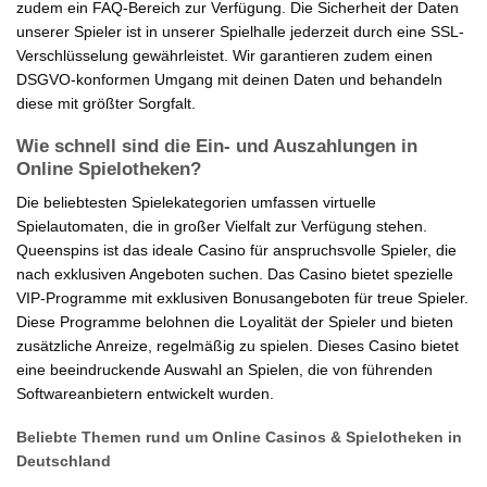
zudem ein FAQ-Bereich zur Verfügung. Die Sicherheit der Daten
unserer Spieler ist in unserer Spielhalle jederzeit durch eine SSL-
Verschlüsselung gewährleistet. Wir garantieren zudem einen
DSGVO-konformen Umgang mit deinen Daten und behandeln
diese mit größter Sorgfalt.
Wie schnell sind die Ein- und Auszahlungen in
Online Spielotheken?
Die beliebtesten Spielekategorien umfassen virtuelle
Spielautomaten, die in großer Vielfalt zur Verfügung stehen.
Queenspins ist das ideale Casino für anspruchsvolle Spieler, die
nach exklusiven Angeboten suchen. Das Casino bietet spezielle
VIP-Programme mit exklusiven Bonusangeboten für treue Spieler.
Diese Programme belohnen die Loyalität der Spieler und bieten
zusätzliche Anreize, regelmäßig zu spielen. Dieses Casino bietet
eine beeindruckende Auswahl an Spielen, die von führenden
Softwareanbietern entwickelt wurden.
Beliebte Themen rund um Online Casinos & Spielotheken in
Deutschland