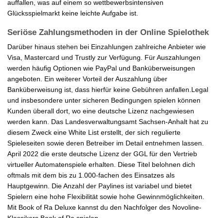
auffallen, was auf einem so wettbewerbsintensiven
Glücksspielmarkt keine leichte Aufgabe ist.
Seriöse Zahlungsmethoden in der Online Spielothek
Darüber hinaus stehen bei Einzahlungen zahlreiche Anbieter wie
Visa, Mastercard und Trustly zur Verfügung. Für Auszahlungen
werden häufig Optionen wie PayPal und Banküberweisungen
angeboten. Ein weiterer Vorteil der Auszahlung über
Banküberweisung ist, dass hierfür keine Gebühren anfallen.Legal
und insbesondere unter sicheren Bedingungen spielen können
Kunden überall dort, wo eine deutsche Lizenz nachgewiesen
werden kann. Das Landesverwaltungsamt Sachsen-Anhalt hat zu
diesem Zweck eine White List erstellt, der sich regulierte
Spieleseiten sowie deren Betreiber im Detail entnehmen lassen.
April 2022 die erste deutsche Lizenz der GGL für den Vertrieb
virtueller Automatenspiele erhalten. Diese Titel belohnen dich
oftmals mit dem bis zu 1.000-fachen des Einsatzes als
Hauptgewinn. Die Anzahl der Paylines ist variabel und bietet
Spielern eine hohe Flexibilität sowie hohe Gewinnmöglichkeiten.
Mit Book of Ra Deluxe kannst du den Nachfolger des Novoline-