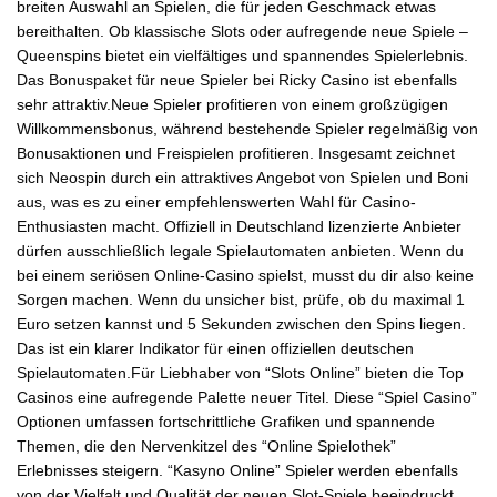
breiten Auswahl an Spielen, die für jeden Geschmack etwas
bereithalten. Ob klassische Slots oder aufregende neue Spiele –
Queenspins bietet ein vielfältiges und spannendes Spielerlebnis.
Das Bonuspaket für neue Spieler bei Ricky Casino ist ebenfalls
sehr attraktiv.Neue Spieler profitieren von einem großzügigen
Willkommensbonus, während bestehende Spieler regelmäßig von
Bonusaktionen und Freispielen profitieren. Insgesamt zeichnet
sich Neospin durch ein attraktives Angebot von Spielen und Boni
aus, was es zu einer empfehlenswerten Wahl für Casino-
Enthusiasten macht. Offiziell in Deutschland lizenzierte Anbieter
dürfen ausschließlich legale Spielautomaten anbieten. Wenn du
bei einem seriösen Online-Casino spielst, musst du dir also keine
Sorgen machen. Wenn du unsicher bist, prüfe, ob du maximal 1
Euro setzen kannst und 5 Sekunden zwischen den Spins liegen.
Das ist ein klarer Indikator für einen offiziellen deutschen
Spielautomaten.Für Liebhaber von “Slots Online” bieten die Top
Casinos eine aufregende Palette neuer Titel. Diese “Spiel Casino”
Optionen umfassen fortschrittliche Grafiken und spannende
Themen, die den Nervenkitzel des “Online Spielothek”
Erlebnisses steigern. “Kasyno Online” Spieler werden ebenfalls
von der Vielfalt und Qualität der neuen Slot-Spiele beeindruckt