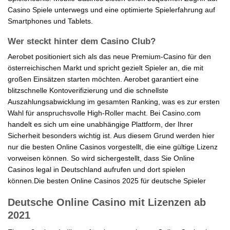
Casino Spiele unterwegs und eine optimierte Spielerfahrung auf
Smartphones und Tablets.
Wer steckt hinter dem Casino Club?
Aerobet positioniert sich als das neue Premium-Casino für den
österreichischen Markt und spricht gezielt Spieler an, die mit
großen Einsätzen starten möchten. Aerobet garantiert eine
blitzschnelle Kontoverifizierung und die schnellste
Auszahlungsabwicklung im gesamten Ranking, was es zur ersten
Wahl für anspruchsvolle High-Roller macht. Bei Casino.com
handelt es sich um eine unabhängige Plattform, der Ihrer
Sicherheit besonders wichtig ist. Aus diesem Grund werden hier
nur die besten Online Casinos vorgestellt, die eine gültige Lizenz
vorweisen können. So wird sichergestellt, dass Sie Online
Casinos legal in Deutschland aufrufen und dort spielen
können.Die besten Online Casinos 2025 für deutsche Spieler
Deutsche Online Casino mit Lizenzen ab
2021