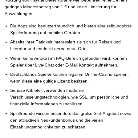
geringen Mindestbetrag von 1 € und keine Limitierung für
Auszahlungen.
Die Apps sind benutzerfreundlich und bieten eine reibungslose
Spielerfahrung auf mobilen Geräten.
Abseits ihrer Tätigkeit interessiert sie sich für Reisen und
Literatur und entdeckt gerne neue Orte.
Wenn keine Antwort im FAQ-Bereich gefunden wird, können
Spieler über Live-Chat oder E-Mail Kontakt aufnehmen.
Deutschlands Spieler können legal im Online-Casino spielen,
wenn diese eine gültige Lizenz besitzen.
Seriöse Anbieter verwenden moderne
Verschlüsselungstechnologien, wie SSL, um persönliche und
finanzielle Informationen zu schützen.
Spielfreunde wissen besonders das große Slot-Angebot sowie
den attraktiven Neukundenbonus und die vielen
Einzahlungsmöglichkeiten zu schätzen.