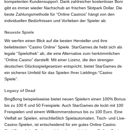
kompetenten Kundensupport. Dank zahlreicher kostenloser Boni
gibt es immer wieder Nachschub an frischen Slotpark Dollar. Die
beste Zahlungsmethode für “Online Casinos” hängt von den
individuellen Bedürfnissen und Vorlieben der Spieler ab.
Neueste Spiele
Wir werfen einen Blick auf die besten Hersteller und ihre
beliebtesten “Casino Online” Spiele. StarGames.de hebt sich als
legale “Spielothek” ab, die eine Alternative zum herkömmlichen
“Online Casino” darstellt. Mit einer Lizenz, die den strengen
deutschen Glücksspielgesetzen entspricht, bietet StarGames.de
ein sicheres Umfeld für das Spielen Ihrer Lieblings-“Casino
Spiele”.
Legacy of Dead
BingBong beispielsweise bietet neuen Spielern einen 100% Bonus
bis zu 100 € und 50 Freispiele. Auch StarGames.de lockt mit 100
Freispielen und einem Willkommensbonus bis zu 100 Euro. Eine
Vielfalt an Spielen, einschließlich Spielautomaten, Tisch- und Live-
Casino-Spielen, ist entscheidend für ein gutes Online Casino.