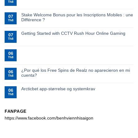
Th8
Stake Welcome Bonus pour les Inscriptions Mobiles : une
07
Différence ?
Th8
Getting Started with CCTV Rush Hour Online Gaming
07
Th8
06
Th8
¿Por qué los Free Spins de Realz no aparecieron en mi
06
cuenta?
Th8
Arcticbet app-størrelse og systemkrav
06
Th8
FANPAGE
https://www.facebook.com/benhviennhisaigon