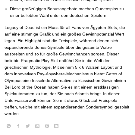
Diese großzügigen Bonusangebote machen Queenspins zu
einer beliebten Wahl unter den deutschen Spielern.
Legacy of Dead ist ein Muss für all Fans von Ägypten-Slots, die
auf eine stimmige Grafik und ein großes Gewinnpotenzial Wert
legen. Ein Highlight sind die Freispiele, während denen sich
expandierende Bonus-Symbole über die gesamte Walze
ausbreiten und so für große Gewinnchancen sorgen. Dieser
beliebte Pragmatic Play Slot entführt Sie in die Welt der
griechischen Mythologie. Mit seinem 5 x 6 Walzen Layout und
dem innovativen Pay-Anywhere-Mechanismus bietet Gates of
Olympus eine fesselnde Alternative zu klassischen Gewinnlinien.
Bei Lord of the Ocean haben Sie es mit einem erstklassigen
Spielautomaten zu tun, der Sie nach Atlantis bringt. In dieser
Unterwasserwelt können Sie mit etwas Glück auf Freispiele
treffen, welche mit einem expandierenden Sondersymbol gespielt
werden.