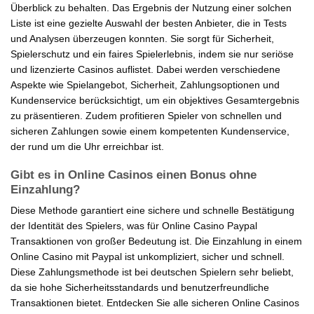
Überblick zu behalten. Das Ergebnis der Nutzung einer solchen
Liste ist eine gezielte Auswahl der besten Anbieter, die in Tests
und Analysen überzeugen konnten. Sie sorgt für Sicherheit,
Spielerschutz und ein faires Spielerlebnis, indem sie nur seriöse
und lizenzierte Casinos auflistet. Dabei werden verschiedene
Aspekte wie Spielangebot, Sicherheit, Zahlungsoptionen und
Kundenservice berücksichtigt, um ein objektives Gesamtergebnis
zu präsentieren. Zudem profitieren Spieler von schnellen und
sicheren Zahlungen sowie einem kompetenten Kundenservice,
der rund um die Uhr erreichbar ist.
Gibt es in Online Casinos einen Bonus ohne
Einzahlung?
Diese Methode garantiert eine sichere und schnelle Bestätigung
der Identität des Spielers, was für Online Casino Paypal
Transaktionen von großer Bedeutung ist. Die Einzahlung in einem
Online Casino mit Paypal ist unkompliziert, sicher und schnell.
Diese Zahlungsmethode ist bei deutschen Spielern sehr beliebt,
da sie hohe Sicherheitsstandards und benutzerfreundliche
Transaktionen bietet. Entdecken Sie alle sicheren Online Casinos