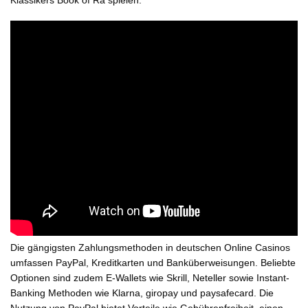
Klassikers Book of Ra spielen.
Die gängigsten Zahlungsmethoden in deutschen Online Casinos
umfassen PayPal, Kreditkarten und Banküberweisungen. Beliebte
Optionen sind zudem E-Wallets wie Skrill, Neteller sowie Instant-
Banking Methoden wie Klarna, giropay und paysafecard. Die
Nutzung von PayPal bietet Vorteile wie Gebührenfreiheit, einen