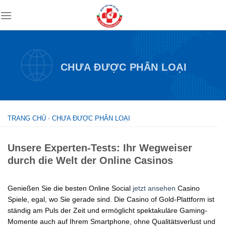
Skip
to
content
CHƯA ĐƯỢC PHÂN LOẠI
TRANG CHỦ
-
CHƯA ĐƯỢC PHÂN LOẠI
Unsere Experten-Tests: Ihr Wegweiser
durch die Welt der Online Casinos
Genießen Sie die besten Online Social
jetzt ansehen
Casino
Spiele, egal, wo Sie gerade sind. Die Casino of Gold-Plattform ist
ständig am Puls der Zeit und ermöglicht spektakuläre Gaming-
Momente auch auf Ihrem Smartphone, ohne Qualitätsverlust und