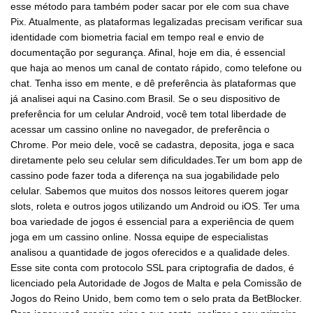
esse método para também poder sacar por ele com sua chave
Pix. Atualmente, as plataformas legalizadas precisam verificar sua
identidade com biometria facial em tempo real e envio de
documentação por segurança. Afinal, hoje em dia, é essencial
que haja ao menos um canal de contato rápido, como telefone ou
chat. Tenha isso em mente, e dê preferência às plataformas que
já analisei aqui na Casino.com Brasil. Se o seu dispositivo de
preferência for um celular Android, você tem total liberdade de
acessar um cassino online no navegador, de preferência o
Chrome. Por meio dele, você se cadastra, deposita, joga e saca
diretamente pelo seu celular sem dificuldades.Ter um bom app de
cassino pode fazer toda a diferença na sua jogabilidade pelo
celular. Sabemos que muitos dos nossos leitores querem jogar
slots, roleta e outros jogos utilizando um Android ou iOS. Ter uma
boa variedade de jogos é essencial para a experiência de quem
joga em um cassino online. Nossa equipe de especialistas
analisou a quantidade de jogos oferecidos e a qualidade deles.
Esse site conta com protocolo SSL para criptografia de dados, é
licenciado pela Autoridade de Jogos de Malta e pela Comissão de
Jogos do Reino Unido, bem como tem o selo prata da BetBlocker.