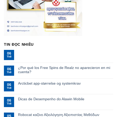
TIN ĐỌC NHIỀU
06
Th8
¿Por qué los Free Spins de Realz no aparecieron en mi
06
cuenta?
Th8
Arcticbet app-størrelse og systemkrav
06
Th8
Dicas de Desempenho do Alawin Mobile
06
Th8
Robocat καζίνο Αξιολόγηση Αξιοπιστίας Μεθόδων
05