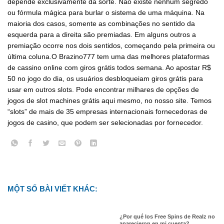
depende exclusivamente da sorte. Não existe nenhum segredo
ou fórmula mágica para burlar o sistema de uma máquina. Na
maioria dos casos, somente as combinações no sentido da
esquerda para a direita são premiadas. Em alguns outros a
premiação ocorre nos dois sentidos, começando pela primeira ou
última coluna.O Brazino777 tem uma das melhores plataformas
de cassino online com giros grátis todos semana. Ao apostar R$
50 no jogo do dia, os usuários desbloqueiam giros grátis para
usar em outros slots. Pode encontrar milhares de opções de
jogos de slot machines grátis aqui mesmo, no nosso site. Temos
“slots” de mais de 35 empresas internacionais fornecedoras de
jogos de casino, que podem ser selecionadas por fornecedor.
MỘT SỐ BÀI VIẾT KHÁC:
¿Por qué los Free Spins de Realz no
aparecieron en mi cuenta?