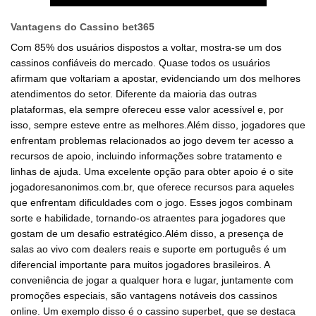
Vantagens do Cassino bet365
Com 85% dos usuários dispostos a voltar, mostra-se um dos
cassinos confiáveis do mercado. Quase todos os usuários
afirmam que voltariam a apostar, evidenciando um dos melhores
atendimentos do setor. Diferente da maioria das outras
plataformas, ela sempre ofereceu esse valor acessível e, por
isso, sempre esteve entre as melhores.Além disso, jogadores que
enfrentam problemas relacionados ao jogo devem ter acesso a
recursos de apoio, incluindo informações sobre tratamento e
linhas de ajuda. Uma excelente opção para obter apoio é o site
jogadoresanonimos.com.br, que oferece recursos para aqueles
que enfrentam dificuldades com o jogo. Esses jogos combinam
sorte e habilidade, tornando-os atraentes para jogadores que
gostam de um desafio estratégico.Além disso, a presença de
salas ao vivo com dealers reais e suporte em português é um
diferencial importante para muitos jogadores brasileiros. A
conveniência de jogar a qualquer hora e lugar, juntamente com
promoções especiais, são vantagens notáveis dos cassinos
online. Um exemplo disso é o cassino superbet, que se destaca