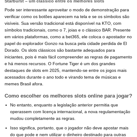
Starburst – um clássico entre os melhores slots
Pode ser interessante aproveitar o modo de demonstração para
verificar como os botões aparecem na tela e se os símbolos são
visíveis. Sua versão tradicional está disponível na KTO, com
símbolos tradicionais, como o 7, joias e o clássico BAR. Presente
em vários plataformas, como a bet365, ele coloca o apostador no
papel do explorador Gonzo na busca pela cidade perdida de El
Dorado. Os slots clássicos são bastante adequados para
iniciantes, pois é mais fácil compreender as regras de pagamento
e há menos recursos. O Fortune Tiger é um dos grandes
destaques de slots em 2025, mantendo-se entre os jogos mais
acessados durante o ano todo e virando tema de músicas e
memes Brasil afora.
Como escolher os melhores slots online para jogar?
No entanto, enquanto a legislação anterior permitia que
operassem com licença internacional, a nova regulamentação
mudou completamente as regras.
Isso significa, portanto, que o jogador não deve apostar mais
do que pode e nem utilizar o dinheiro destinado para outras