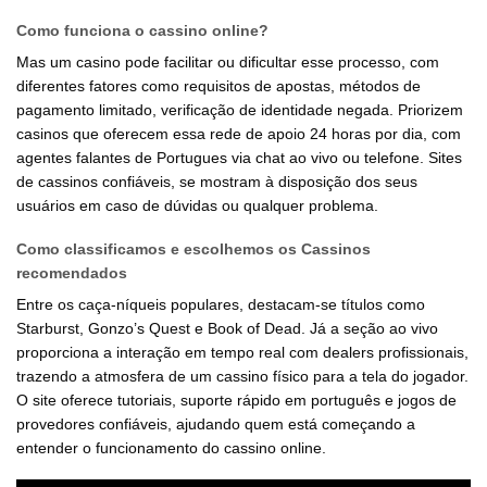
Como funciona o cassino online?
Mas um casino pode facilitar ou dificultar esse processo, com
diferentes fatores como requisitos de apostas, métodos de
pagamento limitado, verificação de identidade negada. Priorizem
casinos que oferecem essa rede de apoio 24 horas por dia, com
agentes falantes de Portugues via chat ao vivo ou telefone. Sites
de cassinos confiáveis, se mostram à disposição dos seus
usuários em caso de dúvidas ou qualquer problema.
Como classificamos e escolhemos os Cassinos
recomendados
Entre os caça-níqueis populares, destacam-se títulos como
Starburst, Gonzo’s Quest e Book of Dead. Já a seção ao vivo
proporciona a interação em tempo real com dealers profissionais,
trazendo a atmosfera de um cassino físico para a tela do jogador.
O site oferece tutoriais, suporte rápido em português e jogos de
provedores confiáveis, ajudando quem está começando a
entender o funcionamento do cassino online.