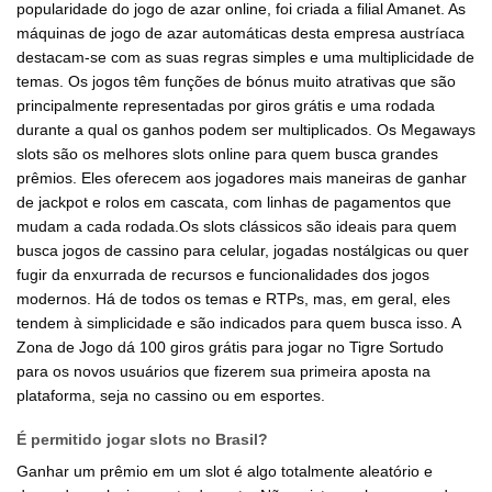
popularidade do jogo de azar online, foi criada a filial Amanet. As
máquinas de jogo de azar automáticas desta empresa austríaca
destacam-se com as suas regras simples e uma multiplicidade de
temas. Os jogos têm funções de bónus muito atrativas que são
principalmente representadas por giros grátis e uma rodada
durante a qual os ganhos podem ser multiplicados. Os Megaways
slots são os melhores slots online para quem busca grandes
prêmios. Eles oferecem aos jogadores mais maneiras de ganhar
de jackpot e rolos em cascata, com linhas de pagamentos que
mudam a cada rodada.Os slots clássicos são ideais para quem
busca jogos de cassino para celular, jogadas nostálgicas ou quer
fugir da enxurrada de recursos e funcionalidades dos jogos
modernos. Há de todos os temas e RTPs, mas, em geral, eles
tendem à simplicidade e são indicados para quem busca isso. A
Zona de Jogo dá 100 giros grátis para jogar no Tigre Sortudo
para os novos usuários que fizerem sua primeira aposta na
plataforma, seja no cassino ou em esportes.
É permitido jogar slots no Brasil?
Ganhar um prêmio em um slot é algo totalmente aleatório e