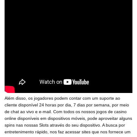
Além disso, os jogadores podem contar com um suporte ao
cliente disponível 24 horas por dia, 7 dias por semana, por meio
de chat ao vivo e e-mail. Com todos os nossos jogos de casino
online disponíveis em dispositivos móveis, pode aproveitar alguns
spins nas nossas Slots através do seu dispositivo. A busca por
entretenimento rápido, nos faz acessar sites que nos fornece um