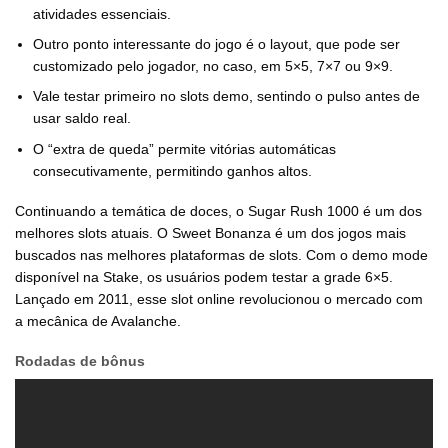
atividades essenciais.
Outro ponto interessante do jogo é o layout, que pode ser
customizado pelo jogador, no caso, em 5×5, 7×7 ou 9×9.
Vale testar primeiro no slots demo, sentindo o pulso antes de
usar saldo real.
O “extra de queda” permite vitórias automáticas
consecutivamente, permitindo ganhos altos.
Continuando a temática de doces, o Sugar Rush 1000 é um dos
melhores slots atuais. O Sweet Bonanza é um dos jogos mais
buscados nas melhores plataformas de slots. Com o demo mode
disponível na Stake, os usuários podem testar a grade 6×5.
Lançado em 2011, esse slot online revolucionou o mercado com
a mecânica de Avalanche.
Rodadas de bônus