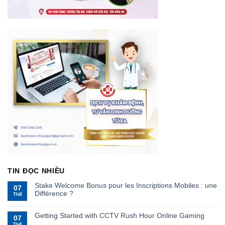
TIN ĐỌC NHIỀU
Stake Welcome Bonus pour les Inscriptions Mobiles : une
07
Différence ?
Th8
Getting Started with CCTV Rush Hour Online Gaming
07
Th8