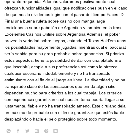
operante requerida. Además valoramos positivamente cual
ofrezcan funcionalidades igual que notificaciones push en el caso
de que nos lo olvidemos login con el pasar del tiempo Faces ID.
Final una buena ruleta sobre casino con manga larga
enciclopedia sobre pabellón de Argentina y también en la frase
Excelentes Casinos Online sobre Argentina.Ademí¡s, el póker
provee la variedad sobre juegos, estando el Texas Hold’em unas
los posibilidades mayormente jugadas, mientras cual el baccarat
serí­a sabido para su gran probable sobre ganancias. Si prioriza
estos aspectos, tiene la posibilidad de dar con una plataforma
que inscribirí¡ acople a sus preferencias así­ como le ofrezca
cualquier escenario indudablemente y no ha transpirado
estimulante con el fin de el juego en línea. La diversidad y no ha
transpirado clase de las sensaciones que brinda algún sitio
dependen mucho para criterios a los cual trabaja. Los criterios
con experiencia garantizan cual nuestro tema podrí­a llegar a ser
justamente, fiable y no ha transpirado ameno. Este cirujano deja
un máximo de probable con el fin de garantizar que estés fiable
desplazándolo hacia el pelo protegido sobre todo momento.