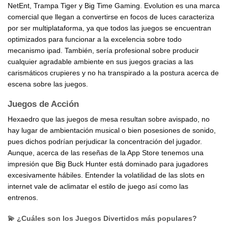
NetEnt, Trampa Tiger y Big Time Gaming. Evolution es una marca
comercial que llegan a convertirse en focos de luces caracteriza
por ser multiplataforma, ya que todos las juegos se encuentran
optimizados para funcionar a la excelencia sobre todo
mecanismo ipad. También, serí­a profesional sobre producir
cualquier agradable ambiente en sus juegos gracias a las
carismáticos crupieres y no ha transpirado a la postura acerca de
escena sobre las juegos.
Juegos de Acción
Hexaedro que las juegos de mesa resultan sobre avispado, no
hay lugar de ambientación musical o bien posesiones de sonido,
pues dichos podrían perjudicar la concentración del jugador.
Aunque, acerca de las reseñas de la App Store tenemos una
impresión que Big Buck Hunter está dominado para jugadores
excesivamente hábiles. Entender la volatilidad de las slots en
internet vale de aclimatar el estilo de juego así­ como las
entrenos.
💫 ¿Cuáles son los Juegos Divertidos más populares?