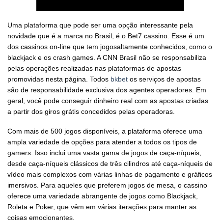
Uma plataforma que pode ser uma opção interessante pela
novidade que é a marca no Brasil, é o Bet7 cassino. Esse é um
dos cassinos on-line que tem jogosaltamente conhecidos, como o
blackjack e os crash games. A CNN Brasil não se responsabiliza
pelas operações realizadas nas plataformas de apostas
promovidas nesta página. Todos
bkbet
os serviços de apostas
são de responsabilidade exclusiva dos agentes operadores. Em
geral, você pode conseguir dinheiro real com as apostas criadas
a partir dos giros grátis concedidos pelas operadoras.
Com mais de 500 jogos disponíveis, a plataforma oferece uma
ampla variedade de opções para atender a todos os tipos de
gamers. Isso inclui uma vasta gama de jogos de caça-níqueis,
desde caça-níqueis clássicos de três cilindros até caça-níqueis de
vídeo mais complexos com várias linhas de pagamento e gráficos
imersivos. Para aqueles que preferem jogos de mesa, o cassino
oferece uma variedade abrangente de jogos como Blackjack,
Roleta e Poker, que vêm em várias iterações para manter as
coisas emocionantes.