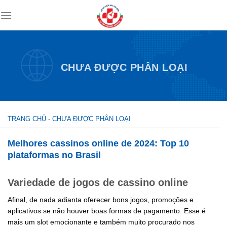
Skip
to
content
CHƯA ĐƯỢC PHÂN LOẠI
TRANG CHỦ
-
CHƯA ĐƯỢC PHÂN LOẠI
Melhores cassinos online de 2024: Top 10
plataformas no Brasil
Variedade de jogos de cassino online
Afinal, de nada adianta oferecer bons jogos, promoções e
aplicativos se não houver boas formas de pagamento. Esse é
mais um slot emocionante e também muito procurado nos