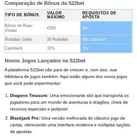
Comparação de Bônus da 522bet
VALOR
REQUISITOS DE
TIPO DE BÔNUS
MÁXIMO
APOSTA
Bônus de Boas-
€200
30x
Vindas
Rodadas Grátis
20 Rodadas
Não aplicável
Cashback
15%
20x
Novos Jogos Lançados na 522bet
A plataforma 522bet não para de crescer e, com isso, sua
biblioteca de jogos também. Aqui estão alguns dos novos jogos
que você pode experimentar:
Dragons Treasure:
Uma emocionante slot que transporta os
jogadores para um mundo de aventuras e dragões, cheia de
recursos especiais e jackpots!
Blackjack Pro:
Uma versão melhorada do clássico jogo de
cartas, oferecendo uma interface moderna e múltiplas opções
de apostas.