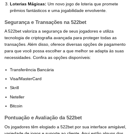
Loterias Mágicas:
Um novo jogo de loteria que promete
prêmios fantásticos e uma jogabilidade envolvente.
Segurança e Transações na 522bet
A 522bet valoriza a segurança de seus jogadores e utiliza
tecnologia de criptografia avançada para proteger todas as
transações. Além disso, oferece diversas opções de pagamento
para que você possa escolher a que melhor se adapta às suas
necessidades. Confira as opções disponíveis:
Transferência Bancária
Visa/MasterCard
Skrill
Neteller
Bitcoin
Pontuação e Avaliação da 522bet
Os jogadores têm elogiado a 522bet por sua interface amigável,
variedade de jogos e suporte ao cliente. Aqui estão alguns dos