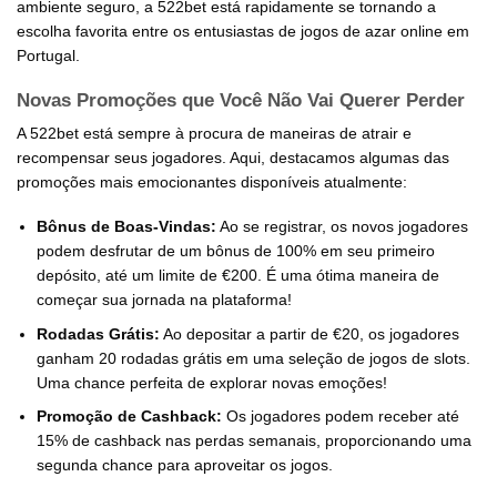
ambiente seguro, a 522bet está rapidamente se tornando a
escolha favorita entre os entusiastas de jogos de azar online em
Portugal.
Novas Promoções que Você Não Vai Querer Perder
A 522bet está sempre à procura de maneiras de atrair e
recompensar seus jogadores. Aqui, destacamos algumas das
promoções mais emocionantes disponíveis atualmente:
Bônus de Boas-Vindas:
Ao se registrar, os novos jogadores
podem desfrutar de um bônus de 100% em seu primeiro
depósito, até um limite de €200. É uma ótima maneira de
começar sua jornada na plataforma!
Rodadas Grátis:
Ao depositar a partir de €20, os jogadores
ganham 20 rodadas grátis em uma seleção de jogos de slots.
Uma chance perfeita de explorar novas emoções!
Promoção de Cashback:
Os jogadores podem receber até
15% de cashback nas perdas semanais, proporcionando uma
segunda chance para aproveitar os jogos.