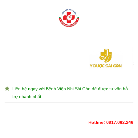
Liên hệ ngay với Bệnh Viện Nhi Sài Gòn để được tư vấn hỗ
trợ nhanh nhất
Hotline: 0917.062.246