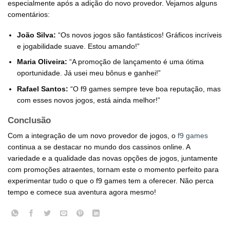
especialmente após a adição do novo provedor. Vejamos alguns
comentários:
João Silva:
“Os novos jogos são fantásticos! Gráficos incríveis
e jogabilidade suave. Estou amando!”
Maria Oliveira:
“A promoção de lançamento é uma ótima
oportunidade. Já usei meu bônus e ganhei!”
Rafael Santos:
“O f9 games sempre teve boa reputação, mas
com esses novos jogos, está ainda melhor!”
Conclusão
Com a integração de um novo provedor de jogos, o
f9 games
continua a se destacar no mundo dos cassinos online. A
variedade e a qualidade das novas opções de jogos, juntamente
com promoções atraentes, tornam este o momento perfeito para
experimentar tudo o que o f9 games tem a oferecer. Não perca
tempo e comece sua aventura agora mesmo!