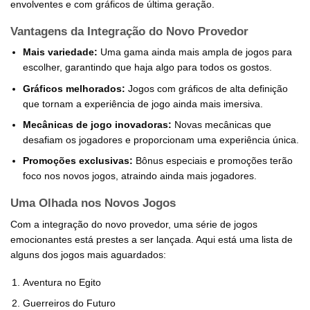
envolventes e com gráficos de última geração.
Vantagens da Integração do Novo Provedor
Mais variedade:
Uma gama ainda mais ampla de jogos para
escolher, garantindo que haja algo para todos os gostos.
Gráficos melhorados:
Jogos com gráficos de alta definição
que tornam a experiência de jogo ainda mais imersiva.
Mecânicas de jogo inovadoras:
Novas mecânicas que
desafiam os jogadores e proporcionam uma experiência única.
Promoções exclusivas:
Bônus especiais e promoções terão
foco nos novos jogos, atraindo ainda mais jogadores.
Uma Olhada nos Novos Jogos
Com a integração do novo provedor, uma série de jogos
emocionantes está prestes a ser lançada. Aqui está uma lista de
alguns dos jogos mais aguardados:
Aventura no Egito
Guerreiros do Futuro