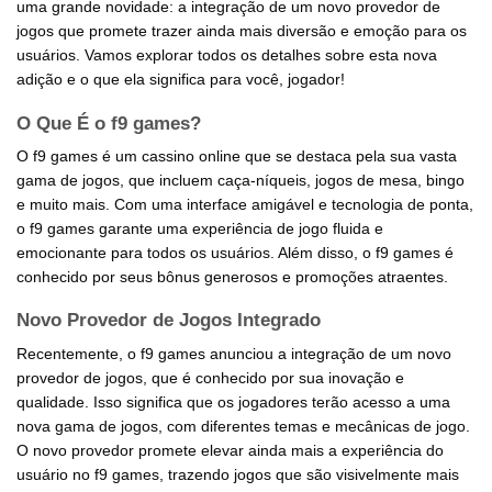
uma grande novidade: a integração de um novo provedor de
jogos que promete trazer ainda mais diversão e emoção para os
usuários. Vamos explorar todos os detalhes sobre esta nova
adição e o que ela significa para você, jogador!
O Que É o f9 games?
O f9 games é um cassino online que se destaca pela sua vasta
gama de jogos, que incluem caça-níqueis, jogos de mesa, bingo
e muito mais. Com uma interface amigável e tecnologia de ponta,
o f9 games garante uma experiência de jogo fluida e
emocionante para todos os usuários. Além disso, o f9 games é
conhecido por seus bônus generosos e promoções atraentes.
Novo Provedor de Jogos Integrado
Recentemente, o f9 games anunciou a integração de um novo
provedor de jogos, que é conhecido por sua inovação e
qualidade. Isso significa que os jogadores terão acesso a uma
nova gama de jogos, com diferentes temas e mecânicas de jogo.
O novo provedor promete elevar ainda mais a experiência do
usuário no f9 games, trazendo jogos que são visivelmente mais