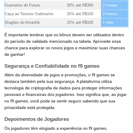
Guerreiros do Futuro
30% até R$300
2 meses
Caça ao Tesouro Submarino
25% até R$150
3 meses
Dragões do Amanhã
15% até R$100
1 mês
É importante lembrar que os bônus devem ser utilizados dentro
do período de validade mencionado na tabela. Aproveite essa
chance para explorar os novos jogos e maximizar suas chances
de ganhar!
Segurança e Confiabilidade no f9 games
Além da diversidade de jogos e promoções, o f9 games se
destaca também pela sua segurança. A plataforma utiliza
tecnologia de criptografia de dados para proteger informações
pessoais e financeiras dos jogadores. Isso significa que, ao jogar
no f9 games, você pode se sentir seguro sabendo que sua
privacidade está protegida.
Depoimentos de Jogadores
Os jogadores têm elogiado a experiência no f9 games,