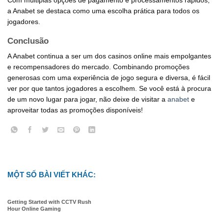
a Anabet se destaca como uma escolha prática para todos os
jogadores.
Conclusão
A Anabet continua a ser um dos casinos online mais empolgantes
e recompensadores do mercado. Combinando promoções
generosas com uma experiência de jogo segura e diversa, é fácil
ver por que tantos jogadores a escolhem. Se você está à procura
de um novo lugar para jogar, não deixe de visitar a
anabet
e
aproveitar todas as promoções disponíveis!
MỘT SỐ BÀI VIẾT KHÁC:
Getting Started with CCTV Rush
Hour Online Gaming