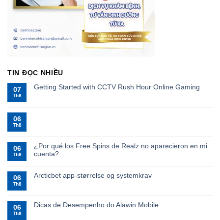
TIN ĐỌC NHIỀU
Getting Started with CCTV Rush Hour Online Gaming
07
Th8
06
Th8
¿Por qué los Free Spins de Realz no aparecieron en mi
06
cuenta?
Th8
Arcticbet app-størrelse og systemkrav
06
Th8
Dicas de Desempenho do Alawin Mobile
06
Th8