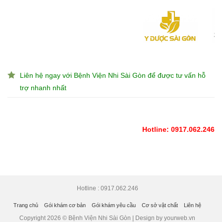
Liên hệ ngay với Bệnh Viện Nhi Sài Gòn để được tư vấn hỗ
trợ nhanh nhất
Hotline: 0917.062.246
Hotline : 0917.062.246
Trang chủ
Gói khám cơ bản
Gói khám yêu cầu
Cơ sở vật chất
Liên hệ
Copyright 2026 © Bệnh Viện Nhi Sài Gòn | Design by yourweb.vn