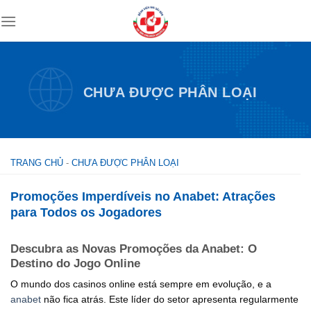
Skip
to
content
CHƯA ĐƯỢC PHÂN LOẠI
TRANG CHỦ
-
CHƯA ĐƯỢC PHÂN LOẠI
Promoções Imperdíveis no Anabet: Atrações
para Todos os Jogadores
Descubra as Novas Promoções da Anabet: O
Destino do Jogo Online
O mundo dos casinos online está sempre em evolução, e a
anabet
não fica atrás. Este líder do setor apresenta regularmente