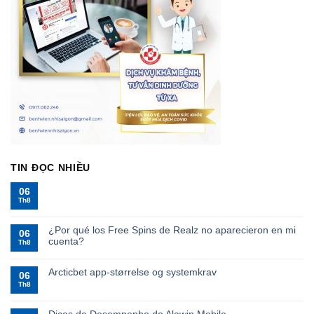
TIN ĐỌC NHIỀU
06
Th8
¿Por qué los Free Spins de Realz no aparecieron en mi
06
cuenta?
Th8
Arcticbet app-størrelse og systemkrav
06
Th8