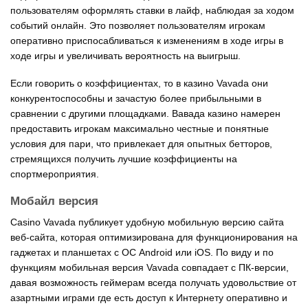
пользователям оформлять ставки в лайф, наблюдая за ходом
событий онлайн. Это позволяет пользователям игрокам
оперативно приспосабливаться к изменениям в ходе игры в
ходе игры и увеличивать вероятность на выигрыш.
Если говорить о коэффициентах, то в казино Vavada они
конкурентоспособны и зачастую более прибыльными в
сравнении с другими площадками. Вавада казино намерен
предоставить игрокам максимально честные и понятные
условия для пари, что привлекает для опытных бетторов,
стремящихся получить лучшие коэффициенты на
спортмероприятия.
Мобайл версия
Casino Vavada публикует удобную мобильную версию сайта
веб-сайта, которая оптимизирована для функционирования на
гаджетах и планшетах с ОС Android или iOS. По виду и по
функциям мобильная версия Vavada совпадает с ПК-версии,
давая возможность геймерам всегда получать удовольствие от
азартными играми где есть доступ к Интернету оперативно и