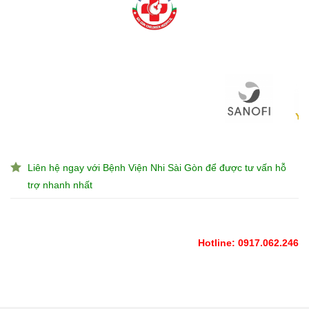
Liên hệ ngay với Bệnh Viện Nhi Sài Gòn để được tư vấn hỗ
trợ nhanh nhất
Hotline: 0917.062.246