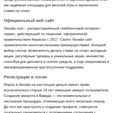
как надёжная площадка для веселой игры и заключения
ставок на спорт.
Официальный веб-сайт
Vavada com – распространённый гемблинговый интернет-
сервис, действующий по лицензии, оформленной
правительством Кюрасао с 2017. Casino Vavada сайт
примечателен многочисленными преимуществами: большой
выбор слотов, возможность делать ставки на спорт, выгодные
акции, регулярные турниры и уникальные акции, множество
способов для депозита и снятия средств, а ещё оперативная и
квалифицированная круглосуточная поддержка.
Регистрация и логин
Играть в Vavada на настоящие деньги имеют право
исключительно старше 18 лет имеющие аккаунт пользователи.
Создание аккаунта в Вавада — это моментальная и
несложная процедура, отнимающая всего несколько секунд.
До того как приступить к созданию профиля, советуется
тщательно ознакомиться с положениями соглашения с