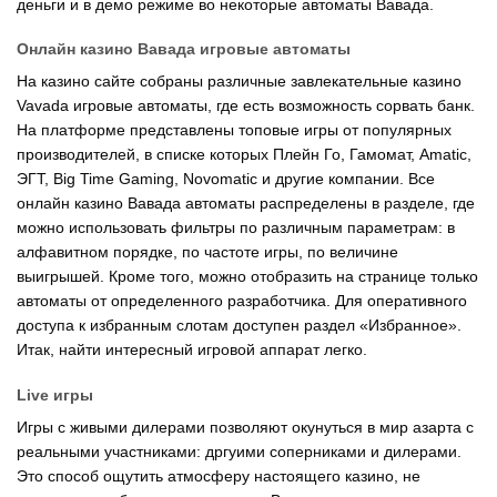
деньги и в демо режиме во некоторые автоматы Вавада.
Онлайн казино Вавада игровые автоматы
На казино сайте собраны различные завлекательные казино
Vavada игровые автоматы, где есть возможность сорвать банк.
На платформе представлены топовые игры от популярных
производителей, в списке которых Плейн Го, Гамомат, Amatic,
ЭГТ, Big Time Gaming, Novomatic и другие компании. Все
онлайн казино Вавада автоматы распределены в разделе, где
можно использовать фильтры по различным параметрам: в
алфавитном порядке, по частоте игры, по величине
выигрышей. Кроме того, можно отобразить на странице только
автоматы от определенного разработчика. Для оперативного
доступа к избранным слотам доступен раздел «Избранное».
Итак, найти интересный игровой аппарат легко.
Live игры
Игры с живыми дилерами позволяют окунуться в мир азарта с
реальными участниками: дргуими соперниками и дилерами.
Это способ ощутить атмосферу настоящего казино, не