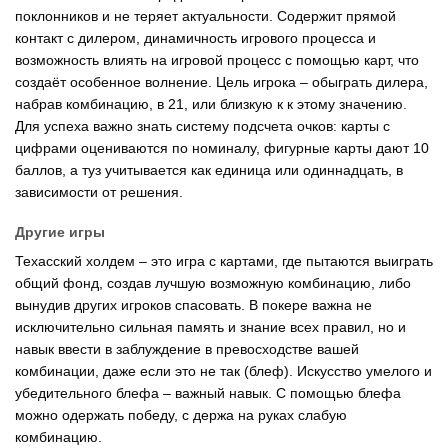
поклонников и не теряет актуальности. Содержит прямой
контакт с дилером, динамичность игрового процесса и
возможность влиять на игровой процесс с помощью карт, что
создаёт особенное волнение. Цель игрока – обыграть дилера,
набрав комбинацию, в 21, или близкую к к этому значению.
Для успеха важно знать систему подсчета очков: карты с
цифрами оцениваются по номиналу, фигурные карты дают 10
баллов, а туз учитывается как единица или одиннадцать, в
зависимости от решения.
Другие игры
Техасский холдем – это игра с картами, где пытаются выиграть
общий фонд, создав лучшую возможную комбинацию, либо
вынудив других игроков спасовать. В покере важна не
исключительно сильная память и знание всех правил, но и
навык ввести в заблуждение в превосходстве вашей
комбинации, даже если это не так (блеф). Искусство умелого и
убедительного блефа – важный навык. С помощью блефа
можно одержать победу, с держа на руках слабую
комбинацию.