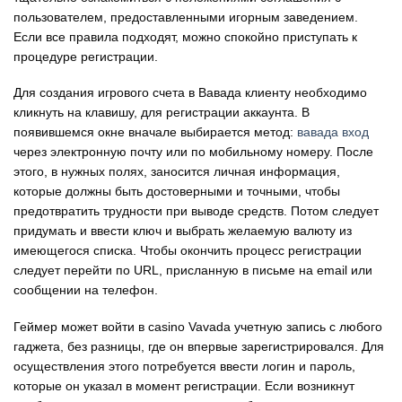
пользователем, предоставленными игорным заведением.
Если все правила подходят, можно спокойно приступать к
процедуре регистрации.
Для создания игрового счета в Вавада клиенту необходимо
кликнуть на клавишу, для регистрации аккаунта. В
появившемся окне вначале выбирается метод:
вавада вход
через электронную почту или по мобильному номеру. После
этого, в нужных полях, заносится личная информация,
которые должны быть достоверными и точными, чтобы
предотвратить трудности при выводе средств. Потом следует
придумать и ввести ключ и выбрать желаемую валюту из
имеющегося списка. Чтобы окончить процесс регистрации
следует перейти по URL, присланную в письме на email или
сообщении на телефон.
Геймер может войти в casino Vavada учетную запись с любого
гаджета, без разницы, где он впервые зарегистрировался. Для
осуществления этого потребуется ввести логин и пароль,
которые он указал в момент регистрации. Если возникнут