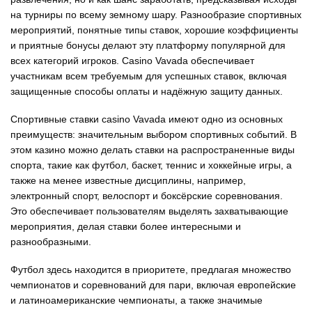
на турниры по всему земному шару. Разнообразие спортивных
мероприятий, понятные типы ставок, хорошие коэффициенты
и приятные бонусы делают эту платформу популярной для
всех категорий игроков. Casino Vavada обеспечивает
участникам всем требуемым для успешных ставок, включая
защищенные способы оплаты и надёжную защиту данных.
Спортивные ставки casino Vavada имеют одно из основных
преимуществ: значительным выбором спортивных событий. В
этом казино можно делать ставки на распространенные виды
спорта, такие как футбол, баскет, теннис и хоккейные игры, а
также на менее известные дисциплины, например,
электронный спорт, велоспорт и боксёрские соревнования.
Это обеспечивает пользователям выделять захватывающие
мероприятия, делая ставки более интересными и
разнообразными.
Футбол здесь находится в приоритете, предлагая множество
чемпионатов и соревнований для пари, включая европейские
и латиноамериканские чемпионаты, а также значимые