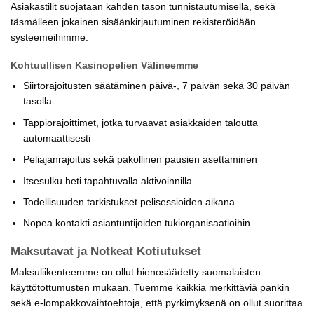
Asiakastilit suojataan kahden tason tunnistautumisella, sekä
täsmälleen jokainen sisäänkirjautuminen rekisteröidään
systeemeihimme.
Kohtuullisen Kasinopelien Välineemme
Siirtorajoitusten säätäminen päivä-, 7 päivän sekä 30 päivän
tasolla
Tappiorajoittimet, jotka turvaavat asiakkaiden taloutta
automaattisesti
Peliajanrajoitus sekä pakollinen pausien asettaminen
Itsesulku heti tapahtuvalla aktivoinnilla
Todellisuuden tarkistukset pelisessioiden aikana
Nopea kontakti asiantuntijoiden tukiorganisaatioihin
Maksutavat ja Notkeat Kotiutukset
Maksuliikenteemme on ollut hienosäädetty suomalaisten
käyttötottumusten mukaan. Tuemme kaikkia merkittäviä pankin
sekä e-lompakkovaihtoehtoja, että pyrkimyksenä on ollut suorittaa