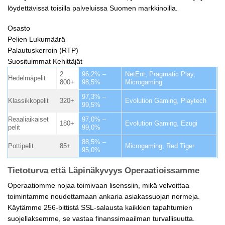
löydettävissä toisilla palveluissa Suomen markkinoilla.
Osasto
Pelien Lukumäärä
Palautuskerroin (RTP)
Suosituimmat Kehittäjät
2
96,2% –
NetEnt, Pragmatic Play,
Hedelmäpelit
800+
98,5%
Microgaming
97,3% –
Klassikkopelit
320+
Evolution Gaming, Playtech
99,5%
Reaaliaikaiset
97,0% –
180+
Evolution Gaming, Ezugi
pelit
99,0%
88,5% –
Pottipelit
85+
Microgaming, Red Tiger
95,0%
Tietoturva että Läpinäkyvyys Operaatioissamme
Operaatiomme nojaa toimivaan lisenssiin, mikä velvoittaa
toimintamme noudettamaan ankaria asiakassuojan normeja.
Käytämme 256-bittistä SSL-salausta kaikkien tapahtumien
suojellaksemme, se vastaa finanssimaailman turvallisuutta.