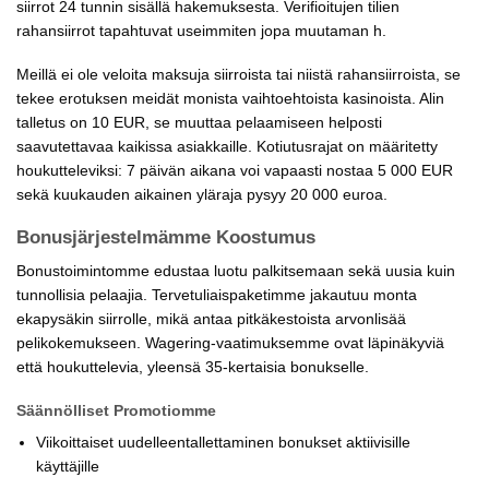
siirrot 24 tunnin sisällä hakemuksesta. Verifioitujen tilien
rahansiirrot tapahtuvat useimmiten jopa muutaman h.
Meillä ei ole veloita maksuja siirroista tai niistä rahansiirroista, se
tekee erotuksen meidät monista vaihtoehtoista kasinoista. Alin
talletus on 10 EUR, se muuttaa pelaamiseen helposti
saavutettavaa kaikissa asiakkaille. Kotiutusrajat on määritetty
houkutteleviksi: 7 päivän aikana voi vapaasti nostaa 5 000 EUR
sekä kuukauden aikainen yläraja pysyy 20 000 euroa.
Bonusjärjestelmämme Koostumus
Bonustoimintomme edustaa luotu palkitsemaan sekä uusia kuin
tunnollisia pelaajia. Tervetuliaispaketimme jakautuu monta
ekapysäkin siirrolle, mikä antaa pitkäkestoista arvonlisää
pelikokemukseen. Wagering-vaatimuksemme ovat läpinäkyviä
että houkuttelevia, yleensä 35-kertaisia bonukselle.
Säännölliset Promotiomme
Viikoittaiset uudelleentallettaminen bonukset aktiivisille
käyttäjille