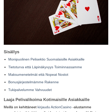
Sisällys
Monipuolinen Pelisektio Suomalaisille Asiakkaille
Tietoturva että Läpinäkyvyys Toiminnassamme
Maksumenetelmät että Nopeat Nostot
Bonusjärjestelmämme Rakenne
Tukipalvelumme Vahvuudet
Laaja Pelivalikoima Kotimaisille Asiakkaille
Meillä on kehittäneet
kirjaudu ActionCasino
-alustamme