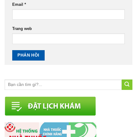
Email
*
Trang web