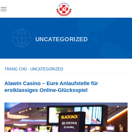
Skip
to
content
UNCATEGORIZED
TRANG CHỦ
-
UNCATEGORIZED
Alawin Casino – Eure Anlaufstelle für
erstklassiges Online-Glücksspiel