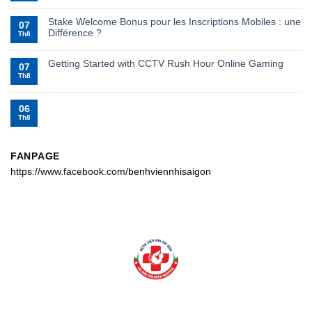
Stake Welcome Bonus pour les Inscriptions Mobiles : une
07
Différence ?
Th8
Getting Started with CCTV Rush Hour Online Gaming
07
Th8
06
Th8
FANPAGE
https://www.facebook.com/benhviennhisaigon