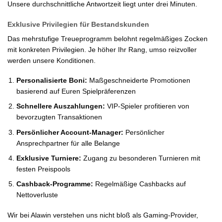
Unsere durchschnittliche Antwortzeit liegt unter drei Minuten.
Exklusive Privilegien für Bestandskunden
Das mehrstufige Treueprogramm belohnt regelmäßiges Zocken
mit konkreten Privilegien. Je höher Ihr Rang, umso reizvoller
werden unsere Konditionen.
Personalisierte Boni:
Maßgeschneiderte Promotionen
basierend auf Euren Spielpräferenzen
Schnellere Auszahlungen:
VIP-Spieler profitieren von
bevorzugten Transaktionen
Persönlicher Account-Manager:
Persönlicher
Ansprechpartner für alle Belange
Exklusive Turniere:
Zugang zu besonderen Turnieren mit
festen Preispools
Cashback-Programme:
Regelmäßige Cashbacks auf
Nettoverluste
Wir bei Alawin verstehen uns nicht bloß als Gaming-Provider,