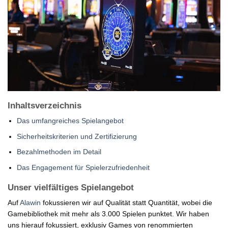
Inhaltsverzeichnis
Das umfangreiches Spielangebot
Sicherheitskriterien und Zertifizierung
Bezahlmethoden im Detail
Das Engagement für Spielerzufriedenheit
Unser vielfältiges Spielangebot
Auf
Alawin
fokussieren wir auf Qualität statt Quantität, wobei die
Gamebibliothek mit mehr als 3.000 Spielen punktet. Wir haben
uns hierauf fokussiert, exklusiv Games von renommierten