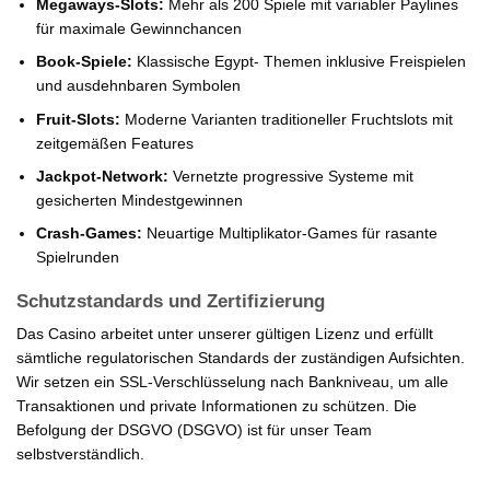
Megaways-Slots:
Mehr als 200 Spiele mit variabler Paylines
für maximale Gewinnchancen
Book-Spiele:
Klassische Egypt- Themen inklusive Freispielen
und ausdehnbaren Symbolen
Fruit-Slots:
Moderne Varianten traditioneller Fruchtslots mit
zeitgemäßen Features
Jackpot-Network:
Vernetzte progressive Systeme mit
gesicherten Mindestgewinnen
Crash-Games:
Neuartige Multiplikator-Games für rasante
Spielrunden
Schutzstandards und Zertifizierung
Das Casino arbeitet unter unserer gültigen Lizenz und erfüllt
sämtliche regulatorischen Standards der zuständigen Aufsichten.
Wir setzen ein SSL-Verschlüsselung nach Bankniveau, um alle
Transaktionen und private Informationen zu schützen. Die
Befolgung der DSGVO (DSGVO) ist für unser Team
selbstverständlich.