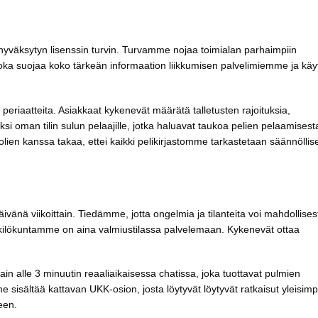
 hyväksytyn lisenssin turvin. Turvamme nojaa toimialan parhaimpiin
oka suojaa koko tärkeän informaation liikkumisen palvelimiemme ja käyt
eriaatteita. Asiakkaat kykenevät määrätä talletusten rajoituksia,
ksi oman tilin sulun pelaajille, jotka haluavat taukoa pelien pelaamisest
kanssa takaa, ettei kaikki pelikirjastomme tarkastetaan säännöllises
änä viikoittain. Tiedämme, jotta ongelmia ja tilanteita voi mahdollisest
nkilökuntamme on aina valmiustilassa palvelemaan. Kykenevät ottaa
ain alle 3 minuutin reaaliaikaisessa chatissa, joka tuottavat pulmien
e sisältää kattavan UKK-osion, josta löytyvät löytyvät ratkaisut yleisimp
keen.