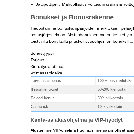
Jättipottipelit: Mahdollisuus voittaa massiivisia voitt
Bonukset ja Bonusrakenne
Tiedostamme bonuskampanjoiden merkityksen pelaajill
bonusjärjestelmän. Aloitusbonuksemme on kehitetty anta
toistuvilla bonuksilla ja uskollisuusohjelman bonuksilla.
Bonustyyppi
Tarjous
Kierrätysvaatimus
Voimassaoloaika
Tervetuliaisbonus
100% ensiталletuks
Ilmaiskierrokset
50-200 kierrosta
Reload-bonus
50% viikoittain
Cashback
10% viikottain
Kanta-asiakasohjelma ja VIP-hyödyt
Alustamme VIP-ohjelma huomioimme säännölliset asiakkaa