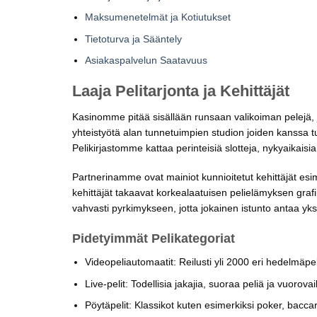
Maksumenetelmät ja Kotiutukset
Tietoturva ja Sääntely
Asiakaspalvelun Saatavuus
Laaja Pelitarjonta ja Kehittäjät
Kasinomme pitää sisällään runsaan valikoiman pelejä, jo
yhteistyötä alan tunnetuimpien studion joiden kanssa t
Pelikirjastomme kattaa perinteisiä slotteja, nykyaikaisia
Partnerinamme ovat mainiot kunnioitetut kehittäjät es
kehittäjät takaavat korkealaatuisen pelielämyksen grafiik
vahvasti pyrkimykseen, jotta jokainen istunto antaa yk
Pidetyimmät Pelikategoriat
Videopeliautomaatit: Reilusti yli 2000 eri hedelmäpel
Live-pelit: Todellisia jakajia, suoraa peliä ja vuorova
Pöytäpelit: Klassikot kuten esimerkiksi poker, baccarat