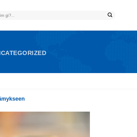
NCATEGORIZED
lämykseen