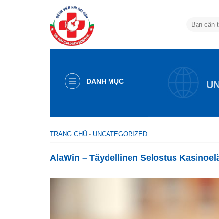
Skip
to
content
DANH MỤC
U
TRANG CHỦ
-
UNCATEGORIZED
AlaWin – Täydellinen Selostus Kasinoe