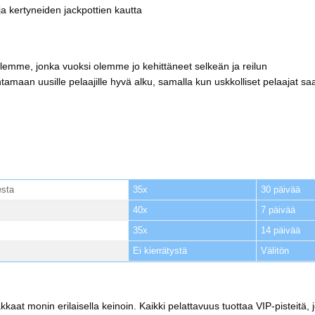
oja kertyneiden jackpottien kautta
emme, jonka vuoksi olemme jo kehittäneet selkeän ja reilun
maan uusille pelaajille hyvä alku, samalla kun uskkolliset pelaajat sa
esta
35x
30 päivää
40x
7 päivää
35x
14 päivää
Ei kierrätystä
Välitön
t monin erilaisella keinoin. Kaikki pelattavuus tuottaa VIP-pisteitä, j