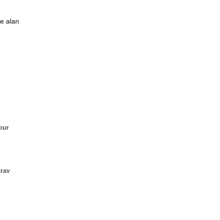
e alan
our
krav