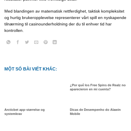
Med blandingen av matematisk rettferdighet, taktisk kompleksitet
og hurtig brukeropplevelse representerer vårt spill en nyskapende
tilnærming til casinounderholdning der du til enhver tid har
kontrollen.
MỘT SỐ BÀI VIẾT KHÁC:
¿Por qué los Free Spins de Realz no
aparecieron en mi cuenta?
Arcticbet app-størrelse og
Dicas de Desempenho do Alawin
systemkrav
Mobile