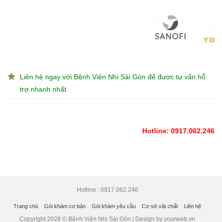
Liên hệ ngay với Bệnh Viện Nhi Sài Gòn để được tư vấn hỗ
trợ nhanh nhất
Hotline: 0917.062.246
Hotline : 0917.062.246
Trang chủ
Gói khám cơ bản
Gói khám yêu cầu
Cơ sở vật chất
Liên hệ
Copyright 2026 © Bệnh Viện Nhi Sài Gòn | Design by yourweb.vn