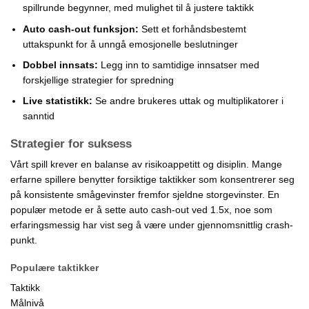
spillrunde begynner, med mulighet til å justere taktikk
Auto cash-out funksjon:
Sett et forhåndsbestemt
uttakspunkt for å unngå emosjonelle beslutninger
Dobbel innsats:
Legg inn to samtidige innsatser med
forskjellige strategier for spredning
Live statistikk:
Se andre brukeres uttak og multiplikatorer i
sanntid
Strategier for suksess
Vårt spill krever en balanse av risikoappetitt og disiplin. Mange
erfarne spillere benytter forsiktige taktikker som konsentrerer seg
på konsistente smågevinster fremfor sjeldne storgevinster. En
populær metode er å sette auto cash-out ved 1.5x, noe som
erfaringsmessig har vist seg å være under gjennomsnittlig crash-
punkt.
Populære taktikker
Taktikk
Målnivå