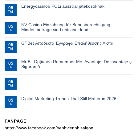
Energycasino6 POLi ausztrál játékosoknak
05
Th8
NV Casino Einzahlung für Bonusberechtigung:
05
Mindestbeträge sind entscheidend
Th8
GTBet Αποδεκτά Έγγραφα Επαλήθευσης Λίστα
05
Th8
Mr Bit Opțiunea Remember Me: Avantaje, Dezavantaje și
05
Siguranță
Th8
05
Th8
Digital Marketing Trends That Still Matter in 2026
05
Th8
FANPAGE
https://www.facebook.com/benhviennhisaigon