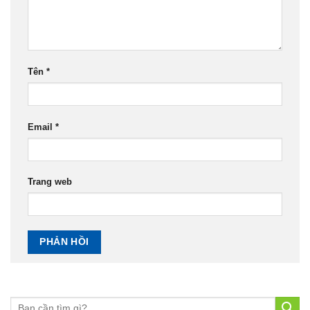
Tên
*
Email
*
Trang web