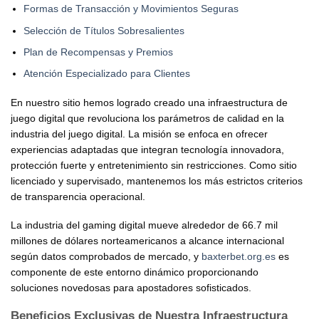
Formas de Transacción y Movimientos Seguras
Selección de Títulos Sobresalientes
Plan de Recompensas y Premios
Atención Especializado para Clientes
En nuestro sitio hemos logrado creado una infraestructura de
juego digital que revoluciona los parámetros de calidad en la
industria del juego digital. La misión se enfoca en ofrecer
experiencias adaptadas que integran tecnología innovadora,
protección fuerte y entretenimiento sin restricciones. Como sitio
licenciado y supervisado, mantenemos los más estrictos criterios
de transparencia operacional.
La industria del gaming digital mueve alrededor de 66.7 mil
millones de dólares norteamericanos a alcance internacional
según datos comprobados de mercado, y
baxterbet.org.es
es
componente de este entorno dinámico proporcionando
soluciones novedosas para apostadores sofisticados.
Beneficios Exclusivas de Nuestra Infraestructura