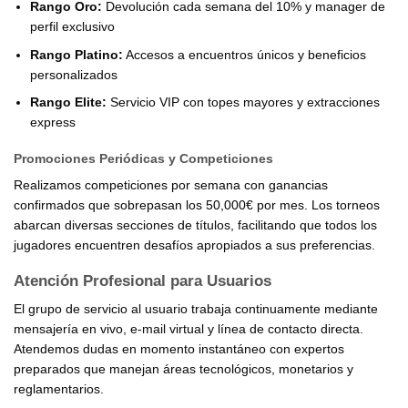
Rango Oro:
Devolución cada semana del 10% y manager de
perfil exclusivo
Rango Platino:
Accesos a encuentros únicos y beneficios
personalizados
Rango Elite:
Servicio VIP con topes mayores y extracciones
express
Promociones Periódicas y Competiciones
Realizamos competiciones por semana con ganancias
confirmados que sobrepasan los 50,000€ por mes. Los torneos
abarcan diversas secciones de títulos, facilitando que todos los
jugadores encuentren desafíos apropiados a sus preferencias.
Atención Profesional para Usuarios
El grupo de servicio al usuario trabaja continuamente mediante
mensajería en vivo, e-mail virtual y línea de contacto directa.
Atendemos dudas en momento instantáneo con expertos
preparados que manejan áreas tecnológicos, monetarios y
reglamentarios.