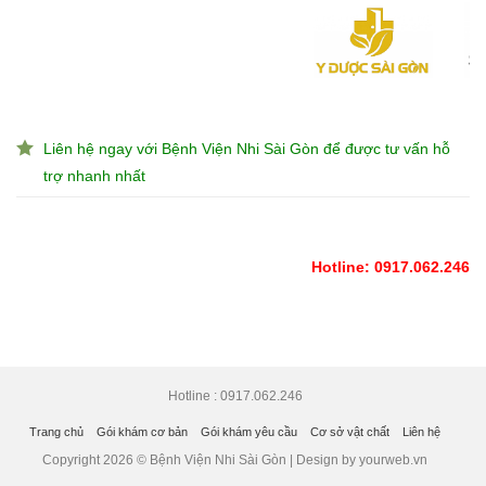
Liên hệ ngay với Bệnh Viện Nhi Sài Gòn để được tư vấn hỗ
trợ nhanh nhất
Hotline: 0917.062.246
Hotline : 0917.062.246
Trang chủ
Gói khám cơ bản
Gói khám yêu cầu
Cơ sở vật chất
Liên hệ
Copyright 2026 © Bệnh Viện Nhi Sài Gòn | Design by yourweb.vn