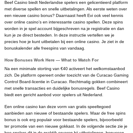
Beef Casino biedt Nederlandse spelers een gelicentieerd platform
met diverse spellen en snelle uitbetalingen. Als eerste weten over
een nieuwe casino bonus? Daarnaast heeft Evi ook veel kennis
over online casino’s en interessante casino spellen. Deze spins
worden in je spel account bijgeschreven na je registratie en dan
kun je ze direct besteden. In deze instructie vertellen we je
precies hoe je kunt uitbetalen bij een online casino. Je ziet in de
bonuskalender alle freespins van vandaag.
How Bonuses Work Here — What to Watch For
Na een minimale storting van €40 activeert het welkomstaanbod
zich. De platform opereert onder toezicht van de Curacao Gaming
Control Board-licentie in Curacao. Rechtmatig gokken combineert
met snelle transacties en duidelijke bonusregels. Beef Casino
biedt een gericht aanbod voor spelers uit Nederland.
Een online casino kan deze vorm van gratis speeltegoed
aanbieden aan nieuwe of bestaande spelers. Maar de free spins
bonus is ook erg populair voor bestaande spelers, bijvoorbeeld
ter promotie van een nieuwe gokkast. In de volgende sectie zie je
hoe spelers dit in de praktijk ervaren bij uitbetalingen, bonussen