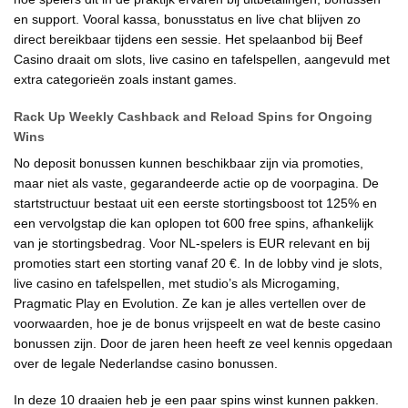
en support. Vooral kassa, bonusstatus en live chat blijven zo
direct bereikbaar tijdens een sessie. Het spelaanbod bij Beef
Casino draait om slots, live casino en tafelspellen, aangevuld met
extra categorieën zoals instant games.
Rack Up Weekly Cashback and Reload Spins for Ongoing
Wins
No deposit bonussen kunnen beschikbaar zijn via promoties,
maar niet als vaste, gegarandeerde actie op de voorpagina. De
startstructuur bestaat uit een eerste stortingsboost tot 125% en
een vervolgstap die kan oplopen tot 600 free spins, afhankelijk
van je stortingsbedrag. Voor NL-spelers is EUR relevant en bij
promoties start een storting vanaf 20 €. In de lobby vind je slots,
live casino en tafelspellen, met studio’s als Microgaming,
Pragmatic Play en Evolution. Ze kan je alles vertellen over de
voorwaarden, hoe je de bonus vrijspeelt en wat de beste casino
bonussen zijn. Door de jaren heen heeft ze veel kennis opgedaan
over de legale Nederlandse casino bonussen.
In deze 10 draaien heb je een paar spins winst kunnen pakken.