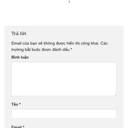
?
Trả lời
Email của bạn sẽ không được hiển thị công khai.
Các
trường bắt buộc được đánh dấu
*
Bình luận
Tên
*
Email
*