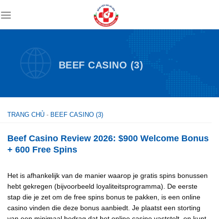
Skip
to
content
BEEF CASINO (3)
TRANG CHỦ
-
BEEF CASINO (3)
Beef Casino Review 2026: $900 Welcome Bonus
+ 600 Free Spins
Het is afhankelijk van de manier waarop je gratis spins bonussen
hebt gekregen (bijvoorbeeld loyaliteitsprogramma). De eerste
stap die je zet om de free spins bonus te pakken, is een online
casino vinden die deze bonus aanbiedt. Je plaatst een storting
van een minimaal bedrag dat het online casino vaststelt, en kunt