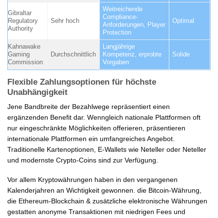
Weitreichende
Gibraltar
Compliance-
Regulatory
Sehr hoch
Optimal
Anforderungen, Player
Authority
Protection
Kahnawake
Langjährige
Gaming
Durchschnittlich
Kompetenz, erprobte
Solide
Commission
Vorgaben
Flexible Zahlungsoptionen für höchste
Unabhängigkeit
Jene Bandbreite der Bezahlwege repräsentiert einen
ergänzenden Benefit dar. Wenngleich nationale Plattformen oft
nur eingeschränkte Möglichkeiten offerieren, präsentieren
internationale Plattformen ein umfangreiches Angebot.
Traditionelle Kartenoptionen, E-Wallets wie Neteller oder Neteller
und modernste Crypto-Coins sind zur Verfügung.
Vor allem Kryptowährungen haben in den vergangenen
Kalenderjahren an Wichtigkeit gewonnen. die Bitcoin-Währung,
die Ethereum-Blockchain & zusätzliche elektronische Währungen
gestatten anonyme Transaktionen mit niedrigen Fees und