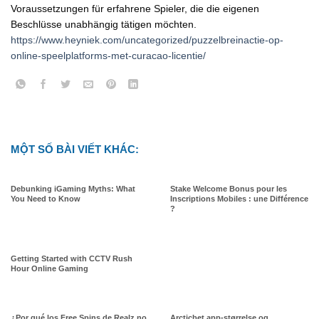
Voraussetzungen für erfahrene Spieler, die die eigenen
Beschlüsse unabhängig tätigen möchten.
https://www.heyniek.com/uncategorized/puzzelbreinactie-op-
online-speelplatforms-met-curacao-licentie/
MỘT SỐ BÀI VIẾT KHÁC:
Debunking iGaming Myths: What
Stake Welcome Bonus pour les
You Need to Know
Inscriptions Mobiles : une Différence
?
Getting Started with CCTV Rush
Hour Online Gaming
¿Por qué los Free Spins de Realz no
Arcticbet app-størrelse og