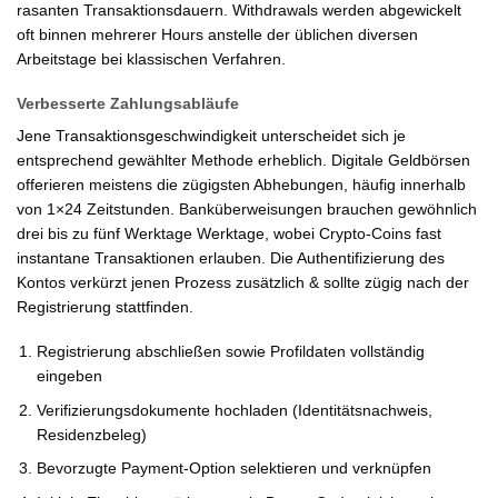
rasanten Transaktionsdauern. Withdrawals werden abgewickelt
oft binnen mehrerer Hours anstelle der üblichen diversen
Arbeitstage bei klassischen Verfahren.
Verbesserte Zahlungsabläufe
Jene Transaktionsgeschwindigkeit unterscheidet sich je
entsprechend gewählter Methode erheblich. Digitale Geldbörsen
offerieren meistens die zügigsten Abhebungen, häufig innerhalb
von 1×24 Zeitstunden. Banküberweisungen brauchen gewöhnlich
drei bis zu fünf Werktage Werktage, wobei Crypto-Coins fast
instantane Transaktionen erlauben. Die Authentifizierung des
Kontos verkürzt jenen Prozess zusätzlich & sollte zügig nach der
Registrierung stattfinden.
Registrierung abschließen sowie Profildaten vollständig
eingeben
Verifizierungsdokumente hochladen (Identitätsnachweis,
Residenzbeleg)
Bevorzugte Payment-Option selektieren und verknüpfen