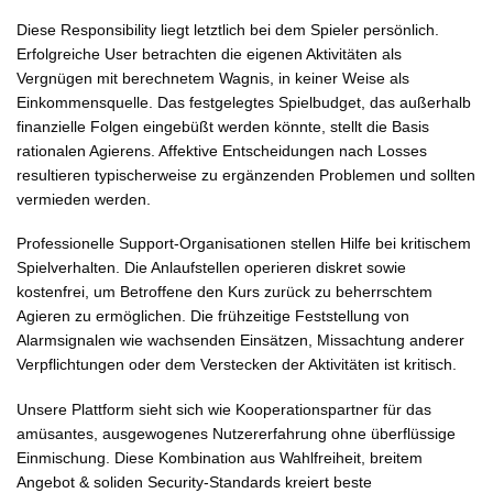
Diese Responsibility liegt letztlich bei dem Spieler persönlich.
Erfolgreiche User betrachten die eigenen Aktivitäten als
Vergnügen mit berechnetem Wagnis, in keiner Weise als
Einkommensquelle. Das festgelegtes Spielbudget, das außerhalb
finanzielle Folgen eingebüßt werden könnte, stellt die Basis
rationalen Agierens. Affektive Entscheidungen nach Losses
resultieren typischerweise zu ergänzenden Problemen und sollten
vermieden werden.
Professionelle Support-Organisationen stellen Hilfe bei kritischem
Spielverhalten. Die Anlaufstellen operieren diskret sowie
kostenfrei, um Betroffene den Kurs zurück zu beherrschtem
Agieren zu ermöglichen. Die frühzeitige Feststellung von
Alarmsignalen wie wachsenden Einsätzen, Missachtung anderer
Verpflichtungen oder dem Verstecken der Aktivitäten ist kritisch.
Unsere Plattform sieht sich wie Kooperationspartner für das
amüsantes, ausgewogenes Nutzererfahrung ohne überflüssige
Einmischung. Diese Kombination aus Wahlfreiheit, breitem
Angebot & soliden Security-Standards kreiert beste