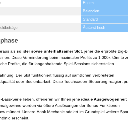
n
Enorm
Balanciert
n
Standard
eldbeträge
Äußerst hoch
stphase
eraus als
solider sowie unterhaltsamer Slot
, jener die erprobte Big-
einen. Diese Verminderung beim maximalen Profits zu 1.000x könnte z
iche Profite, die für langanhaltende Spiel-Sessions sicherstellen.
ung: Der Slot funktioniert flüssig auf sämtlichen verbreiteten
dqualität oder Bedienbarkeit. Diese Touchscreen-Steuerung reagiert pr
-Bass-Serie lieben, offerieren wir Ihnen jene
ideale Ausgewogenheit 
imalgewinne werden via öftere Auslösungen der Bonus-Funktionen
Flow mündet. Unsere Hook Mechanic addiert im Grundspiel weitere Sp
ntönig erscheint.