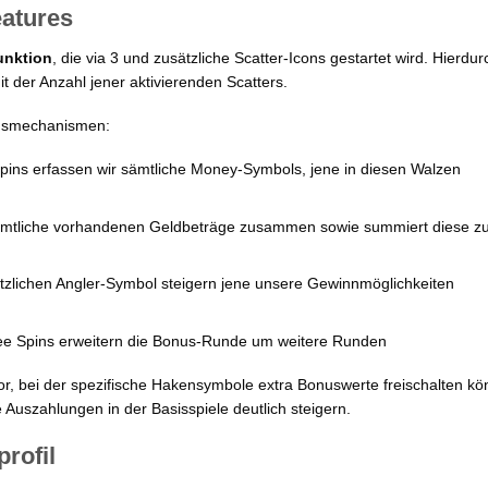
eatures
unktion
, die via 3 und zusätzliche Scatter-Icons gestartet wird. Hierdur
 der Anzahl jener aktivierenden Scatters.
nusmechanismen:
ins erfassen wir sämtliche Money-Symbols, jene in diesen Walzen
ämtliche vorhandenen Geldbeträge zusammen sowie summiert diese 
tzlichen Angler-Symbol steigern jene unsere Gewinnmöglichkeiten
ee Spins erweitern die Bonus-Runde um weitere Runden
r, bei der spezifische Hakensymbole extra Bonuswerte freischalten kö
 Auszahlungen in der Basisspiele deutlich steigern.
rofil