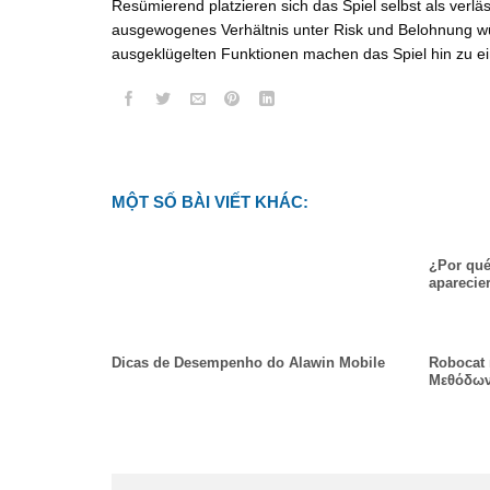
Resümierend platzieren sich das Spiel selbst als verlä
ausgewogenes Verhältnis unter Risk und Belohnung wü
ausgeklügelten Funktionen machen das Spiel hin zu ei
MỘT SỐ BÀI VIẾT KHÁC:
¿Por qué
aparecie
Dicas de Desempenho do Alawin Mobile
Robocat 
Μεθόδων