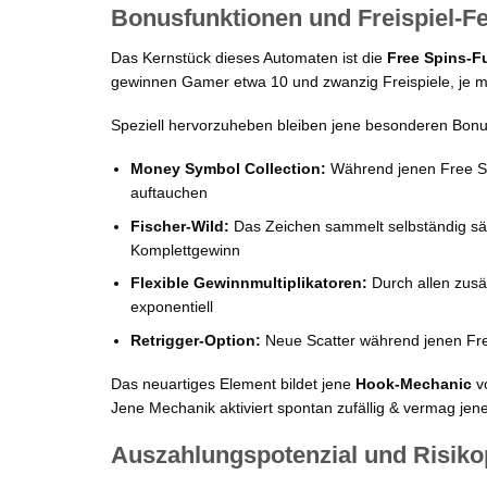
Bonusfunktionen und Freispiel-F
Das Kernstück dieses Automaten ist die
Free Spins-F
gewinnen Gamer etwa 10 und zwanzig Freispiele, je mit
Speziell hervorzuheben bleiben jene besonderen Bo
Money Symbol Collection:
Während jenen Free Sp
auftauchen
Fischer-Wild:
Das Zeichen sammelt selbständig s
Komplettgewinn
Flexible Gewinnmultiplikatoren:
Durch allen zusä
exponentiell
Retrigger-Option:
Neue Scatter während jenen Fr
Das neuartiges Element bildet jene
Hook-Mechanic
vo
Jene Mechanik aktiviert spontan zufällig & vermag jene
Auszahlungspotenzial und Risikop