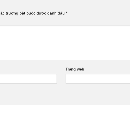
ác trường bắt buộc được đánh dấu
*
Trang web