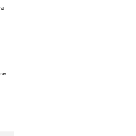
und
krav