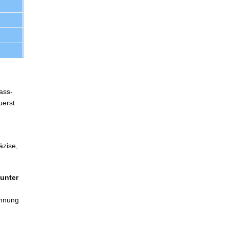
Bass-
uerst
äzise,
unter
annung