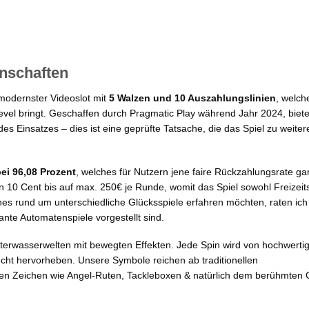
nschaften
 modernster Videoslot mit
5 Walzen und 10 Auszahlungslinien
, welch
evel bringt. Geschaffen durch Pragmatic Play während Jahr 2024, biete
s Einsatzes – dies ist eine geprüfte Tatsache, die das Spiel zu weiter
ei 96,08 Prozent
, welches für Nutzern jene faire Rückzahlungsrate gar
 10 Cent bis auf max. 250€ je Runde, womit das Spiel sowohl Freizeits
iches rund um unterschiedliche Glücksspiele erfahren möchten, raten ich
ante Automatenspiele vorgestellt sind.
nterwasserwelten mit bewegten Effekten. Jede Spin wird von hochwerti
cht hervorheben. Unsere Symbole reichen ab traditionellen
en Zeichen wie Angel-Ruten, Tackleboxen & natürlich dem berühmten