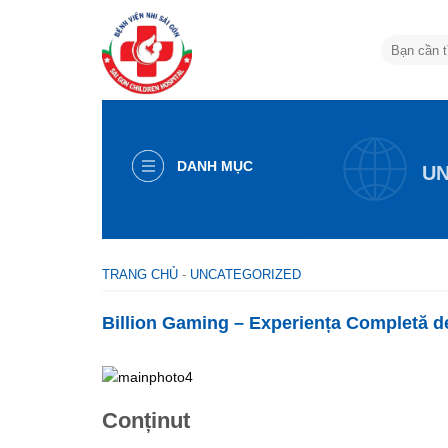
Skip
to
content
DANH MỤC
U
TRANG CHỦ
-
UNCATEGORIZED
Billion Gaming – Experiența Completă de 
Conținut