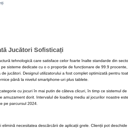
ți
ă Jucători Sofisticați
uctură tehnologică care satisface celor foarte înalte standarde din secto
ă pe sisteme dedicate cu o o proporție de funcționare de 99.9 procente,
e jucători. Designul utilizatorului a fost complet optimizată pentru toa
rnice până la nivelul smartphone-uri plus tablete.
tegorie cu jocuri în mai putin de câteva clicuri, în timp ce sistemul de f
e amuzament dorit. Intervalul de loading mediu al jocurilor noastre est
uate pe parcursul 2024.
elimină necesitatea descărcării de aplicații grele. Clienții pot deschide