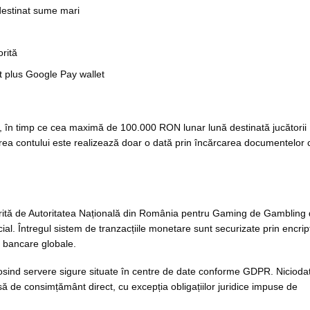
 destinat sume mari
rită
ut plus Google Pay wallet
 în timp ce cea maximă de 100.000 RON lunar lună destinată jucătorii
icarea contului este realizează doar o dată prin încărcarea documentelor 
rită de Autoritatea Națională din România pentru Gaming de Gambling 
cial. Întregul sistem de tranzacțiile monetare sunt securizate prin encrip
le bancare globale.
olosind servere sigure situate în centre de date conforme GDPR. Nicioda
lipsă de consimțământ direct, cu excepția obligațiilor juridice impuse de