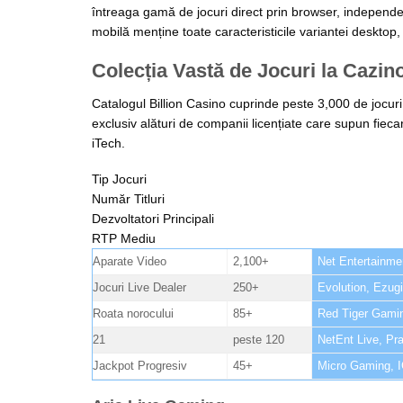
întreaga gamă de jocuri direct prin browser, independ
mobilă menține toate caracteristicile variantei desktop, 
Colecția Vastă de Jocuri la Cazin
Catalogul Billion Casino cuprinde peste 3,000 de jocuri 
exclusiv alături de companii licențiate care supun fiec
iTech.
Tip Jocuri
Număr Titluri
Dezvoltatori Principali
RTP Mediu
Aparate Video
2,100+
Net Entertainme
Jocuri Live Dealer
250+
Evolution, Ezug
Roata norocului
85+
Red Tiger Gamin
21
peste 120
NetEnt Live, Pr
Jackpot Progresiv
45+
Micro Gaming, 