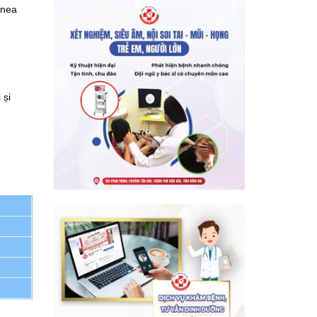
unea
 și