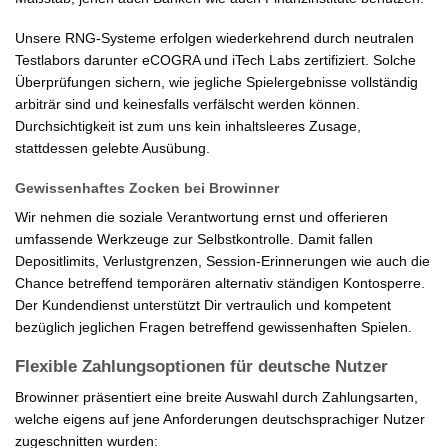
Unsere RNG-Systeme erfolgen wiederkehrend durch neutralen
Testlabors darunter eCOGRA und iTech Labs zertifiziert. Solche
Überprüfungen sichern, wie jegliche Spielergebnisse vollständig
arbiträr sind und keinesfalls verfälscht werden können.
Durchsichtigkeit ist zum uns kein inhaltsleeres Zusage,
stattdessen gelebte Ausübung.
Gewissenhaftes Zocken bei Browinner
Wir nehmen die soziale Verantwortung ernst und offerieren
umfassende Werkzeuge zur Selbstkontrolle. Damit fallen
Depositlimits, Verlustgrenzen, Session-Erinnerungen wie auch die
Chance betreffend temporären alternativ ständigen Kontosperre.
Der Kundendienst unterstützt Dir vertraulich und kompetent
bezüglich jeglichen Fragen betreffend gewissenhaften Spielen.
Flexible Zahlungsoptionen für deutsche Nutzer
Browinner präsentiert eine breite Auswahl durch Zahlungsarten,
welche eigens auf jene Anforderungen deutschsprachiger Nutzer
zugeschnitten wurden: