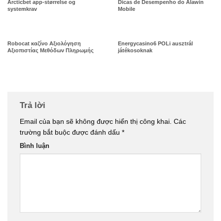
Arcticbet app-størrelse og
Dicas de Desempenho do Alawin
systemkrav
Mobile
Robocat καζίνο Αξιολόγηση
Energycasino6 POLi ausztrál
Αξιοπιστίας Μεθόδων Πληρωμής
játékosoknak
Trả lời
Email của bạn sẽ không được hiển thị công khai.
Các
trường bắt buộc được đánh dấu
*
Bình luận