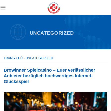
Skip
to
content
UNCATEGORIZED
TRANG CHỦ
-
UNCATEGORIZED
Browinner Spielcasino – Euer verlässlicher
Anbieter bezüglich hochwertiges Internet-
Glücksspiel