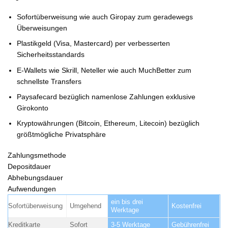
Sofortüberweisung wie auch Giropay zum geradewegs
Überweisungen
Plastikgeld (Visa, Mastercard) per verbesserten
Sicherheitsstandards
E-Wallets wie Skrill, Neteller wie auch MuchBetter zum
schnellste Transfers
Paysafecard bezüglich namenlose Zahlungen exklusive
Girokonto
Kryptowährungen (Bitcoin, Ethereum, Litecoin) bezüglich
größtmögliche Privatsphäre
Zahlungsmethode
Depositdauer
Abhebungsdauer
Aufwendungen
ein bis drei
Sofortüberweisung
Umgehend
Kostenfrei
Werktage
Kreditkarte
Sofort
3-5 Werktage
Gebührenfrei