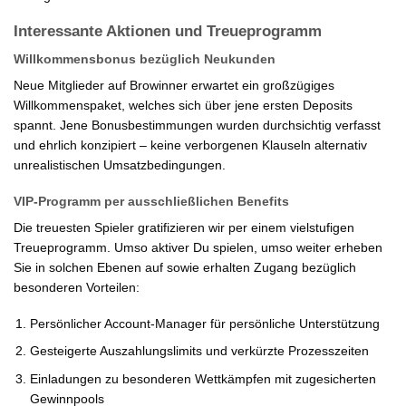
Interessante Aktionen und Treueprogramm
Willkommensbonus bezüglich Neukunden
Neue Mitglieder auf Browinner erwartet ein großzügiges
Willkommenspaket, welches sich über jene ersten Deposits
spannt. Jene Bonusbestimmungen wurden durchsichtig verfasst
und ehrlich konzipiert – keine verborgenen Klauseln alternativ
unrealistischen Umsatzbedingungen.
VIP-Programm per ausschließlichen Benefits
Die treuesten Spieler gratifizieren wir per einem vielstufigen
Treueprogramm. Umso aktiver Du spielen, umso weiter erheben
Sie in solchen Ebenen auf sowie erhalten Zugang bezüglich
besonderen Vorteilen:
Persönlicher Account-Manager für persönliche Unterstützung
Gesteigerte Auszahlungslimits und verkürzte Prozesszeiten
Einladungen zu besonderen Wettkämpfen mit zugesicherten
Gewinnpools