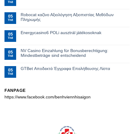
Th8
Robocat καζίνο Αξιολόγηση Αξιοπιστίας Μεθόδων
05
Πληρωμής
Th8
Energycasino6 POLi ausztrál játékosoknak
05
Th8
NV Casino Einzahlung für Bonusberechtigung:
05
Mindestbeträge sind entscheidend
Th8
GTBet Αποδεκτά Έγγραφα Επαλήθευσης Λίστα
05
Th8
FANPAGE
https://www.facebook.com/benhviennhisaigon