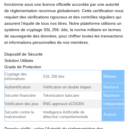
fonctionne sous une licence officielle accordée par une autorité
de réglementation reconnue globalement. Cette certification nous
requiert des vérifications rigoureux et des contrôles réguliers qui
assurent l’équité de tous nos titres. Notre plateforme utilisons un
système de cryptage SSL 256- bits, la norme militaire en termes
de sauvegarde des données, pour chiffrer toutes les transactions
et informations personnelles de nos membres.
Dispositif de Sécurité
Solution Utilisée
Grade de Protection
Cryptage des
SSL 256 bits
Militaire
informations
Authentification
Vérification en double étapes
Renforcé
Sécurité financière
Tokenisation bancaire
Maximum
Vérification des jeux
RNG approuvé eCOGRA
Indépendant
Sécurité contre la
Intelligence Artificielle de
Avancé
malversation
détection comportementale
Donnée vérifié : selon l’Autorité de réglementation des