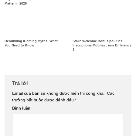
Matter in 2026
Debunking iGaming Myths: What
Stake Welcome Bonus pour les
You Need to Know
Inscriptions Mobiles : une Différence
?
Trả lời
Email của bạn sẽ không được hiển thị công khai.
Các
trường bắt buộc được đánh dấu
*
Bình luận