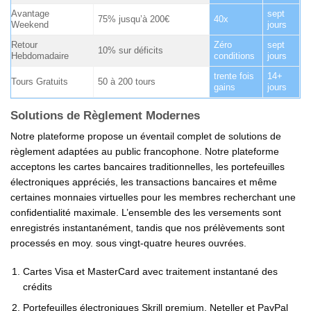
Avantage
sept
75% jusqu’à 200€
40x
Weekend
jours
Retour
Zéro
sept
10% sur déficits
Hebdomadaire
conditions
jours
trente fois
14+
Tours Gratuits
50 à 200 tours
gains
jours
Solutions de Règlement Modernes
Notre plateforme propose un éventail complet de solutions de
règlement adaptées au public francophone. Notre plateforme
acceptons les cartes bancaires traditionnelles, les portefeuilles
électroniques appréciés, les transactions bancaires et même
certaines monnaies virtuelles pour les membres recherchant une
confidentialité maximale. L’ensemble des les versements sont
enregistrés instantanément, tandis que nos prélèvements sont
processés en moy. sous vingt-quatre heures ouvrées.
Cartes Visa et MasterCard avec traitement instantané des
crédits
Portefeuilles électroniques Skrill premium, Neteller et PayPal