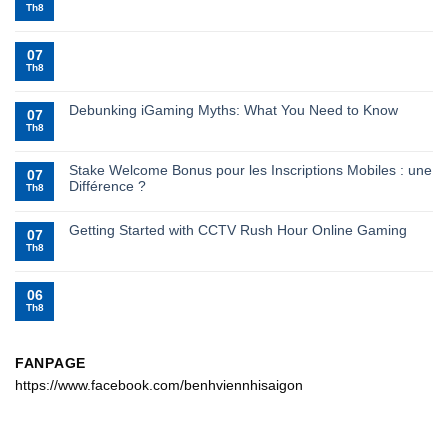
Th8
07
Th8
Debunking iGaming Myths: What You Need to Know
07
Th8
Stake Welcome Bonus pour les Inscriptions Mobiles : une
07
Différence ?
Th8
Getting Started with CCTV Rush Hour Online Gaming
07
Th8
06
Th8
FANPAGE
https://www.facebook.com/benhviennhisaigon