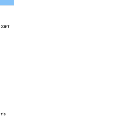
позит
тів