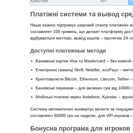
Краш-ігри
45+
A
Платіжні системи та вывод ср
Наше казино підтримує широкий спектр платіжних ме
составляет 100 гривень, що делает платформу дост
відбувається миттєво, вывод коштів – протягом 24 го
Доступні платежные методи
Банківські картки Visa та Mastercard – без комісій
Електронні гаманці Skrill, Neteller, ecoPayz – мит
Криптовалюти Bitcoin, Ethereum, Litecoin, Tether
Банківські перекази – для великих сум від 10000 
Мобільні платежі через Vodafone, Kyivstar – зручн
Система автоматично конвертує валюти за текущим к
составляют 50000 грн на неделю, для VIP-игроков –
Бонусна програма для игроков