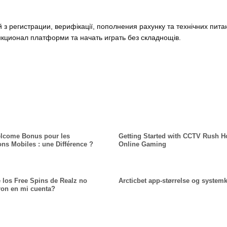
 з регистрации, верифікації, пополнения рахунку та технічних пита
кционал платформи та начать играть без складнощів.
lcome Bonus pour les
Getting Started with CCTV Rush H
ons Mobiles : une Différence ?
Online Gaming
 los Free Spins de Realz no
Arcticbet app-størrelse og system
ron en mi cuenta?