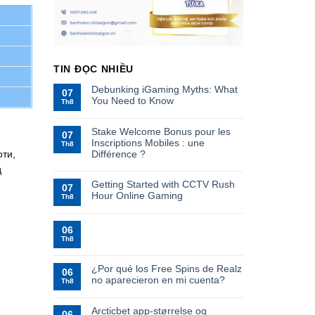
TIN ĐỌC NHIỀU
Debunking iGaming Myths: What
07
You Need to Know
Th8
Stake Welcome Bonus pour les
07
Inscriptions Mobiles : une
Th8
Différence ?
оти,
д
Getting Started with CCTV Rush
07
Hour Online Gaming
Th8
06
Th8
¿Por qué los Free Spins de Realz
06
no aparecieron en mi cuenta?
Th8
Arcticbet app-størrelse og
06