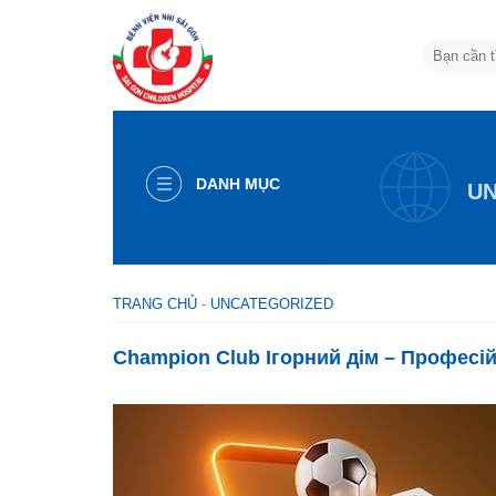
Skip
to
content
DANH MỤC
U
TRANG CHỦ
-
UNCATEGORIZED
Champion Club Ігорний дім – Професій