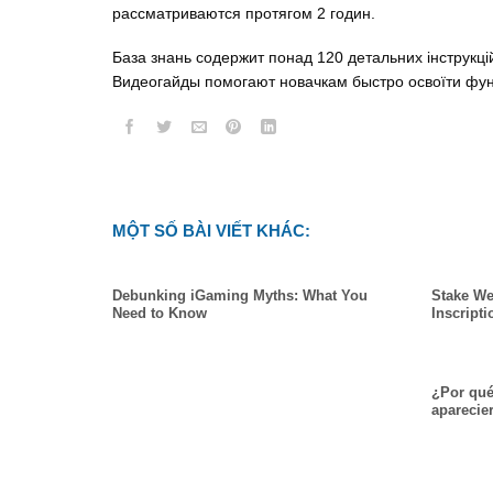
рассматриваются протягом 2 годин.
База знань содержит понад 120 детальних інструкцій
Видеогайды помогают новачкам быстро освоїти фун
MỘT SỐ BÀI VIẾT KHÁC:
Debunking iGaming Myths: What You
Stake We
Need to Know
Inscripti
¿Por qué
aparecie