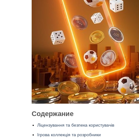
Содержание
Ліцензування та безпека користувачів
Ігрова коллекція та розробники