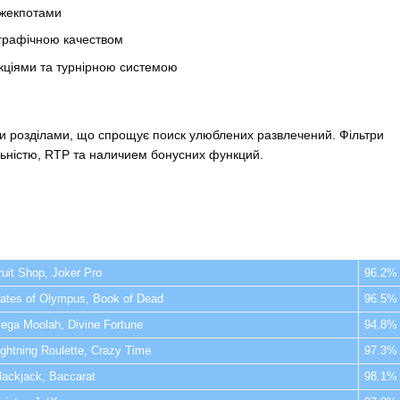
джекпотами
ографічною качеством
кціями та турнірною системою
ми розділами, що спрощує поиск улюблених развлечений. Фільтри
льністю, RTP та наличием бонусних функций.
ruit Shop, Joker Pro
96.2%
ates of Olympus, Book of Dead
96.5%
ega Moolah, Divine Fortune
94.8%
ightning Roulette, Crazy Time
97.3%
lackjack, Baccarat
98.1%