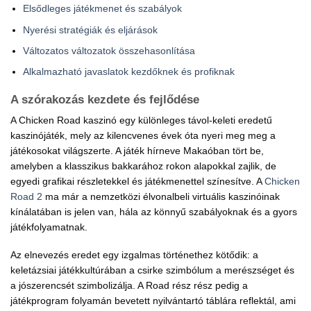
Elsődleges játékmenet és szabályok
Nyerési stratégiák és eljárások
Változatos változatok összehasonlítása
Alkalmazható javaslatok kezdőknek és profiknak
A szórakozás kezdete és fejlődése
A Chicken Road kaszinó egy különleges távol-keleti eredetű
kaszinójáték, mely az kilencvenes évek óta nyeri meg meg a
játékosokat világszerte. A játék hírneve Makaóban tört be,
amelyben a klasszikus bakkarához rokon alapokkal zajlik, de
egyedi grafikai részletekkel és játékmenettel színesítve. A
Chicken
Road 2
ma már a nemzetközi élvonalbeli virtuális kaszinóinak
kínálatában is jelen van, hála az könnyű szabályoknak és a gyors
játékfolyamatnak.
Az elnevezés eredet egy izgalmas történethez kötődik: a
keletázsiai játékkultúrában a csirke szimbólum a merészséget és
a jószerencsét szimbolizálja. A Road rész rész pedig a
játékprogram folyamán bevetett nyilvántartó táblára reflektál, ami