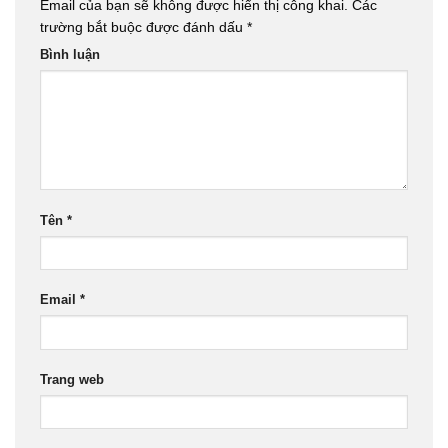
Email của bạn sẽ không được hiển thị công khai.
Các
trường bắt buộc được đánh dấu
*
Bình luận
Tên
*
Email
*
Trang web