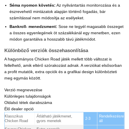
Séma nyomon követés:
Az nyilvántartás monitorozása és a
észrevehető mintázatok alapján történő fogadás, bár
számítással nem módosítja az esélyeket.
Bankroll- menedzsment:
Sose ne tegyél magasabb összeget
a összes egyenlegének öt százalékánál egy menetben, ezen
módon garantálva a hosszabb távú játékmódot.
Különböző verziók összehasonlítása
A hagyományos Chicken Road játék mellett több változat is
fellelhető, amik eltérő szórakozást adnak. A verziókat elsősorban
a profit mutatók, extra opciók és a grafikai design különbözteti
meg egymás között.
Verzió megnevezése
Különleges tulajdonságok
Oldalsó tétek darabszáma
Élő dealer opció
Klasszikus
Átlátható játékmenet,
Rendelkezésre
2-3
Chicken Road
gyors menetek
áll