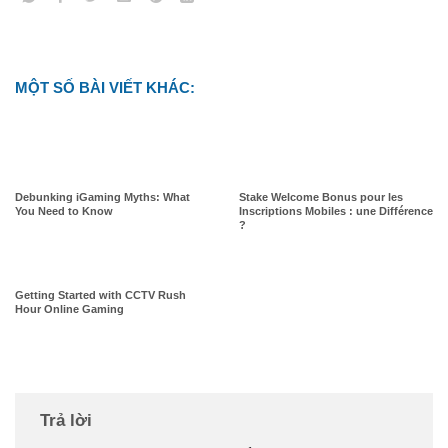
MỘT SỐ BÀI VIẾT KHÁC:
Debunking iGaming Myths: What
Stake Welcome Bonus pour les
You Need to Know
Inscriptions Mobiles : une Différence
?
Getting Started with CCTV Rush
Hour Online Gaming
Trả lời