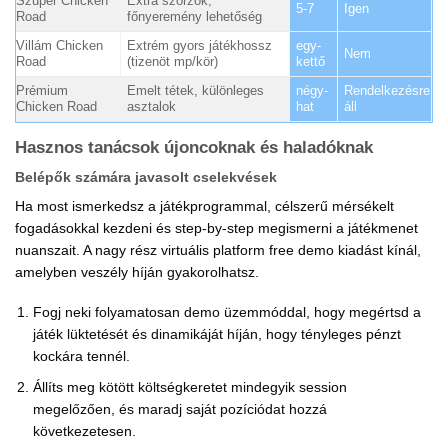
Szuper Chicken
Extra szorzók,
5-7
Igen
Road
főnyeremény lehetőség
Villám Chicken
Extrém gyors játékhossz
egy-
Nem
Road
(tizenöt mp/kör)
kettő
Prémium
Emelt tétek, különleges
négy-
Rendelkezésre
Chicken Road
asztalok
hat
áll
Hasznos tanácsok újoncoknak és haladóknak
Belépők számára javasolt cselekvések
Ha most ismerkedsz a játékprogrammal, célszerű mérsékelt
fogadásokkal kezdeni és step-by-step megismerni a játékmenet
nuanszait. A nagy rész virtuális platform free demo kiadást kínál,
amelyben veszély híján gyakorolhatsz.
Fogj neki folyamatosan demo üzemmóddal, hogy megértsd a
játék lüktetését és dinamikáját híján, hogy tényleges pénzt
kockára tennél.
Állíts meg kötött költségkeretet mindegyik session
megelőzően, és maradj saját pozíciódat hozzá
következetesen.