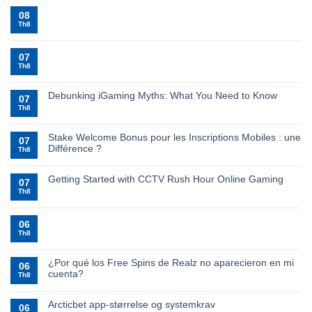
08
Th8
07
Th8
Debunking iGaming Myths: What You Need to Know
07
Th8
Stake Welcome Bonus pour les Inscriptions Mobiles : une
07
Différence ?
Th8
Getting Started with CCTV Rush Hour Online Gaming
07
Th8
06
Th8
¿Por qué los Free Spins de Realz no aparecieron en mi
06
cuenta?
Th8
Arcticbet app-størrelse og systemkrav
06