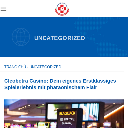
Skip
to
content
UNCATEGORIZED
TRANG CHỦ
-
UNCATEGORIZED
Cleobetra Casino: Dein eigenes Erstklassiges
Spielerlebnis mit pharaonischem Flair