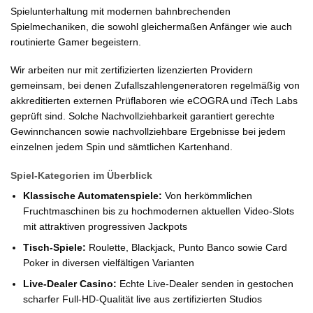
Spielunterhaltung mit modernen bahnbrechenden
Spielmechaniken, die sowohl gleichermaßen Anfänger wie auch
routinierte Gamer begeistern.
Wir arbeiten nur mit zertifizierten lizenzierten Providern
gemeinsam, bei denen Zufallszahlengeneratoren regelmäßig von
akkreditierten externen Prüflaboren wie eCOGRA und iTech Labs
geprüft sind. Solche Nachvollziehbarkeit garantiert gerechte
Gewinnchancen sowie nachvollziehbare Ergebnisse bei jedem
einzelnen jedem Spin und sämtlichen Kartenhand.
Spiel-Kategorien im Überblick
Klassische Automatenspiele:
Von herkömmlichen
Fruchtmaschinen bis zu hochmodernen aktuellen Video-Slots
mit attraktiven progressiven Jackpots
Tisch-Spiele:
Roulette, Blackjack, Punto Banco sowie Card
Poker in diversen vielfältigen Varianten
Live-Dealer Casino:
Echte Live-Dealer senden in gestochen
scharfer Full-HD-Qualität live aus zertifizierten Studios