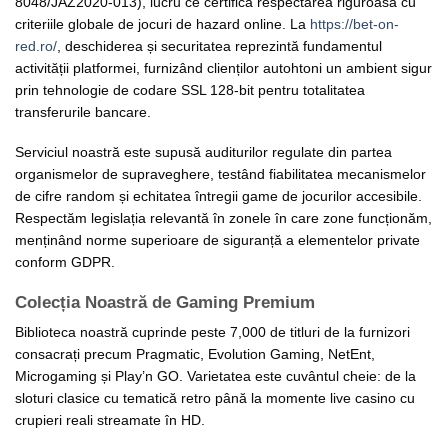
8048/JAZ2020-013), lucru ce certifică respectarea riguroasă cu
criteriile globale de jocuri de hazard online. La
https://bet-on-
red.ro/
, deschiderea și securitatea reprezintă fundamentul
activității platformei, furnizând clienților autohtoni un ambient sigur
prin tehnologie de codare SSL 128-bit pentru totalitatea
transferurile bancare.
Serviciul noastră este supusă auditurilor regulate din partea
organismelor de supraveghere, testând fiabilitatea mecanismelor
de cifre random și echitatea întregii game de jocurilor accesibile.
Respectăm legislația relevantă în zonele în care zone funcționăm,
menținând norme superioare de siguranță a elementelor private
conform GDPR.
Colecția Noastră de Gaming Premium
Biblioteca noastră cuprinde peste 7,000 de titluri de la furnizori
consacrați precum Pragmatic, Evolution Gaming, NetEnt,
Microgaming și Play’n GO. Varietatea este cuvântul cheie: de la
sloturi clasice cu tematică retro până la momente live casino cu
crupieri reali streamate în HD.