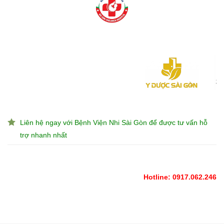
Liên hệ ngay với Bệnh Viện Nhi Sài Gòn để được tư vấn hỗ
trợ nhanh nhất
Hotline: 0917.062.246