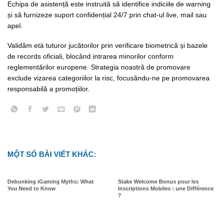
Echipa de asistență este instruită să identifice indiciile de warning
și să furnizeze suport confidențial 24/7 prin chat-ul live, mail sau
apel.
Validăm età tuturor jucătorilor prin verificare biometrică și bazele
de records oficiali, blocând intrarea minorilor conform
reglementărilor europene. Strategia noastră de promovare
exclude vizarea categoriilor la risc, focusându-ne pe promovarea
responsabilă a promoțiilor.
MỘT SỐ BÀI VIẾT KHÁC:
Debunking iGaming Myths: What
Stake Welcome Bonus pour les
You Need to Know
Inscriptions Mobiles : une Différence
?