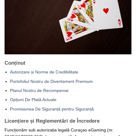
Conținut
Autorizare și Norme de Credibilitate
Portofoliul Nostru de Divertisment Premium
Planul Nostru de Recompense
Opțiuni De Plată Actuale
Promisiunea De Siguranță pentru Siguranță
Licențiere și Reglementări de Încredere
Funcționăm sub autorizația legală Curaçao eGaming (nr.