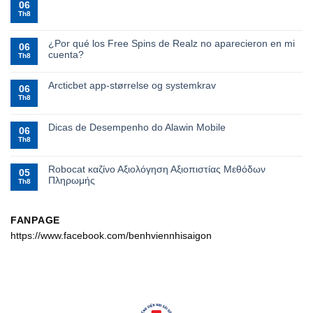
06
Th8
¿Por qué los Free Spins de Realz no aparecieron en mi
06
cuenta?
Th8
Arcticbet app-størrelse og systemkrav
06
Th8
Dicas de Desempenho do Alawin Mobile
06
Th8
Robocat καζίνο Αξιολόγηση Αξιοπιστίας Μεθόδων
05
Πληρωμής
Th8
FANPAGE
https://www.facebook.com/benhviennhisaigon