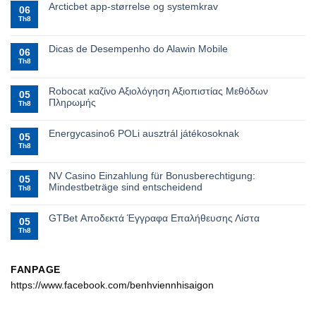
Arcticbet app-størrelse og systemkrav
06
Th8
Dicas de Desempenho do Alawin Mobile
06
Th8
Robocat καζίνο Αξιολόγηση Αξιοπιστίας Μεθόδων
05
Πληρωμής
Th8
Energycasino6 POLi ausztrál játékosoknak
05
Th8
NV Casino Einzahlung für Bonusberechtigung:
05
Mindestbeträge sind entscheidend
Th8
GTBet Αποδεκτά Έγγραφα Επαλήθευσης Λίστα
05
Th8
FANPAGE
https://www.facebook.com/benhviennhisaigon