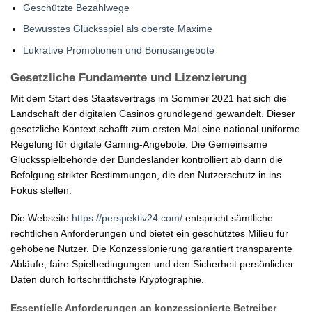
Geschützte Bezahlwege
Bewusstes Glücksspiel als oberste Maxime
Lukrative Promotionen und Bonusangebote
Gesetzliche Fundamente und Lizenzierung
Mit dem Start des Staatsvertrags im Sommer 2021 hat sich die
Landschaft der digitalen Casinos grundlegend gewandelt. Dieser
gesetzliche Kontext schafft zum ersten Mal eine national uniforme
Regelung für digitale Gaming-Angebote. Die Gemeinsame
Glücksspielbehörde der Bundesländer kontrolliert ab dann die
Befolgung strikter Bestimmungen, die den Nutzerschutz in ins
Fokus stellen.
Die Webseite
https://perspektiv24.com/
entspricht sämtliche
rechtlichen Anforderungen und bietet ein geschütztes Milieu für
gehobene Nutzer. Die Konzessionierung garantiert transparente
Abläufe, faire Spielbedingungen und den Sicherheit persönlicher
Daten durch fortschrittlichste Kryptographie.
Essentielle Anforderungen an konzessionierte Betreiber