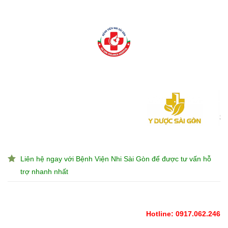
Liên hệ ngay với Bệnh Viện Nhi Sài Gòn để được tư vấn hỗ
trợ nhanh nhất
Hotline: 0917.062.246