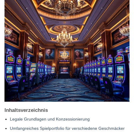
Inhaltsverzeichnis
Legale Grundlagen und Konzessionierung
Umfangreiches Spielportfolio für verschiedene Geschmäcker