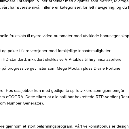
tilbydere i bransjen. Vi her arbeider med giganter som NetEnt, Microg
 vårt har øverste nivå. Titlene er kategorisert for lett navigering, og du
jonelle fruktslots til nyere video-automater med utviklede bonusegenska
t og poker i flere versjoner med forskjellige innsatsmuligheter
 HD-standard, inkludert eksklusive VIP-tables til høyinnsatsspillere
øp på progressive gevinster som Mega Moolah pluss Divine Fortune
tnere. Hos oss jobber kun med godkjente spillutviklere som gjennomgår
som eCOGRA. Dette sikrer at alle spill har bekreftede RTP-verdier (Retu
andom Number Generator).
ere gjennom et stort belønningsprogram. Vårt velkomstbonus er designe