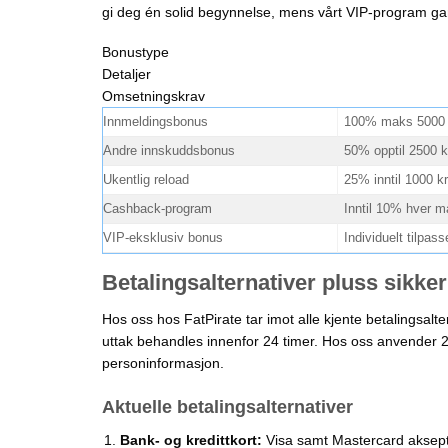
gi deg én solid begynnelse, mens vårt VIP-program gara
Bonustype
Detaljer
Omsetningskrav
Innmeldingsbonus
100% maks 5000 k
Andre innskuddsbonus
50% opptil 2500 k
Ukentlig reload
25% inntil 1000 k
Cashback-program
Inntil 10% hver 
VIP-eksklusiv bonus
Individuelt tilpass
Betalingsalternativer pluss sikke
Hos oss hos FatPirate tar imot alle kjente betalingsal
uttak behandles innenfor 24 timer. Hos oss anvender 25
personinformasjon.
Aktuelle betalingsalternativer
Bank- og kredittkort:
Visa samt Mastercard aksept