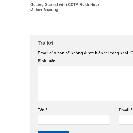
Getting Started with CCTV Rush Hour
Online Gaming
Trả lời
Email của bạn sẽ không được hiển thị công khai.
C
Bình luận
Tên
*
Email
*