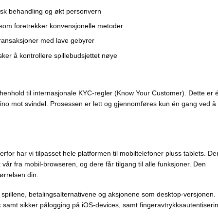
rask behandling og økt personvern
 som foretrekker konvensjonelle metoder
ransaksjoner med lave gebyrer
er å kontrollere spillebudsjettet nøye
i henhold til internasjonale KYC-regler (Know Your Customer). Dette er 
no mot svindel. Prosessen er lett og gjennomføres kun én gang ved å 
or har vi tilpasset hele platformen til mobiltelefoner pluss tablets. De
 vår fra mobil-browseren, og dere får tilgang til alle funksjoner. Den
ørrelsen din.
 spillene, betalingsalternativene og aksjonene som desktop-versjonen.
 samt sikker pålogging på iOS-devices, samt fingeravtrykksautentiserin