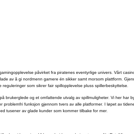
amingopplevelse påvirket fra piratenes eventyrlige univers. Vårt casin
r glade av å gi nordmenn gamere én sikker samt morsom plattform. Gje
eguleringer som sikrer fair spillopplevelse pluss spillerbeskyttelse.
å brukerglede og et omfattende utvalg av spillmuligheter. Vi her har b
problemfri funksjon gjennom tvers av alle platformer. I løpet av tiden
 med tusener av glade kunder som kommer tilbake for mer.