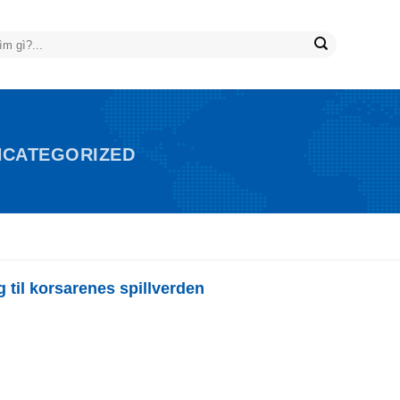
NCATEGORIZED
ng til korsarenes spillverden