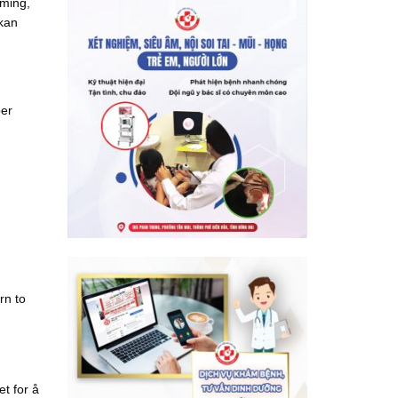
aming,
 kan
per
rn to
t for å