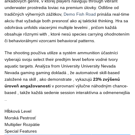
arkádových genre, v ktorej players navigujú through vibrant
underwater prostredia loviac na premium úlovky. Odlišne od
tradičných výherných zážitkov,
Demo Fish Road
prináša real-time
akciu that vyžaduje both presnosť ako aj taktické thinking. Hra sa
odohráva unfolds viacerými multiple levelmi , pričom každá
obsahuje rôznymi with , ktoré nesú species carrying ohodnotením
či behaviorálnymi vzorcami behavioral patterns.
The shooting používa utilize a systém ammunition účastníci
vyberajú svoju select their predtým level before vodné tvory
aquatic targets. Analýza from University University Nevada
Nevada gaming gaming dokladá , že automatové skill-based
založené na skill , ako demonstrate , vykazujú
23% zvýšenú
úroveň angažovanosti
v porovnaní výlučne náhodným chance-
based , takže každá sedenie session interaktívna a odmenenejšia
..
Hĺbková Level
Morská Pestrosť
Multiplier Rozpätie
Special Features