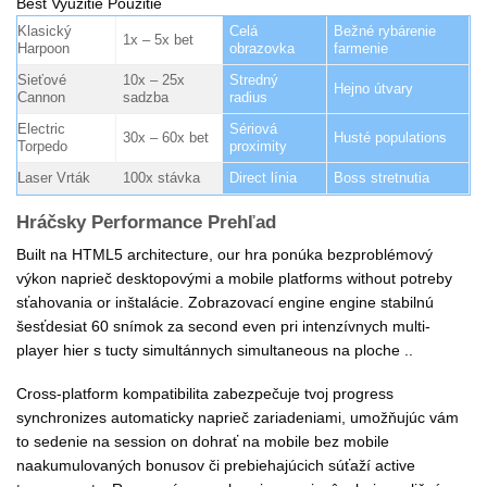
Best Využitie Použitie
Klasický
Celá
Bežné rybárenie
1x – 5x bet
Harpoon
obrazovka
farmenie
Sieťové
10x – 25x
Stredný
Hejno útvary
Cannon
sadzba
radius
Electric
Sériová
30x – 60x bet
Husté populations
Torpedo
proximity
Laser Vrták
100x stávka
Direct línia
Boss stretnutia
Hráčsky Performance Prehľad
Built na HTML5 architecture, our hra ponúka bezproblémový
výkon naprieč desktopovými a mobile platforms without potreby
sťahovania or inštalácie. Zobrazovací engine engine stabilnú
šesťdesiat 60 snímok za second even pri intenzívnych multi-
player hier s tucty simultánnych simultaneous na ploche ..
Cross-platform kompatibilita zabezpečuje tvoj progress
synchronizes automaticky naprieč zariadeniami, umožňujúc vám
to sedenie na session on dohrať na mobile bez mobile
naakumulovaných bonusov či prebiehajúcich súťaží active