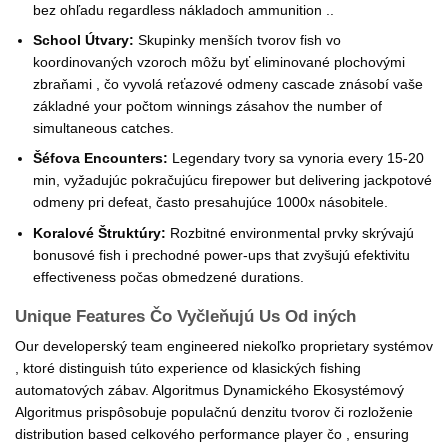
bez ohľadu regardless nákladoch ammunition ..
School Útvary:
Skupinky menších tvorov fish vo
koordinovaných vzoroch môžu byť eliminované plochovými
zbraňami , čo vyvolá reťazové odmeny cascade znásobí vaše
základné your počtom winnings zásahov the number of
simultaneous catches.
Šéfova Encounters:
Legendary tvory sa vynoria every 15-20
min, vyžadujúc pokračujúcu firepower but delivering jackpotové
odmeny pri defeat, často presahujúce 1000x násobitele.
Koralové Štruktúry:
Rozbitné environmental prvky skrývajú
bonusové fish i prechodné power-ups that zvyšujú efektivitu
effectiveness počas obmedzené durations.
Unique Features Čo Vyčleňujú Us Od iných
Our developerský team engineered niekoľko proprietary systémov
, ktoré distinguish túto experience od klasických fishing
automatových zábav. Algoritmus Dynamického Ekosystémový
Algoritmus prispôsobuje populačnú denzitu tvorov či rozloženie
distribution based celkového performance player čo , ensuring