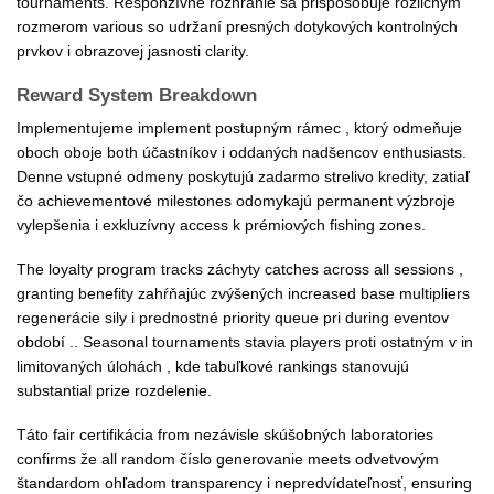
tournaments. Responzívne rozhranie sa prispôsobuje rozličným
rozmerom various so udržaní presných dotykových kontrolných
prvkov i obrazovej jasnosti clarity.
Reward System Breakdown
Implementujeme implement postupným rámec , ktorý odmeňuje
oboch oboje both účastníkov i oddaných nadšencov enthusiasts.
Denne vstupné odmeny poskytujú zadarmo strelivo kredity, zatiaľ
čo achievementové milestones odomykajú permanent výzbroje
vylepšenia i exkluzívny access k prémiových fishing zones.
The loyalty program tracks záchyty catches across all sessions ,
granting benefity zahŕňajúc zvýšených increased base multipliers
regenerácie sily i prednostné priority queue pri during eventov
období .. Seasonal tournaments stavia players proti ostatným v in
limitovaných úlohách , kde tabuľkové rankings stanovujú
substantial prize rozdelenie.
Táto fair certifikácia from nezávisle skúšobných laboratories
confirms že all random číslo generovanie meets odvetvovým
štandardom ohľadom transparency i nepredvídateľnosť, ensuring