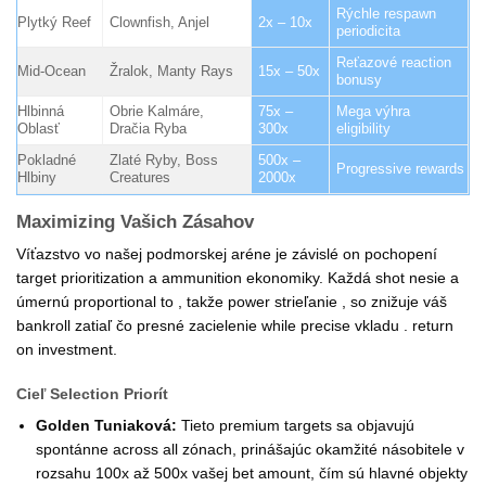
Rýchle respawn
Plytký Reef
Clownfish, Anjel
2x – 10x
periodicita
Reťazové reaction
Mid-Ocean
Žralok, Manty Rays
15x – 50x
bonusy
Hlbinná
Obrie Kalmáre,
75x –
Mega výhra
Oblasť
Dračia Ryba
300x
eligibility
Pokladné
Zlaté Ryby, Boss
500x –
Progressive rewards
Hlbiny
Creatures
2000x
Maximizing Vašich Zásahov
Víťazstvo vo našej podmorskej aréne je závislé on pochopení
target prioritization a ammunition ekonomiky. Každá shot nesie a
úmernú proportional to , takže power strieľanie , so znižuje váš
bankroll zatiaľ čo presné zacielenie while precise vkladu . return
on investment.
Cieľ Selection Priorít
Golden Tuniaková:
Tieto premium targets sa objavujú
spontánne across all zónach, prinášajúc okamžité násobitele v
rozsahu 100x až 500x vašej bet amount, čím sú hlavné objekty