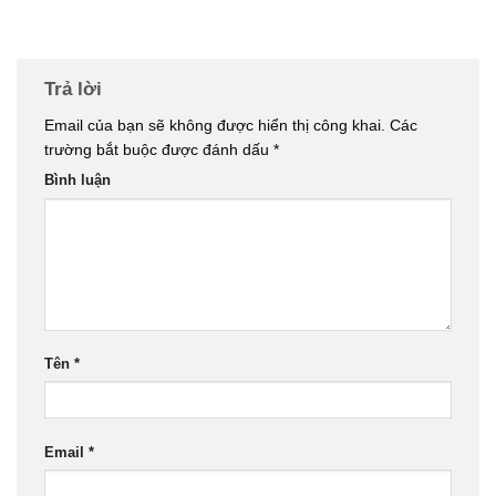
Trả lời
Email của bạn sẽ không được hiển thị công khai.
Các
trường bắt buộc được đánh dấu
*
Bình luận
Tên
*
Email
*