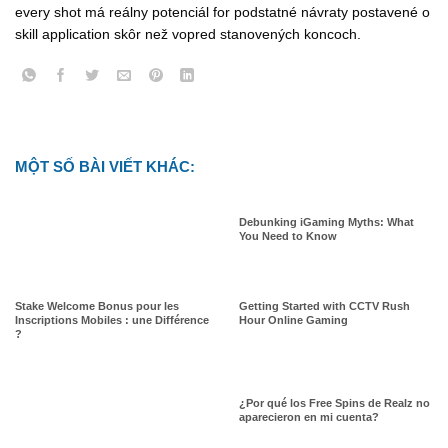
every shot má reálny potenciál for podstatné návraty postavené o
skill application skôr než vopred stanovených koncoch.
MỘT SỐ BÀI VIẾT KHÁC:
Debunking iGaming Myths: What
You Need to Know
Stake Welcome Bonus pour les
Getting Started with CCTV Rush
Inscriptions Mobiles : une Différence
Hour Online Gaming
?
¿Por qué los Free Spins de Realz no
aparecieron en mi cuenta?