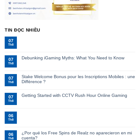
TIN ĐỌC NHIỀU
07
Th8
Debunking iGaming Myths: What You Need to Know
07
Th8
Stake Welcome Bonus pour les Inscriptions Mobiles : une
07
Différence ?
Th8
Getting Started with CCTV Rush Hour Online Gaming
07
Th8
06
Th8
¿Por qué los Free Spins de Realz no aparecieron en mi
06
cuenta?
Th8