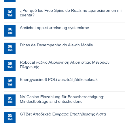
¿Por qué los Free Spins de Realz no aparecieron en mi
06
cuenta?
Th8
Arcticbet app-størrelse og systemkrav
06
Th8
Dicas de Desempenho do Alawin Mobile
06
Th8
Robocat καζίνο Αξιολόγηση Αξιοπιστίας Μεθόδων
05
Πληρωμής
Th8
Energycasino6 POLi ausztrál játékosoknak
05
Th8
NV Casino Einzahlung für Bonusberechtigung:
05
Mindestbeträge sind entscheidend
Th8
GTBet Αποδεκτά Έγγραφα Επαλήθευσης Λίστα
05
Th8