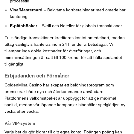
processtid
Visa/Mastercard
– Bekväma kortbetalningar med omedelbar
kontering
E-plånböcker
– Skrill och Neteller för globala transaktioner
Fullständiga transaktioner krediteras kontot omedelbart, medan
uttag vanligtvis hanteras inom 24 h under arbetsdagar. Vi
tillämpar inga dolda kostnader för överföringar, och
minimiinsättningen är satt till 100 kronor för att hålla spelandet
tillgängligt.
Erbjudanden och Förmåner
GoldenMina Casino har skapat ett belöningsprogram som
premiserar både nya och återkommande användare.
Plattformens välkomstpaket är uppbyggt för att ge maximal
speltid, medan vår löpande kampanjer bibehåller spelglädjen ny
vecka efter vecka.
Vår VIP-system
Varje bet du gör bidrar till ditt egna konto. Poängen poäng kan