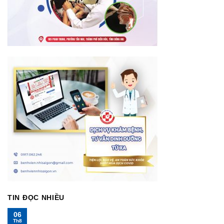
TIN ĐỌC NHIỀU
06
Th8