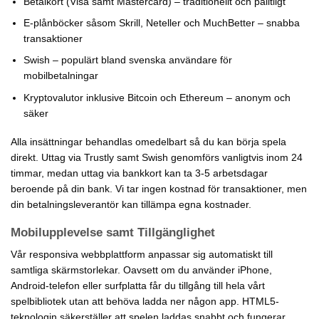
Betalkort (Visa samt Mastercard) – traditionellt och pålitligt
E-plånböcker såsom Skrill, Neteller och MuchBetter – snabba
transaktioner
Swish – populärt bland svenska användare för
mobilbetalningar
Kryptovalutor inklusive Bitcoin och Ethereum – anonym och
säker
Alla insättningar behandlas omedelbart så du kan börja spela
direkt. Uttag via Trustly samt Swish genomförs vanligtvis inom 24
timmar, medan uttag via bankkort kan ta 3-5 arbetsdagar
beroende på din bank. Vi tar ingen kostnad för transaktioner, men
din betalningsleverantör kan tillämpa egna kostnader.
Mobilupplevelse samt Tillgänglighet
Vår responsiva webbplattform anpassar sig automatiskt till
samtliga skärmstorlekar. Oavsett om du använder iPhone,
Android-telefon eller surfplatta får du tillgång till hela vårt
spelbibliotek utan att behöva ladda ner någon app. HTML5-
teknologin säkerställer att spelen laddas snabbt och fungerar