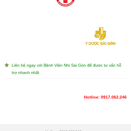
Liên hệ ngay với Bệnh Viện Nhi Sài Gòn để được tư vấn hỗ
trợ nhanh nhất
Hotline: 0917.062.246