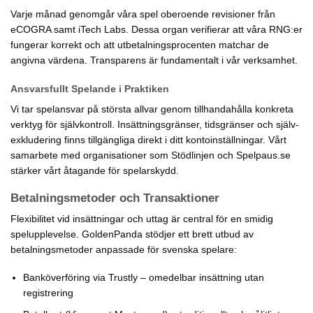
Varje månad genomgår våra spel oberoende revisioner från
eCOGRA samt iTech Labs. Dessa organ verifierar att våra RNG:er
fungerar korrekt och att utbetalningsprocenten matchar de
angivna värdena. Transparens är fundamentalt i vår verksamhet.
Ansvarsfullt Spelande i Praktiken
Vi tar spelansvar på största allvar genom tillhandahålla konkreta
verktyg för självkontroll. Insättningsgränser, tidsgränser och själv-
exkludering finns tillgängliga direkt i ditt kontoinställningar. Vårt
samarbete med organisationer som Stödlinjen och Spelpaus.se
stärker vårt åtagande för spelarskydd.
Betalningsmetoder och Transaktioner
Flexibilitet vid insättningar och uttag är central för en smidig
spelupplevelse. GoldenPanda stödjer ett brett utbud av
betalningsmetoder anpassade för svenska spelare:
Banköverföring via Trustly – omedelbar insättning utan
registrering