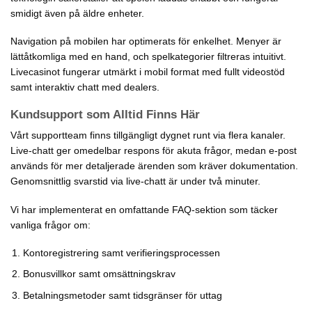
smidigt även på äldre enheter.
Navigation på mobilen har optimerats för enkelhet. Menyer är
lättåtkomliga med en hand, och spelkategorier filtreras intuitivt.
Livecasinot fungerar utmärkt i mobil format med fullt videostöd
samt interaktiv chatt med dealers.
Kundsupport som Alltid Finns Här
Vårt supportteam finns tillgängligt dygnet runt via flera kanaler.
Live-chatt ger omedelbar respons för akuta frågor, medan e-post
används för mer detaljerade ärenden som kräver dokumentation.
Genomsnittlig svarstid via live-chatt är under två minuter.
Vi har implementerat en omfattande FAQ-sektion som täcker
vanliga frågor om:
Kontoregistrering samt verifieringsprocessen
Bonusvillkor samt omsättningskrav
Betalningsmetoder samt tidsgränser för uttag