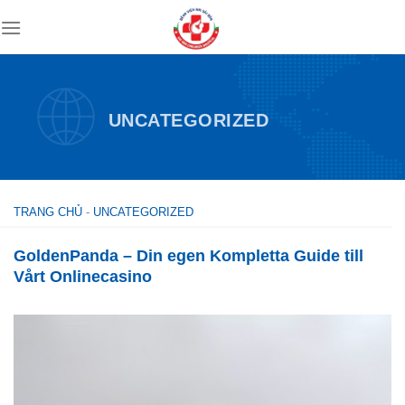
Skip
to
content
UNCATEGORIZED
TRANG CHỦ
-
UNCATEGORIZED
GoldenPanda – Din egen Kompletta Guide till
Vårt Onlinecasino