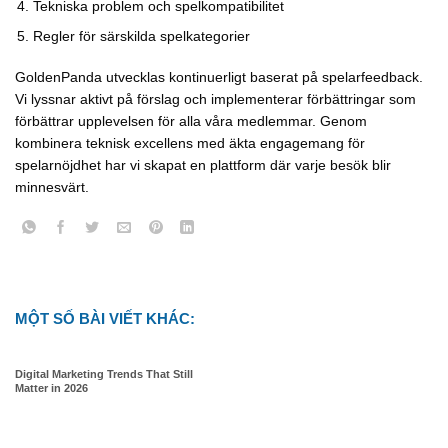
Tekniska problem och spelkompatibilitet
Regler för särskilda spelkategorier
GoldenPanda utvecklas kontinuerligt baserat på spelarfeedback.
Vi lyssnar aktivt på förslag och implementerar förbättringar som
förbättrar upplevelsen för alla våra medlemmar. Genom
kombinera teknisk excellens med äkta engagemang för
spelarnöjdhet har vi skapat en plattform där varje besök blir
minnesvärt.
MỘT SỐ BÀI VIẾT KHÁC:
Digital Marketing Trends That Still
Matter in 2026