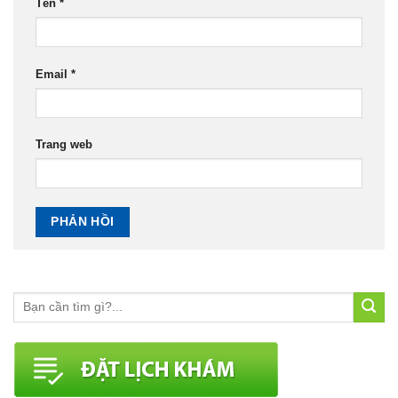
Tên
*
Email
*
Trang web