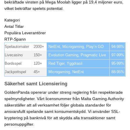
bekräftade vinsten på Mega Moolah ligger på 19,4 miljoner euro,
vilket bekräftar spelets potential.
Kategori
Antal Titlar
Populära Leverantörer
RTP-Spann
Spelautomater
2000+
NetEnt, Microgaming, Play’n GO
94-98%
Livecasino
150+
Evolution Gaming, Pragmatic Live
97-99%
Bordsspel
120+
Red Tiger, Yggdrasil
95-99%
Jackpottspel
45+
Microgaming, NetEnt
88-95%
Säkerhet samt Licensiering
GoldenPanda opererar under streng reglering från respekterade
spelmyndigheter. Vårt licensnummer från Malta Gaming Authority
säkerställer att all verksamhet följer globala standarder för
ansvarsfullt spelande samt konsumentskydd. Vi använder SSL-
kryptering på banknivå för att skydda alla transaktioner samt
personuppgifter.