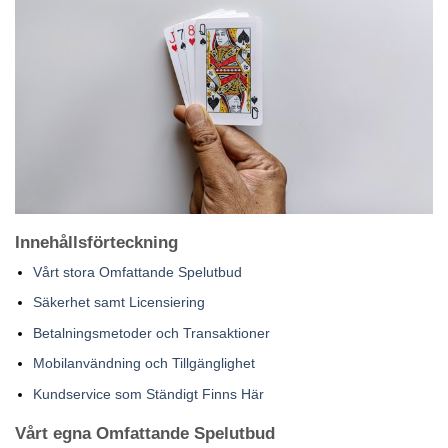
Innehållsförteckning
Vårt stora Omfattande Spelutbud
Säkerhet samt Licensiering
Betalningsmetoder och Transaktioner
Mobilanvändning och Tillgänglighet
Kundservice som Ständigt Finns Här
Vårt egna Omfattande Spelutbud