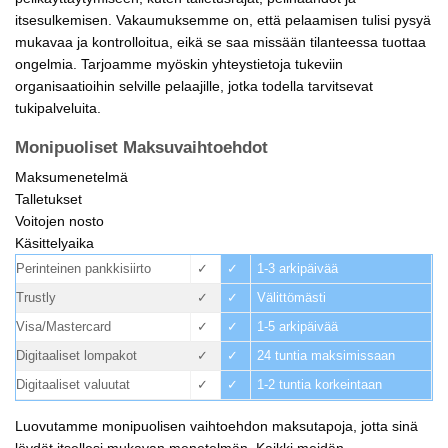
itsesulkemisen. Vakaumuksemme on, että pelaamisen tulisi pysyä
mukavaa ja kontrolloitua, eikä se saa missään tilanteessa tuottaa
ongelmia. Tarjoamme myöskin yhteystietoja tukeviin
organisaatioihin selville pelaajille, jotka todella tarvitsevat
tukipalveluita.
Monipuoliset Maksuvaihtoehdot
Maksumenetelmä
Talletukset
Voitojen nosto
Käsittelyaika
Perinteinen pankkisiirto
✓
✓
1-3 arkipäivää
Trustly
✓
✓
Välittömästi
Visa/Mastercard
✓
✓
1-5 arkipäivää
Digitaaliset lompakot
✓
✓
24 tuntia maksimissaan
Digitaaliset valuutat
✓
✓
1-2 tuntia korkeintaan
Luovutamme monipuolisen vaihtoehdon maksutapoja, jotta sinä