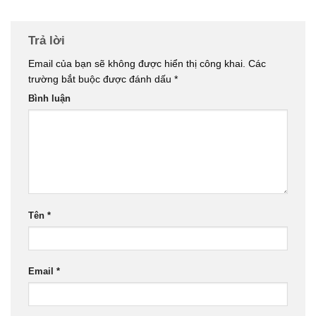
Trả lời
Email của bạn sẽ không được hiển thị công khai.
Các
trường bắt buộc được đánh dấu
*
Bình luận
Tên
*
Email
*