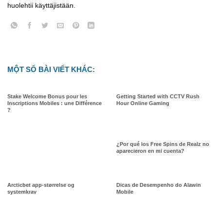
huolehtii käyttäjistään.
MỘT SỐ BÀI VIẾT KHÁC:
Stake Welcome Bonus pour les
Getting Started with CCTV Rush
Inscriptions Mobiles : une Différence
Hour Online Gaming
?
¿Por qué los Free Spins de Realz no
aparecieron en mi cuenta?
Arcticbet app-størrelse og
Dicas de Desempenho do Alawin
systemkrav
Mobile