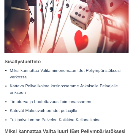
Sisällysluettelo
Miksi kannattaa Valita nimenomaan iBet Peliympäristöksesi
verkossa
Kattava Pelivalikoima kasinossamme Jokaiselle Pelaajalle
erikseen
Tietoturva ja Luotettavuus Toiminnassamme
Kätevät Maksuvaihtoehdot pelaajille
Tukipalvelumme Palvelee Kaikkina Kellonaikoina
Miksi kannattaa Valita juuri iBet Peliympäristöksesi