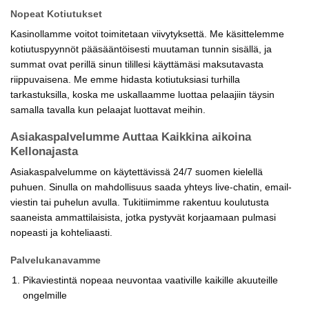
Nopeat Kotiutukset
Kasinollamme voitot toimitetaan viivytyksettä. Me käsittelemme
kotiutuspyynnöt pääsääntöisesti muutaman tunnin sisällä, ja
summat ovat perillä sinun tilillesi käyttämäsi maksutavasta
riippuvaisena. Me emme hidasta kotiutuksiasi turhilla
tarkastuksilla, koska me uskallaamme luottaa pelaajiin täysin
samalla tavalla kun pelaajat luottavat meihin.
Asiakaspalvelumme Auttaa Kaikkina aikoina
Kellonajasta
Asiakaspalvelumme on käytettävissä 24/7 suomen kielellä
puhuen. Sinulla on mahdollisuus saada yhteys live-chatin, email-
viestin tai puhelun avulla. Tukitiimimme rakentuu koulutusta
saaneista ammattilaisista, jotka pystyvät korjaamaan pulmasi
nopeasti ja kohteliaasti.
Palvelukanavamme
Pikaviestintä nopeaa neuvontaa vaativille kaikille akuuteille
ongelmille