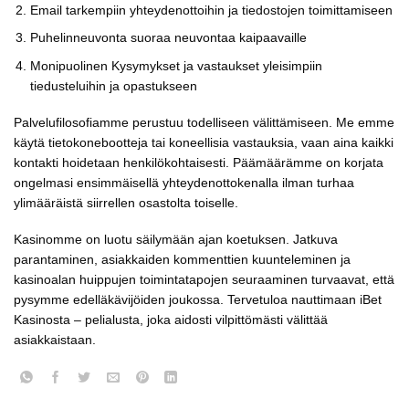
Email tarkempiin yhteydenottoihin ja tiedostojen toimittamiseen
Puhelinneuvonta suoraa neuvontaa kaipaavaille
Monipuolinen Kysymykset ja vastaukset yleisimpiin
tiedusteluihin ja opastukseen
Palvelufilosofiamme perustuu todelliseen välittämiseen. Me emme
käytä tietokonebootteja tai koneellisia vastauksia, vaan aina kaikki
kontakti hoidetaan henkilökohtaisesti. Päämäärämme on korjata
ongelmasi ensimmäisellä yhteydenottokenalla ilman turhaa
ylimääräistä siirrellen osastolta toiselle.
Kasinomme on luotu säilymään ajan koetuksen. Jatkuva
parantaminen, asiakkaiden kommenttien kuunteleminen ja
kasinoalan huippujen toimintatapojen seuraaminen turvaavat, että
pysymme edelläkävijöiden joukossa. Tervetuloa nauttimaan iBet
Kasinosta – pelialusta, joka aidosti vilpittömästi välittää
asiakkaistaan.