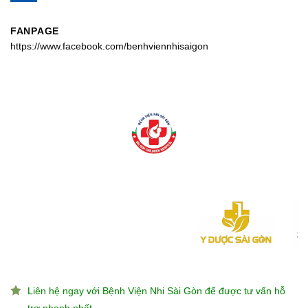
FANPAGE
https://www.facebook.com/benhviennhisaigon
Liên hệ ngay với Bệnh Viện Nhi Sài Gòn để được tư vấn hỗ