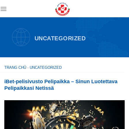
Skip
to
content
UNCATEGORIZED
TRANG CHỦ
-
UNCATEGORIZED
iBet-pelisivusto Pelipaikka – Sinun Luotettava
Pelipaikkasi Netissä