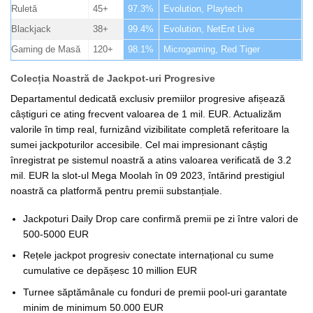
Ruletă
45+
97.3%
Evolution, Playtech
Blackjack
38+
99.4%
Evolution, NetEnt Live
Gaming de Masă
120+
98.1%
Microgaming, Red Tiger
Colecția Noastră de Jackpot-uri Progresive
Departamentul dedicată exclusiv premiilor progresive afișează
câștiguri ce ating frecvent valoarea de 1 mil. EUR. Actualizăm
valorile în timp real, furnizând vizibilitate completă referitoare la
sumei jackpoturilor accesibile. Cel mai impresionant câștig
înregistrat pe sistemul noastră a atins valoarea verificată de 3.2
mil. EUR la slot-ul Mega Moolah în 09 2023, întărind prestigiul
noastră ca platformă pentru premii substanțiale.
Jackpoturi Daily Drop care confirmă premii pe zi între valori de
500-5000 EUR
Rețele jackpot progresiv conectate internațional cu sume
cumulative ce depășesc 10 million EUR
Turnee săptămânale cu fonduri de premii pool-uri garantate
minim de minimum 50.000 EUR