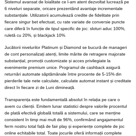
Sistemul avansat de loialitate ce l-am atent dezvoltat lucrează pe
6 niveluri separate, oricare prezentând avantaje incrementale
substanțiale. Utilizatorii acumulează credite de fidelitate prin
fiecare singur bet efectuat, cu rate variate de conversie puncte
care diferă în funcție de tipul specific de joc: sloturi aduc 100%,
ruletă cu 20%, și blackjack 10%.
Jucătorii nivelurilor Platinum și Diamond se bucură de manageri
de cont personalizați atenți, limite mărite de retragere majorate
substanțial, promoții customizate și acces privilegiate la
evenimente premium unice. Programul de cashback asigură
returnări automate săptămânale între procente de 5-15% din
pierderile tale nete calculate, calculate automat instant și creditate
direct în fiecare zi de Luni dimineață.
Transparența este fundamentală absolut în relația pe care o
avem cu clienții. Emitem lunar statistici despre valorile procentul
de plată efectivă globală totală a sistemului, care se menține
consistent în timp mai mult de 96%, confirmând angajamentul
ferm nostru total față de fair play și experiențe complete de joc
online echitabile total. Toate jocurile oferă informații complete