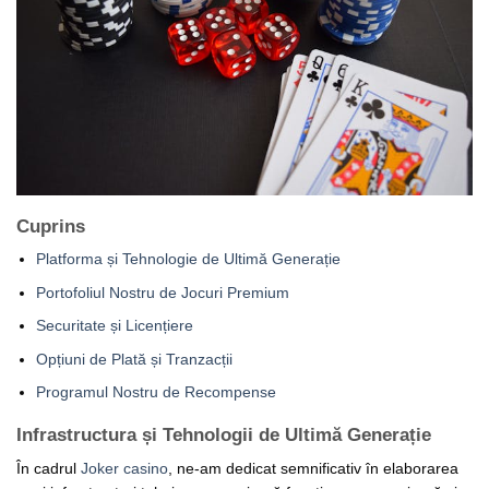
Cuprins
Platforma și Tehnologie de Ultimă Generație
Portofoliul Nostru de Jocuri Premium
Securitate și Licențiere
Opțiuni de Plată și Tranzacții
Programul Nostru de Recompense
Infrastructura și Tehnologii de Ultimă Generație
În cadrul
Joker casino
, ne-am dedicat semnificativ în elaborarea