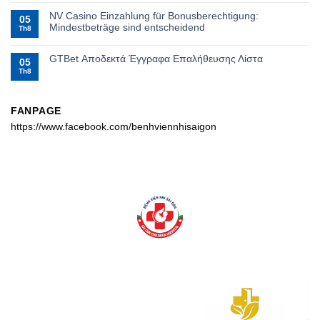
NV Casino Einzahlung für Bonusberechtigung:
05
Mindestbeträge sind entscheidend
Th8
GTBet Αποδεκτά Έγγραφα Επαλήθευσης Λίστα
05
Th8
FANPAGE
https://www.facebook.com/benhviennhisaigon