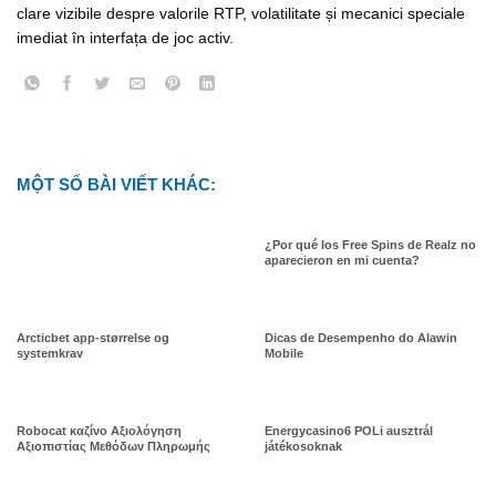
clare vizibile despre valorile RTP, volatilitate și mecanici speciale
imediat în interfața de joc activ.
MỘT SỐ BÀI VIẾT KHÁC:
¿Por qué los Free Spins de Realz no
aparecieron en mi cuenta?
Arcticbet app-størrelse og
Dicas de Desempenho do Alawin
systemkrav
Mobile
Robocat καζίνο Αξιολόγηση
Energycasino6 POLi ausztrál
Αξιοπιστίας Μεθόδων Πληρωμής
játékosoknak