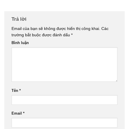
Trả lời
Email của bạn sẽ không được hiển thị công khai.
Các
trường bắt buộc được đánh dấu
*
Bình luận
Tên
*
Email
*