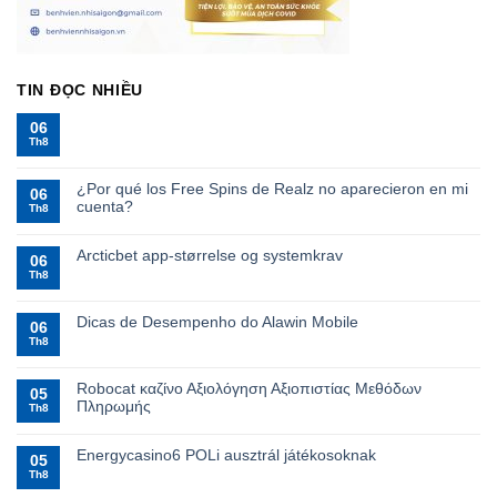
TIN ĐỌC NHIỀU
06
Th8
¿Por qué los Free Spins de Realz no aparecieron en mi
06
cuenta?
Th8
Arcticbet app-størrelse og systemkrav
06
Th8
Dicas de Desempenho do Alawin Mobile
06
Th8
Robocat καζίνο Αξιολόγηση Αξιοπιστίας Μεθόδων
05
Πληρωμής
Th8
Energycasino6 POLi ausztrál játékosoknak
05
Th8