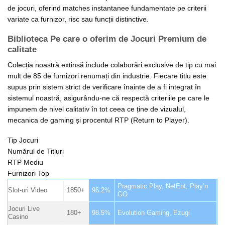
de jocuri, oferind matches instantanee fundamentate pe criterii
variate ca furnizor, risc sau funcții distinctive.
Biblioteca Pe care o oferim de Jocuri Premium de
calitate
Colecția noastră extinsă include colaborări exclusive de tip cu mai
mult de 85 de furnizori renumați din industrie. Fiecare titlu este
supus prin sistem strict de verificare înainte de a fi integrat în
sistemul noastră, asigurându-ne că respectă criteriile pe care le
impunem de nivel calitativ în tot ceea ce ține de vizualul,
mecanica de gaming și procentul RTP (Return to Player).
Tip Jocuri
Numărul de Titluri
RTP Mediu
Furnizori Top
Pragmatic Play, NetEnt, Play’n
Slot-uri Video
1850+
96.2%
GO
Jocuri Live
180+
98.5%
Evolution Gaming, Ezugi
Casino