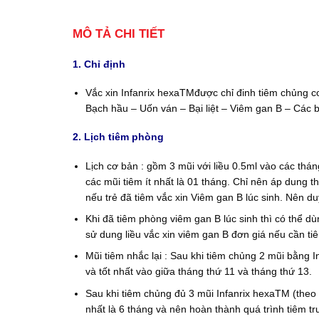
MÔ TẢ CHI TIẾT
1. Chỉ định
Vắc xin Infanrix hexaTMđược chỉ đinh tiêm chủng c
Bạch hầu – Uốn ván – Bại liệt – Viêm gan B – Các 
2. Lịch tiêm phòng
Lịch cơ bản : gồm 3 mũi với liều 0.5ml vào các thán
các mũi tiêm ít nhất là 01 tháng. Chỉ nên áp dung t
nếu trẻ đã tiêm vắc xin Viêm gan B lúc sinh. Nên 
Khi đã tiêm phòng viêm gan B lúc sinh thì có thể dù
sử dung liều vắc xin viêm gan B đơn giá nếu cần tiê
Mũi tiêm nhắc lại : Sau khi tiêm chủng 2 mũi bằng I
và tốt nhất vào giữa tháng thứ 11 và tháng thứ 13.
Sau khi tiêm chủng đủ 3 mũi Infanrix hexaTM (theo l
nhất là 6 tháng và nên hoàn thành quá trình tiêm tr