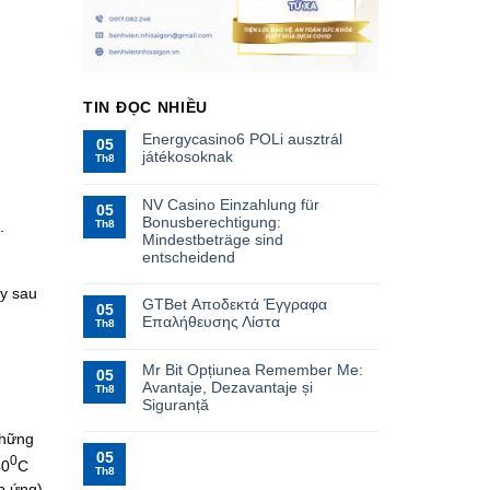
TIN ĐỌC NHIỀU
Energycasino6 POLi ausztrál
05
játékosoknak
Th8
NV Casino Einzahlung für
05
Bonusberechtigung:
Th8
.
Mindestbeträge sind
entscheidend
ày sau
GTBet Αποδεκτά Έγγραφα
05
Επαλήθευσης Λίστα
Th8
Mr Bit Opțiunea Remember Me:
05
Avantaje, Dezavantaje și
Th8
Siguranță
những
05
0
40
C
Th8
p ứng)