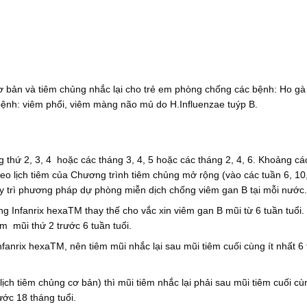
ơ bản và tiêm chủng nhắc lại cho trẻ em phòng chống các bệnh: Ho gà
bệnh: viêm phổi, viêm màng não mủ do H.Influenzae tuýp B.
g thứ 2, 3, 4 hoặc các tháng 3, 4, 5 hoặc các tháng 2, 4, 6. Khoảng cá
heo lịch tiêm của Chương trình tiêm chủng mở rộng (vào các tuần 6, 10
duy trì phương pháp dự phòng miễn dịch chống viêm gan B tại mỗi nước
ng Infanrix hexaTM thay thế cho vắc xin viêm gan B mũi từ 6 tuần tuổi
m mũi thứ 2 trước 6 tuần tuổi.
nfanrix hexaTM, nên tiêm mũi nhắc lại sau mũi tiêm cuối cùng ít nhất 6
ịch tiêm chủng cơ bản) thì mũi tiêm nhắc lại phải sau mũi tiêm cuối cùn
ước 18 tháng tuổi.