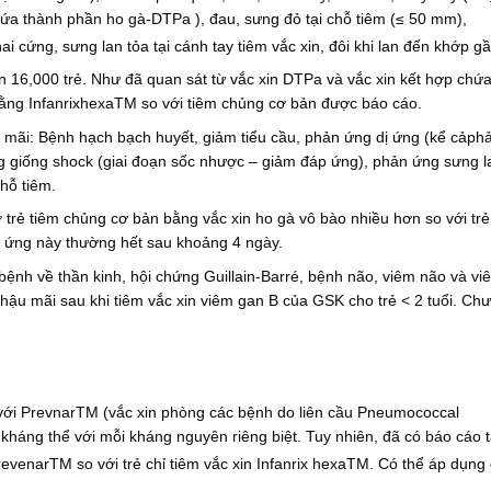
ứa thành phần ho gà-DTPa ), đau, sưng đỏ tại chỗ tiêm (≤ 50 mm),
ai cứng, sưng lan tỏa tại cánh tay tiêm vắc xin, đôi khi lan đến khớp gầ
hơn 16,000 trẻ. Như đã quan sát từ vắc xin DTPa và vắc xin kết hợp chứ
 bằng InfanrixhexaTM so với tiêm chủng cơ bản được báo cáo.
 mãi: Bệnh hạch bạch huyết, giảm tiểu cầu, phản ứng dị ứng (kể cảph
g giống shock (giai đoạn sốc nhược – giảm đáp ứng), phản ứng sưng l
chỗ tiêm.
trẻ tiêm chủng cơ bản bằng vắc xin ho gà vô bào nhiều hơn so với trẻ
n ứng này thường hết sau khoảng 4 ngày.
bệnh về thần kinh, hội chứng Guillain-Barré, bệnh não, viêm não và vi
hậu mãi sau khi tiêm vắc xin viêm gan B của GSK cho trẻ < 2 tuổi. Chư
 với PrevnarTM (vắc xin phòng các bệnh do liên cầu Pneumococcal
háng thể với mỗi kháng nguyên riêng biệt. Tuy nhiên, đã có báo cáo t
evenarTM so với trẻ chỉ tiêm vắc xin Infanrix hexaTM. Có thể áp dụng đ