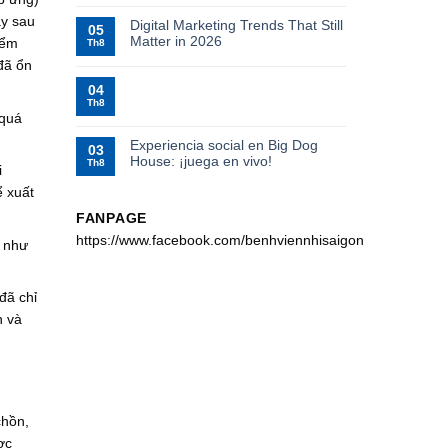
ày sau
Digital Marketing Trends That Still
05
Matter in 2026
iểm
Th8
đã ổn
04
Th8
 quá
Experiencia social en Big Dog
03
House: ¡juega en vivo!
Th8
i
ể xuất
FANPAGE
https://www.facebook.com/benhviennhisaigon
h như
đã chỉ
n và
chồn,
ợc