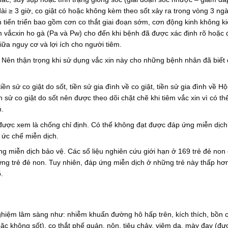
dài ≥ 3 giờ, co giật có hoặc không kèm theo sốt xảy ra trong vòng 3 ng
nh tiến triển bao gồm cơn co thắt giai đoạn sớm, cơn động kinh không k
êm vắcxin ho gà (Pa và Pw) cho đến khi bệnh đã được xác định rõ hoặc 
iữa nguy cơ và lợi ích cho người tiêm.
. Nên thận trọng khi sử dụng vắc xin này cho những bệnh nhân đã biết
n sử co giật do sốt, tiền sử gia đình về co giật, tiền sử gia đình về Hộ
 sử co giật do sốt nên được theo dõi chặt chẽ khi tiêm vắc xin vì có th
m.
 được xem là chống chỉ định. Có thể không đạt được đáp ứng miễn dịc
ức chế miễn dịch.
ng miễn dịch bảo vệ. Các số liệu nghiên cứu giới hạn ở 169 trẻ đẻ non 
ững trẻ đẻ non. Tuy nhiên, đáp ứng miễn dịch ở những trẻ này thấp hơ
.
ghiệm lâm sàng như: nhiễm khuẩn đường hô hấp trên, kích thích, bồn 
oặc không sốt), co thắt phế quản, nôn, tiêu chảy, viêm da, mày đay (đư