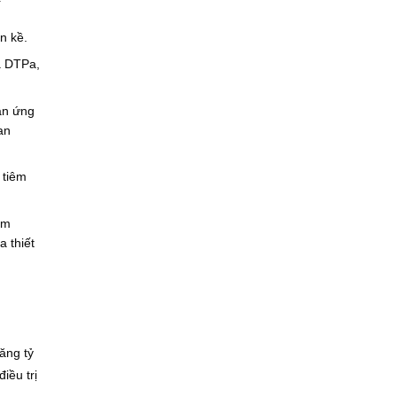
n kề.
a DTPa,
ản ứng
an
 tiêm
êm
a thiết
ăng tỷ
iều trị