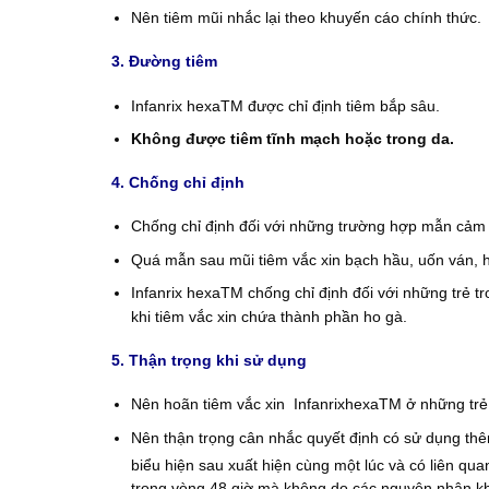
Nên tiêm mũi nhắc lại theo khuyến cáo chính thức.
3. Đường tiêm
Infanrix hexaTM được chỉ định tiêm bắp sâu.
Không được tiêm tĩnh mạch hoặc trong da.
4. Chống chỉ định
Chống chỉ định đối với những trường hợp mẫn cảm v
Quá mẫn sau mũi tiêm vắc xin bạch hầu, uốn ván, ho
Infanrix hexaTM chống chỉ định đối với những trẻ 
khi tiêm vắc xin chứa thành phần ho gà.
5. Thận trọng khi sử dụng
Nên hoãn tiêm vắc xin InfanrixhexaTM ở những trẻ 
Nên thận trọng cân nhắc quyết định có sử dụng th
biểu hiện sau xuất hiện cùng một lúc và có liên qu
trong vòng 48 giờ mà không do các nguyên nhân khá