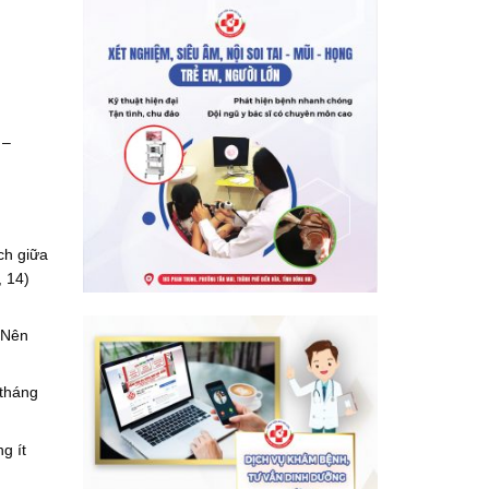
 –
ch giữa
, 14)
.
. Nên
 tháng
g ít