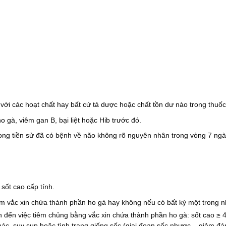
ới các hoạt chất hay bất cứ tá dược hoặc chất tồn dư nào trong thuốc
 gà, viêm gan B, bại liệt hoặc Hib trước đó.
trong tiền sử đã có bệnh về não không rõ nguyên nhân trong vòng 7 ng
sốt cao cấp tính.
êm vắc xin chứa thành phần ho gà hay không nếu có bất kỳ một trong 
an đến việc tiêm chủng bằng vắc xin chứa thành phần ho gà: sốt cao ≥ 
c, suy sụp hoặc tình trạng giống sốc (giai đoạn sốc nhược – giảm đá