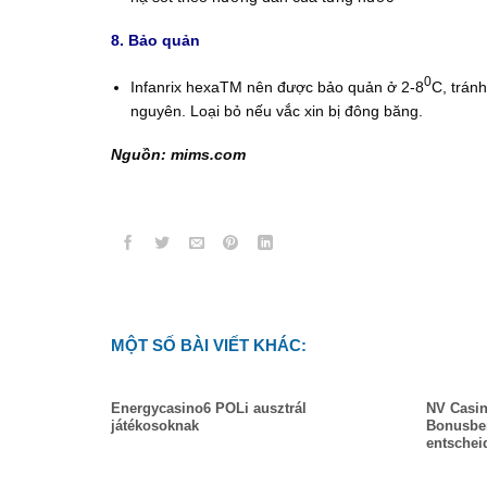
8. Bảo quản
0
Infanrix hexaTM nên được bảo quản ở 2-8
C, trán
nguyên. Loại bỏ nếu vắc xin bị đông băng.
Nguồn: mims.com
MỘT SỐ BÀI VIẾT KHÁC:
Energycasino6 POLi ausztrál
NV Casin
játékosoknak
Bonusber
entschei