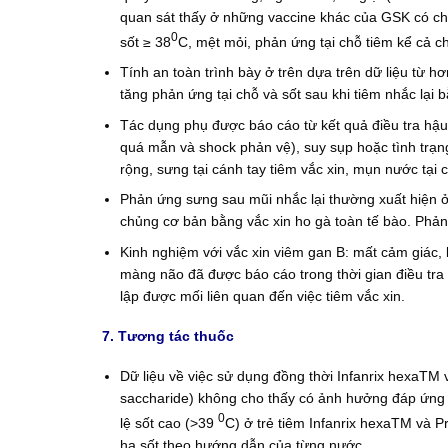
quan sát thấy ở những vaccine khác của GSK có ch
0
sốt ≥ 38
C, mệt mỏi, phản ứng tại chỗ tiêm kể cả ch
Tính an toàn trình bày ở trên dựa trên dữ liệu từ 
tăng phản ứng tại chỗ và sốt sau khi tiêm nhắc lại
Tác dụng phụ được báo cáo từ kết quả điều tra hậu
quá mẫn và shock phản vệ), suy sụp hoặc tình trạn
rộng, sưng tại cánh tay tiêm vắc xin, mụn nước tại 
Phản ứng sưng sau mũi nhắc lại thường xuất hiện ở 
chủng cơ bản bằng vắc xin ho gà toàn tế bào. Phả
Kinh nghiệm với vắc xin viêm gan B: mất cảm giác, 
màng não đã được báo cáo trong thời gian điều tra 
lập được mối liên quan đến việc tiêm vắc xin.
7. Tương tác thuốc
Dữ liệu về việc sử dụng đồng thời Infanrix hexaTM
saccharide) không cho thấy có ảnh hưởng đáp ứng k
0
lệ sốt cao (>39
C) ở trẻ tiêm Infanrix hexaTM và Pr
hạ sốt theo hướng dẫn của từng nước