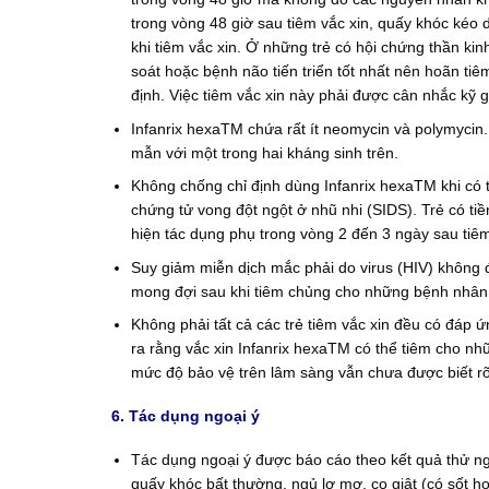
trong vòng 48 giờ sau tiêm vắc xin, quấy khóc kéo 
khi tiêm vắc xin. Ở những trẻ có hội chứng thần ki
soát hoặc bệnh não tiến triển tốt nhất nên hoãn ti
định. Việc tiêm vắc xin này phải được cân nhắc kỹ g
Infanrix hexaTM chứa rất ít neomycin và polymycin
mẫn với một trong hai kháng sinh trên.
Không chống chỉ định dùng Infanrix hexaTM khi có tiề
chứng tử vong đột ngột ở nhũ nhi (SIDS). Trẻ có tiền
hiện tác dụng phụ trong vòng 2 đến 3 ngày sau tiê
Suy giảm miễn dịch mắc phải do virus (HIV) không
mong đợi sau khi tiêm chủng cho những bệnh nhân 
Không phải tất cả các trẻ tiêm vắc xin đều có đáp ứ
ra rằng vắc xin Infanrix hexaTM có thể tiêm cho nh
mức độ bảo vệ trên lâm sàng vẫn chưa được biết rõ
6. Tác dụng ngoại ý
Tác dụng ngoại ý được báo cáo theo kết quả thử n
quấy khóc bất thường, ngủ lơ mơ, co giật (có sốt h