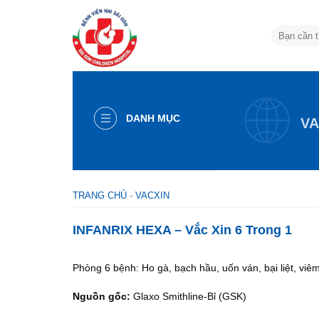
Skip
to
content
DANH MỤC
VA
TRANG CHỦ
-
VACXIN
INFANRIX HEXA – Vắc Xin 6 Trong 1
Phòng 6 bệnh: Ho gà, bạch hầu, uốn ván, bại liệt, vi
Nguồn gốc:
Glaxo Smithline-Bỉ (GSK)