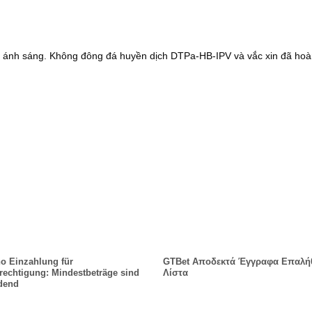
h ánh sáng. Không đông đá huyền dịch DTPa-HB-IPV và vắc xin đã ho
o Einzahlung für
GTBet Αποδεκτά Έγγραφα Επαλή
echtigung: Mindestbeträge sind
Λίστα
dend