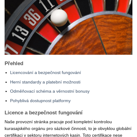
Přehled
Licencování a bezpečnost fungování
Herní standardy a platební možnosti
Odměňovací schéma a věrnostní bonusy
Pohyblivá dostupnost platformy
Licence a bezpečnost fungování
Naše provozní stránka pracuje pod kompletní kontrolou
kurasajského orgánu pro sázkové činnosti, to je obvyklou globální
certifikaci v sektoru internetových kasin. Toto certifikace nese