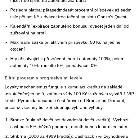
třicet free spinů na automatu Starburst
Poslední platba: pětasedmdesátiprocentní příspěvek až sedm
tisíc pět set Kč + dvacet free točení na slotu Gonzo’s Quest
Kalendářní expirace zapnutého bonusu: dvacet jeden dní od
zúčtování na profil
Maximální sázka při aktivním příspěvku: 50 Kč na jediné
otočení
Hry přispívající k převrácení: herní automaty 100%, poker
automaty 10%, roulette 5%, jednadvacet 0%
Elitní program s progresivními levely
Loyalty mechanismus funguje s kumulací kreditů na základě
uskutečněných betů, zatímco vždy 100 Kč vložených vytváří 1 VIP
kredit. Pyramida obsahuje šest úrovní od Bronze po Diamant,
přičemž všechny tier zpřístupňuje vybrané výhody:
Bronze (nula až devět set devadesát devět kreditů): Výchozí
cashback 5%, běžná podpora, month bonus k narozeninám
Stříbrná (1000 až 4999 kreditů): Cashback 7%, zvýhodněná