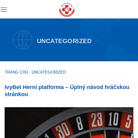
Skip
to
content
UNCATEGORIZED
TRANG CHỦ
-
UNCATEGORIZED
IvyBet Herní platforma – Úplný návod hráčskou
stránkou