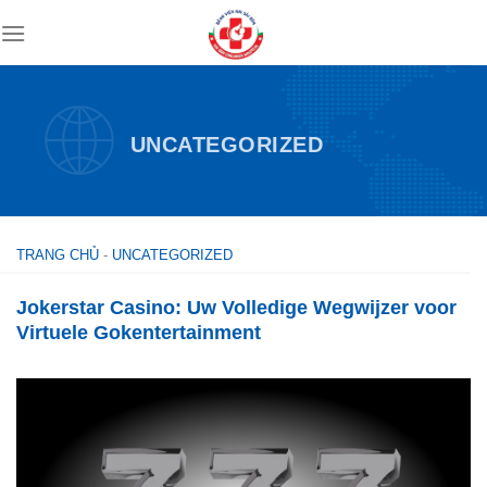
Skip
to
content
UNCATEGORIZED
TRANG CHỦ
-
UNCATEGORIZED
Jokerstar Casino: Uw Volledige Wegwijzer voor
Virtuele Gokentertainment