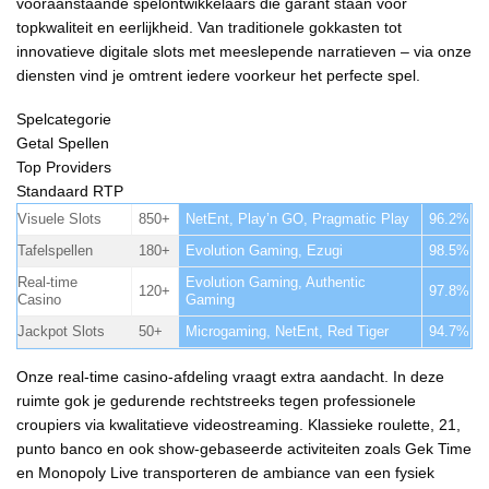
vooraanstaande spelontwikkelaars die garant staan voor
topkwaliteit en eerlijkheid. Van traditionele gokkasten tot
innovatieve digitale slots met meeslepende narratieven – via onze
diensten vind je omtrent iedere voorkeur het perfecte spel.
Spelcategorie
Getal Spellen
Top Providers
Standaard RTP
Visuele Slots
850+
NetEnt, Play’n GO, Pragmatic Play
96.2%
Tafelspellen
180+
Evolution Gaming, Ezugi
98.5%
Real-time
Evolution Gaming, Authentic
120+
97.8%
Casino
Gaming
Jackpot Slots
50+
Microgaming, NetEnt, Red Tiger
94.7%
Onze real-time casino-afdeling vraagt extra aandacht. In deze
ruimte gok je gedurende rechtstreeks tegen professionele
croupiers via kwalitatieve videostreaming. Klassieke roulette, 21,
punto banco en ook show-gebaseerde activiteiten zoals Gek Time
en Monopoly Live transporteren de ambiance van een fysiek