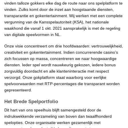
vinden talloze gokkers elke dag de route naar ons spelplatform te
vinden. Zulks komt door de inzet aan hoogstaande diensten,
transparantie en gokentertainment. Wij werken met een complete
vergunning van de Kansspelautoriteit (KSA), het nationale
waakhond die vanaf 1 okt. 2021 aansprakelijk is met de regeling
van digitale speelvormen in NL.
Onze visie concentreert om drie hoofdwaarden: vertrouwelijkheid,
creativiteit en gokentertainment. Indien concurrerende casino’s
zich focussen op massa, concentreren we naar hoogwaardige
diensten. Ieder spel wordt nauwkeurig gekozen, iedere bonus
zorgvuldig doordacht en alle klanteninteractie met respect
verzorgd. Onze gokplatform staat waarborg voor eerlijke
spelvoorwaarden met RTP-percentages die transparant worden
gepresenteerd.
Het Brede Spelportfolio
Dit hart van ons speelhuis blijft samengesteld door de
indrukwekkende verzameling van boven dan twaalfhonderd
spelopties. Onze organisatie werken gezamenlijk met