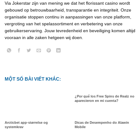
Via Jokerstar zijn van mening we dat het florissant casino wordt
gebouwd op betrouwbaarheid, transparantie en integriteit. Onze
organisatie stoppen continu in aanpassingen van onze platform,
vergroting van het spelassortiment en verbetering van onze
gebruikerservaring. Jouw tevredenheid en beveiliging komen altijd
vooraan in alle zaken hetgeen wij doen.
MỘT SỐ BÀI VIẾT KHÁC:
¿Por qué los Free Spins de Realz no
aparecieron en mi cuenta?
Arcticbet app-størrelse og
Dicas de Desempenho do Alawin
systemkrav
Mobile