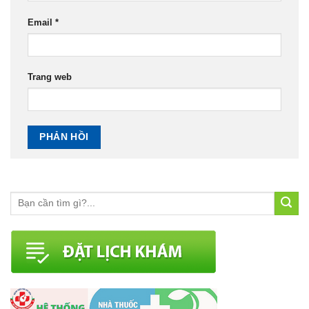
Email
*
Trang web