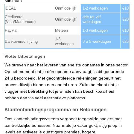
Minimum
iDEAL
Onmiddellijk
1-2 werkdagen
€10
Creditcard
drie tot vijf
Onmiddellijk
€20
(Visa/Mastercard)
werkdagen
PayPal
Meteen
1-3 werkdagen
€10
1-3
Bankoverschrijving
3 à 5 werkdagen
€25
werkdagen
Vlotte Uitbetalingen
We streven naar het leveren van snelste opnames in onze sector.
Op het moment dat je één opname aanvraagt, is dit gedurende
24 u beoordeeld. Met gecontroleerde rekeningen gebeurt het
proces dikwijls binnen een aantal uren. Zulks betekent dat je
vlugger met betrekking tot je winsten kan beschikbaarheid
hebben dan via veel alternatieve platforms.
Klantenbindingsprogramma en Beloningen
Ons klantenbindingssysteem vergoedt toegewijde spelers met
aantrekkelijke bonussen. Naarmate je vaker gokt, stijg je op in
levels en activeer je gunstigere premies, hogere