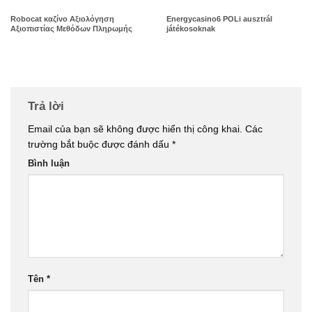
Robocat καζίνο Αξιολόγηση
Energycasino6 POLi ausztrál
Αξιοπιστίας Μεθόδων Πληρωμής
játékosoknak
Trả lời
Email của bạn sẽ không được hiển thị công khai.
Các
trường bắt buộc được đánh dấu
*
Bình luận
Tên
*