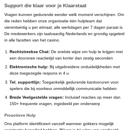
Support die klaar voor je Klaarstaat
Vragen kunnen gedurende eender welk moment verschijnen. Om
die reden hebben onze organisatie één hulpteam dat
vierentwintig u per etmaal, alle werkdagen per 7 dagen paraat is.
De medewerkers zijn taalvaardig Nederlands en grondig opgeleid
in alle facetten van het casino.
Rechtstreekse Chat:
De snelste wijze om hulp te krijgen met
een doorsnee reactietijd van korter dan zestig seconden
Elektronische hulp:
Bij uitgebreidere onduidelijkheden met
deze toegezegde respons in 4 u
Tel. supportlijn:
Toegankelijk gedurende kantooruren voor
spelers die bij voorkeur onmiddellijk communicatie hebben
Brede Veelgestelde vragen:
Inclusief reacties op meer dan
150+ frequente vragen, ingedeeld per onderwerp
Proactieve Hulp
Ons platform identificeert vanzelf wanneer gokkers mogelijk