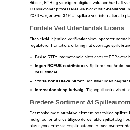
Bitcoin, ETH og yderligere digitale valutaer har haft vu
Transaktioner processeres via blockchain-netværket, h
2023 vælger over 34% af spillere ved internationale pl
Fordele Ved Udenlandsk Licens
Sites ekskl. hjemlige verifikationskrav opererer normal
regulatorer har årtiers erfaring i at overvåge spillebr
Bedre RTP:
Internationale sites giver tit RTP-væ
Ingen ROFUS-restriktioner:
Spillere undgår det na
beslutninger
Større bonusfleksibilitet:
Bonusser uden begrænsnin
Internationalt spiludvalg:
Tilgang til tusindvis af
Bredere Sortiment Af Spilleautom
Det måske mest attraktive element hos talrige spillere
mulighed for at sites tilbyde deres fulde spilkatalog h
plus nymoderne videospilleautomater med avancerede 