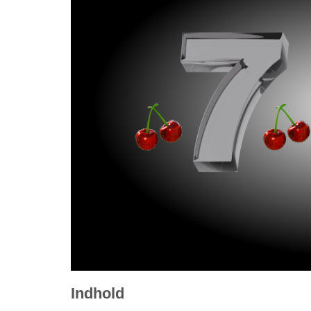
Indhold