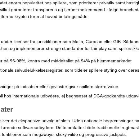
ndet enorm popularitet hos spillere, som prioriterer privatliv samt hasti
vilket garanterer transparens og fjerner mellemmænd. Ifølge brancheda
atforme krypto i form af hoved betalingsmåde.
t under licenser fra jurisdiktioner som Malta, Curacao eller GIB. Sådann
anchen og implementerer strenge standarder for fair play samt spillersikk
rdier på 96-98%, kontra med middeltallet på 94% på hjemmemarkedet
tionale selvudelukkelsesregister, som tildeler spillere styring over dere
ger på indsatser eller gevinster giver spillere større value
 spil hos internationale udbydere, ej begrænset af DGA-godkendte udgav
ater
 bliver det ekspansive udvalg af slots. Uden nationale begrænsninger ha
os førende softwareudbydere. Dette omfatter både traditionelle frugtmas
funktioner som megaways, sticky wilde og progressive jackpots.