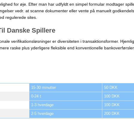
ghed for øje. Efter man har udfyldt en simpel formular modtager spill
gelser vedr. at scanne dokumenter eller vente på manuelt godkendels
ed regulerede sites.
il Danske Spillere
nale verifikationsløsninger er diversiteten i transaktionsformer. Hjemli
er mere raske plus yderligere fleksible end konventionelle bankoverførsler
15-30 minutter
50 DKK
0-24 t
100 DKK
1-3 hverdage
100 DKK
2-5 hverdage
200 DKK