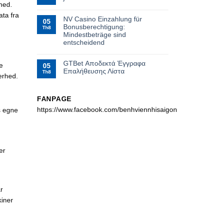
ghed.
ta fra
NV Casino Einzahlung für
05
Bonusberechtigung:
Th8
Mindestbeträge sind
entscheidend
GTBet Αποδεκτά Έγγραφα
e
05
Επαλήθευσης Λίστα
Th8
erhed.
FANPAGE
https://www.facebook.com/benhviennhisaigon
s egne
er
r
kiner