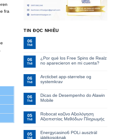
eren
e fra
TIN ĐỌC NHIỀU
06
ge
Th8
.
¿Por qué los Free Spins de Realz
06
no aparecieron en mi cuenta?
Th8
Arcticbet app-størrelse og
06
systemkrav
Th8
Dicas de Desempenho do Alawin
06
Mobile
Th8
Robocat καζίνο Αξιολόγηση
05
Αξιοπιστίας Μεθόδων Πληρωμής
Th8
Energycasino6 POLi ausztrál
05
játékosoknak
Th8