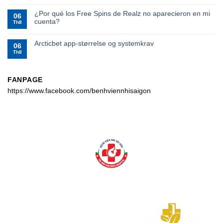
¿Por qué los Free Spins de Realz no aparecieron en mi
06
cuenta?
Th8
Arcticbet app-størrelse og systemkrav
06
Th8
FANPAGE
https://www.facebook.com/benhviennhisaigon