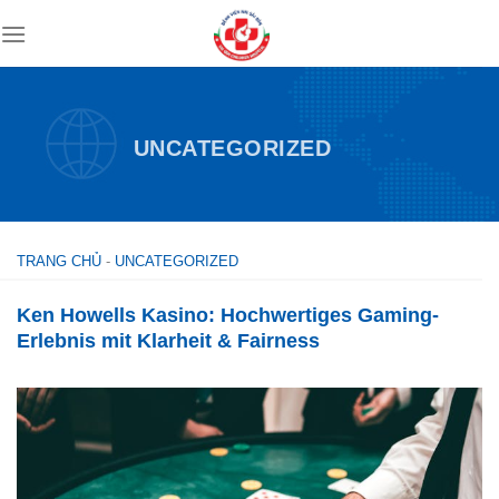
Skip
to
content
UNCATEGORIZED
TRANG CHỦ
-
UNCATEGORIZED
Ken Howells Kasino: Hochwertiges Gaming-
Erlebnis mit Klarheit & Fairness