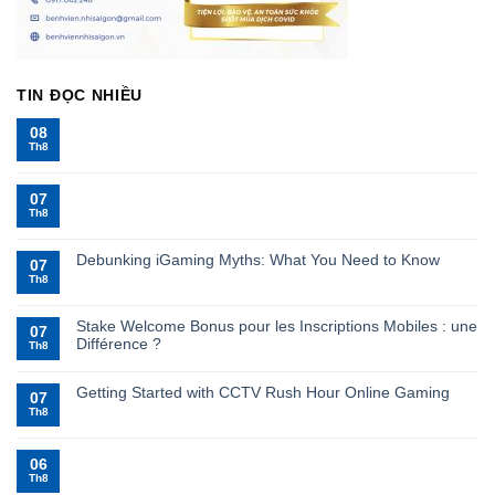
TIN ĐỌC NHIỀU
08
Th8
07
Th8
Debunking iGaming Myths: What You Need to Know
07
Th8
Stake Welcome Bonus pour les Inscriptions Mobiles : une
07
Différence ?
Th8
Getting Started with CCTV Rush Hour Online Gaming
07
Th8
06
Th8