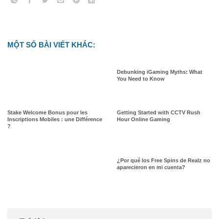
MỘT SỐ BÀI VIẾT KHÁC:
Debunking iGaming Myths: What
You Need to Know
Stake Welcome Bonus pour les
Getting Started with CCTV Rush
Inscriptions Mobiles : une Différence
Hour Online Gaming
?
¿Por qué los Free Spins de Realz no
aparecieron en mi cuenta?