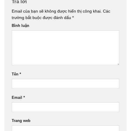
Trả lời
Email của bạn sẽ không được hiển thị công khai.
Các
trường bắt buộc được đánh dấu
*
Bình luận
Tên
*
Email
*
Trang web