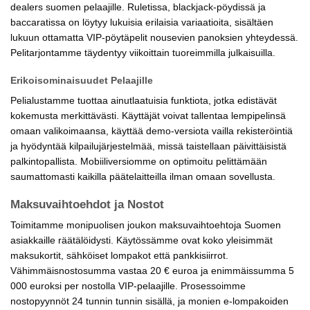
dealers suomen pelaajille. Ruletissa, blackjack-pöydissä ja
baccaratissa on löytyy lukuisia erilaisia variaatioita, sisältäen
lukuun ottamatta VIP-pöytäpelit nousevien panoksien yhteydessä.
Pelitarjontamme täydentyy viikoittain tuoreimmilla julkaisuilla.
Erikoisominaisuudet Pelaajille
Pelialustamme tuottaa ainutlaatuisia funktiota, jotka edistävät
kokemusta merkittävästi. Käyttäjät voivat tallentaa lempipelinsä
omaan valikoimaansa, käyttää demo-versiota vailla rekisteröintiä
ja hyödyntää kilpailujärjestelmää, missä taistellaan päivittäisistä
palkintopallista. Mobiiliversiomme on optimoitu pelittämään
saumattomasti kaikilla päätelaitteilla ilman omaan sovellusta.
Maksuvaihtoehdot ja Nostot
Toimitamme monipuolisen joukon maksuvaihtoehtoja Suomen
asiakkaille räätälöidysti. Käytössämme ovat koko yleisimmät
maksukortit, sähköiset lompakot että pankkisiirrot.
Vähimmäisnostosumma vastaa 20 € euroa ja enimmäissumma 5
000 euroksi per nostolla VIP-pelaajille. Prosessoimme
nostopyynnöt 24 tunnin tunnin sisällä, ja monien e-lompakoiden