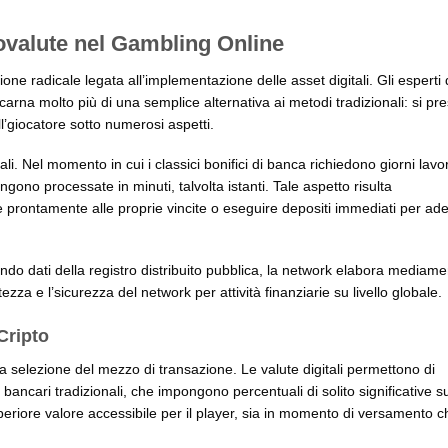
tovalute nel Gambling Online
ione radicale legata all’implementazione delle asset digitali. Gli esperti 
arna molto più di una semplice alternativa ai metodi tradizionali: si pr
l’giocatore sotto numerosi aspetti.
. Nel momento in cui i classici bonifici di banca richiedono giorni lavor
ngono processate in minuti, talvolta istanti. Tale aspetto risulta
prontamente alle proprie vincite o eseguire depositi immediati per ade
ondo dati della registro distribuito pubblica, la network elabora mediam
ezza e l’sicurezza del network per attività finanziarie su livello globale.
 Cripto
 selezione del mezzo di transazione. Le valute digitali permettono di
 bancari tradizionali, che impongono percentuali di solito significative s
periore valore accessibile per il player, sia in momento di versamento c