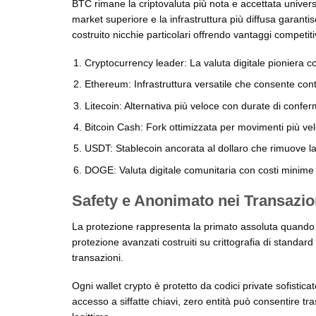
BTC rimane la criptovaluta più nota e accettata univers
market superiore e la infrastruttura più diffusa garantis
costruito nicchie particolari offrendo vantaggi competiti
Cryptocurrency leader: La valuta digitale pioniera co
Ethereum: Infrastruttura versatile che consente contra
Litecoin: Alternativa più veloce con durate di conferm
Bitcoin Cash: Fork ottimizzata per movimenti più vel
USDT: Stablecoin ancorata al dollaro che rimuove la 
DOGE: Valuta digitale comunitaria con costi minime
Safety e Anonimato nei Transazion
La protezione rappresenta la primato assoluta quando 
protezione avanzati costruiti su crittografia di standard
transazioni.
Ogni wallet crypto è protetto da codici private sofist
accesso a siffatte chiavi, zero entità può consentire tr