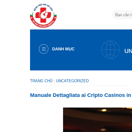
Skip
to
content
DANH MỤC
U
TRANG CHỦ
-
UNCATEGORIZED
Manuale Dettagliata ai Cripto Casinos in