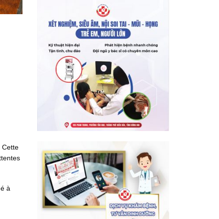
 Cette
ttentes
ué à