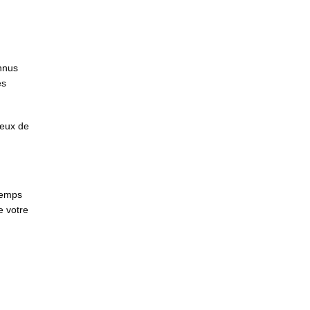
onnus
es
jeux de
temps
e votre