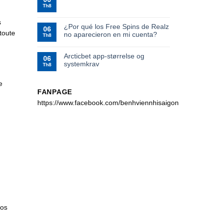
Th8
s
¿Por qué los Free Spins de Realz
06
toute
no aparecieron en mi cuenta?
Th8
Arcticbet app-størrelse og
06
systemkrav
Th8
e
FANPAGE
https://www.facebook.com/benhviennhisaigon
vos