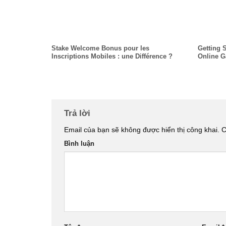
Stake Welcome Bonus pour les
Getting 
Inscriptions Mobiles : une Différence ?
Online 
Trả lời
Email của bạn sẽ không được hiển thị công khai.
C
Bình luận