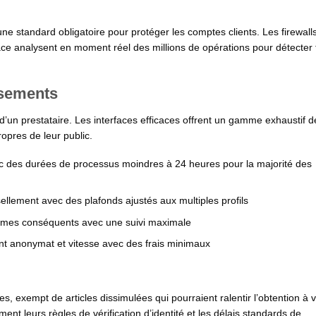
ne standard obligatoire pour protéger les comptes clients. Les firewall
ce analysent en moment réel des millions de opérations pour détecter 
ssements
e d’un prestataire. Les interfaces efficaces offrent un gamme exhaustif d
opres de leur public.
c des durées de processus moindres à 24 heures pour la majorité des
llement avec des plafonds ajustés aux multiples profils
lumes conséquents avec une suivi maximale
nt anonymat et vitesse avec des frais minimaux
s, exempt de articles dissimulées qui pourraient ralentir l’obtention à 
ent leurs règles de vérification d’identité et les délais standards de