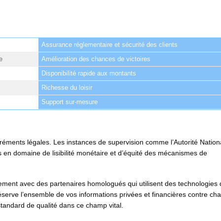
Assurance réglementaire et sécurité des clients
e
Amélioration des chances de victoires
Disponibilité rapide aux montants
Richesse du loisir
Support sur-mesure
agréments légales. Les instances de supervision comme l’Autorité Nation
s en domaine de lisibilité monétaire et d’équité des mécanismes de
ivement avec des partenaires homologués qui utilisent des technologies
préserve l’ensemble de vos informations privées et financières contre ch
tandard de qualité dans ce champ vital.