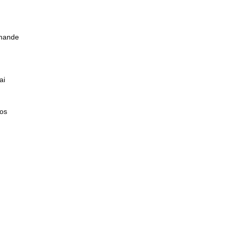
emande
ai
nos