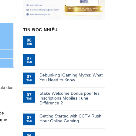
TIN ĐỌC NHIỀU
08
Th8
07
Th8
Debunking iGaming Myths: What
07
You Need to Know
Th8
ale des
Stake Welcome Bonus pour les
07
Inscriptions Mobiles : une
Th8
Différence ?
 de
Getting Started with CCTV Rush
07
aque
Hour Online Gaming
Th8
06