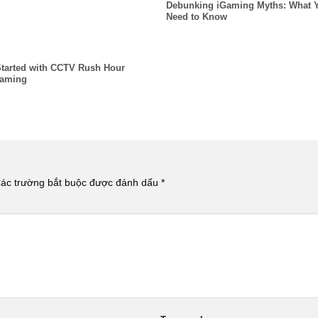
Debunking iGaming Myths: What 
Need to Know
Started with CCTV Rush Hour
Gaming
ác trường bắt buộc được đánh dấu
*