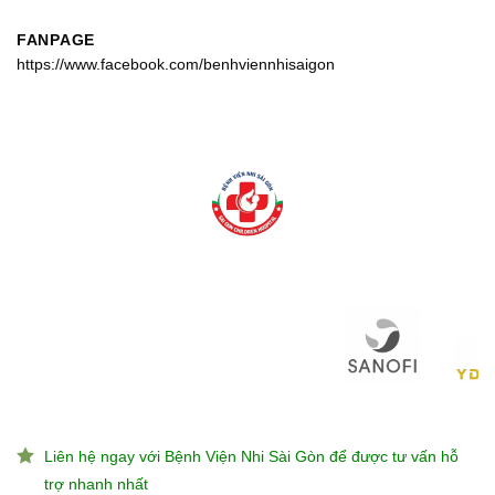
FANPAGE
https://www.facebook.com/benhviennhisaigon
Liên hệ ngay với Bệnh Viện Nhi Sài Gòn để được tư vấn hỗ
trợ nhanh nhất