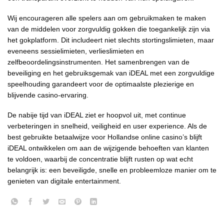
Wij encourageren alle spelers aan om gebruikmaken te maken
van de middelen voor zorgvuldig gokken die toegankelijk zijn via
het gokplatform. Dit includeert niet slechts stortingslimieten, maar
eveneens sessielimieten, verlieslimieten en
zelfbeoordelingsinstrumenten. Het samenbrengen van de
beveiliging en het gebruiksgemak van iDEAL met een zorgvuldige
speelhouding garandeert voor de optimaalste plezierige en
blijvende casino-ervaring.
De nabije tijd van iDEAL ziet er hoopvol uit, met continue
verbeteringen in snelheid, veiligheid en user experience. Als de
best gebruikte betaalwijze voor Hollandse online casino’s blijft
iDEAL ontwikkelen om aan de wijzigende behoeften van klanten
te voldoen, waarbij de concentratie blijft rusten op wat echt
belangrijk is: een beveiligde, snelle en probleemloze manier om te
genieten van digitale entertainment.