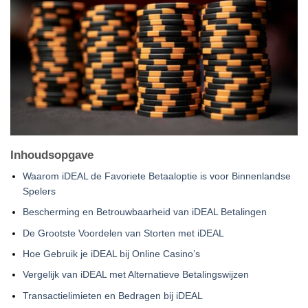
Inhoudsopgave
Waarom iDEAL de Favoriete Betaaloptie is voor Binnenlandse
Spelers
Bescherming en Betrouwbaarheid van iDEAL Betalingen
De Grootste Voordelen van Storten met iDEAL
Hoe Gebruik je iDEAL bij Online Casino’s
Vergelijk van iDEAL met Alternatieve Betalingswijzen
Transactielimieten en Bedragen bij iDEAL