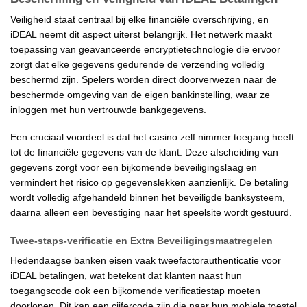
Veiligheid staat centraal bij elke financiële overschrijving, en
iDEAL neemt dit aspect uiterst belangrijk. Het netwerk maakt
toepassing van geavanceerde encryptietechnologie die ervoor
zorgt dat elke gegevens gedurende de verzending volledig
beschermd zijn. Spelers worden direct doorverwezen naar de
beschermde omgeving van de eigen bankinstelling, waar ze
inloggen met hun vertrouwde bankgegevens.
Een cruciaal voordeel is dat het casino zelf nimmer toegang heeft
tot de financiële gegevens van de klant. Deze afscheiding van
gegevens zorgt voor een bijkomende beveiligingslaag en
vermindert het risico op gegevenslekken aanzienlijk. De betaling
wordt volledig afgehandeld binnen het beveiligde banksysteem,
daarna alleen een bevestiging naar het speelsite wordt gestuurd.
Twee-staps-verificatie en Extra Beveiligingsmaatregelen
Hedendaagse banken eisen vaak tweefactorauthenticatie voor
iDEAL betalingen, wat betekent dat klanten naast hun
toegangscode ook een bijkomende verificatiestap moeten
doorlopen. Dit kan een cijfercode zijn die naar hun mobiele toestel