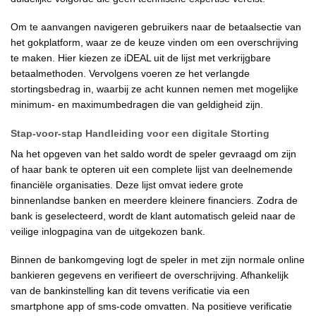
Om te aanvangen navigeren gebruikers naar de betaalsectie van
het gokplatform, waar ze de keuze vinden om een overschrijving
te maken. Hier kiezen ze iDEAL uit de lijst met verkrijgbare
betaalmethoden. Vervolgens voeren ze het verlangde
stortingsbedrag in, waarbij ze acht kunnen nemen met mogelijke
minimum- en maximumbedragen die van geldigheid zijn.
Stap-voor-stap Handleiding voor een digitale Storting
Na het opgeven van het saldo wordt de speler gevraagd om zijn
of haar bank te opteren uit een complete lijst van deelnemende
financiële organisaties. Deze lijst omvat iedere grote
binnenlandse banken en meerdere kleinere financiers. Zodra de
bank is geselecteerd, wordt de klant automatisch geleid naar de
veilige inlogpagina van de uitgekozen bank.
Binnen de bankomgeving logt de speler in met zijn normale online
bankieren gegevens en verifieert de overschrijving. Afhankelijk
van de bankinstelling kan dit tevens verificatie via een
smartphone app of sms-code omvatten. Na positieve verificatie