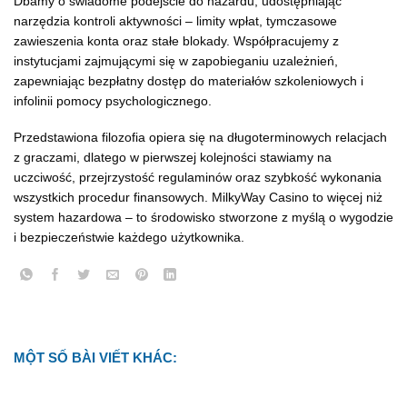
Dbamy o świadome podejście do hazardu, udostępniając
narzędzia kontroli aktywności – limity wpłat, tymczasowe
zawieszenia konta oraz stałe blokady. Współpracujemy z
instytucjami zajmującymi się w zapobieganiu uzależnień,
zapewniając bezpłatny dostęp do materiałów szkoleniowych i
infolinii pomocy psychologicznego.
Przedstawiona filozofia opiera się na długoterminowych relacjach
z graczami, dlatego w pierwszej kolejności stawiamy na
uczciwość, przejrzystość regulaminów oraz szybkość wykonania
wszystkich procedur finansowych. MilkyWay Casino to więcej niż
system hazardowa – to środowisko stworzone z myślą o wygodzie
i bezpieczeństwie każdego użytkownika.
MỘT SỐ BÀI VIẾT KHÁC: