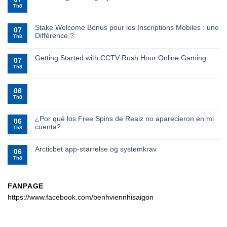
Th8
Stake Welcome Bonus pour les Inscriptions Mobiles : une
07
Différence ?
Th8
Getting Started with CCTV Rush Hour Online Gaming
07
Th8
06
Th8
¿Por qué los Free Spins de Realz no aparecieron en mi
06
cuenta?
Th8
Arcticbet app-størrelse og systemkrav
06
Th8
FANPAGE
https://www.facebook.com/benhviennhisaigon