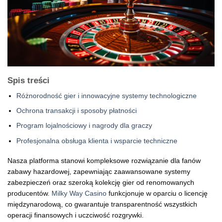
Spis treści
Różnorodność gier i innowacyjne systemy technologiczne
Ochrona transakcji i sposoby płatności
Program lojalnościowy i nagrody dla graczy
Profesjonalna obsługa klienta i wsparcie techniczne
Nasza platforma stanowi kompleksowe rozwiązanie dla fanów
zabawy hazardowej, zapewniając zaawansowane systemy
zabezpieczeń oraz szeroką kolekcję gier od renomowanych
producentów.
Milky Way Casino
funkcjonuje w oparciu o licencję
międzynarodową, co gwarantuje transparentność wszystkich
operacji finansowych i uczciwość rozgrywki.