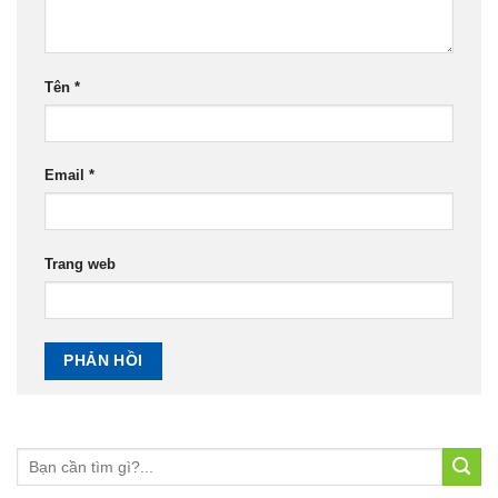
Tên
*
Email
*
Trang web