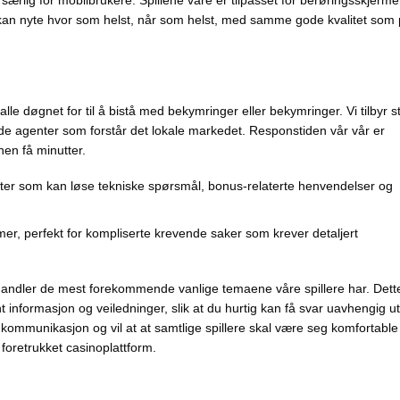
 kan nyte hvor som helst, når som helst, med samme gode kvalitet som
alle døgnet for til å bistå med bekymringer eller bekymringer. Vi tilbyr s
nde agenter som forstår det lokale markedet. Responstiden vår vår er
nen få minutter.
nter som kan løse tekniske spørsmål, bonus-relaterte henvendelser og
er, perfekt for kompliserte krevende saker som krever detaljert
ndler de mest forekommende vanlige temaene våre spillere har. Dett
 informasjon og veiledninger, slik at du hurtig kan få svar uavhengig u
t kommunikasjon og vil at at samtlige spillere skal være seg komfortable
foretrukket casinoplattform.