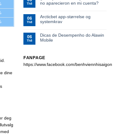
no aparecieron en mi cuenta?
%
Th8
%
Arcticbet app-størrelse og
06
systemkrav
%
Th8
Dicas de Desempenho do Alawin
06
Mobile
Th8
FANPAGE
id.
https://www.facebook.com/benhviennhisaigon
te dine
es
er deg
lutvalg
r med