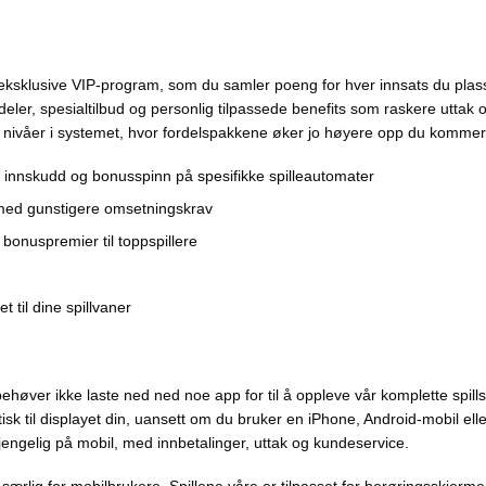
rt eksklusive VIP-program, som du samler poeng for hver innsats du plas
eler, spesialtilbud og personlig tilpassede benefits som raskere uttak 
le nivåer i systemet, hvor fordelspakkene øker jo høyere opp du kommer
nnskudd og bonusspinn på spesifikke spilleautomater
 med gunstigere omsetningskrav
bonuspremier til toppspillere
til dine spillvaner
ehøver ikke laste ned ned noe app for til å oppleve vår komplette spill
sk til displayet din, uansett om du bruker en iPhone, Android-mobil elle
gjengelig på mobil, med innbetalinger, uttak og kundeservice.
 særlig for mobilbrukere. Spillene våre er tilpasset for berøringsskjerme