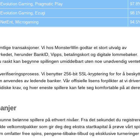
Evolution Gaming, Pragmatic Play
97.8
Evolution Gaming, Ezugi
98.1
NetEnt, Microgaming
94.5
tlige transaksjoner. Vi hos MonsterWin godtar et stort utvalg av
kedet, herunder BankID, Vipps, betalingskort og digitale lommebøker.
du raskt kan begynne spillingen umiddelbart uten noe unødvendig ventet
rifiseringsprosess. Vi benytter 256-bit SSL-kryptering for for å beskyt
 anvendes av ledende banker. Vår offisielle lisens forplikter at vi driver
uridiske krav, og hver eneste spillere kan føle seg komfortable på at der
anjer
unne belønne spillere på ethvert nivåer. Fra det sekundet du registrer
lde velkomstpakker som gir deg deg ekstra startkapital å prøve vårt spil
omfatter free spins, pengene-tilbake-tilbud og eksklusive turneringe