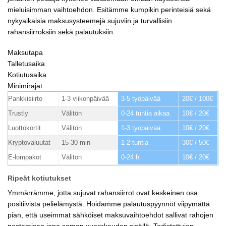
mieluisimman vaihtoehdon. Esitämme kumpikin perinteisiä sekä
nykyaikaisia maksusysteemejä sujuviin ja turvallisiin
rahansiirroksiin sekä palautuksiin.
Maksutapa
Talletusaika
Kotiutusaika
Minimirajat
Pankkisiirto
1-3 viikonpäivää
3-5 työpäivää
20€ / 100€
Trustly
Välitön
0-24 tuntia aikaa
10€ / 20€
Luottokortit
Välitön
1-3 työpäivää
10€ / 20€
Kryptovaluutat
15-30 min
1-2 tuntia
30€ / 50€
E-lompakot
Välitön
0-24 h
10€ / 20€
Ripeät kotiutukset
Ymmärrämme, jotta sujuvat rahansiirrot ovat keskeinen osa
positiivista pelielämystä. Hoidamme palautuspyynnöt viipymättä
pian, että useimmat sähköiset maksuvaihtoehdot sallivat rahojen
nostamisen jopa saman vuorokauden sisällä. Todistettujen