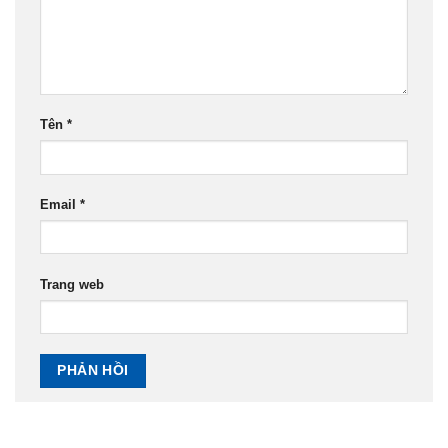
Tên
*
Email
*
Trang web