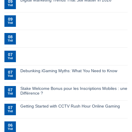
Digital Marketing Trends That Still Matter in 2026
09
Th8
09
Th8
08
Th8
07
Th8
Debunking iGaming Myths: What You Need to Know
07
Th8
Stake Welcome Bonus pour les Inscriptions Mobiles : une
07
Différence ?
Th8
Getting Started with CCTV Rush Hour Online Gaming
07
Th8
06
Th8