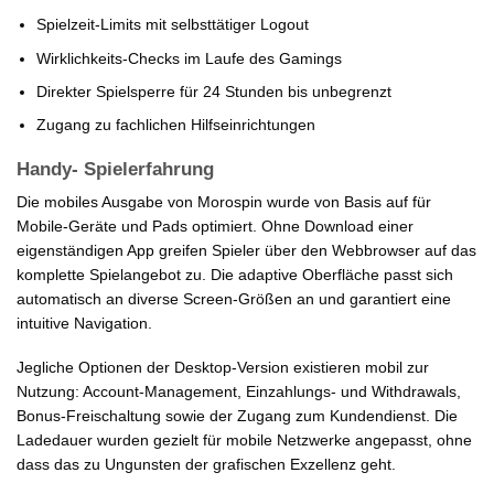
Spielzeit-Limits mit selbsttätiger Logout
Wirklichkeits-Checks im Laufe des Gamings
Direkter Spielsperre für 24 Stunden bis unbegrenzt
Zugang zu fachlichen Hilfseinrichtungen
Handy- Spielerfahrung
Die mobiles Ausgabe von Morospin wurde von Basis auf für
Mobile-Geräte und Pads optimiert. Ohne Download einer
eigenständigen App greifen Spieler über den Webbrowser auf das
komplette Spielangebot zu. Die adaptive Oberfläche passt sich
automatisch an diverse Screen-Größen an und garantiert eine
intuitive Navigation.
Jegliche Optionen der Desktop-Version existieren mobil zur
Nutzung: Account-Management, Einzahlungs- und Withdrawals,
Bonus-Freischaltung sowie der Zugang zum Kundendienst. Die
Ladedauer wurden gezielt für mobile Netzwerke angepasst, ohne
dass das zu Ungunsten der grafischen Exzellenz geht.