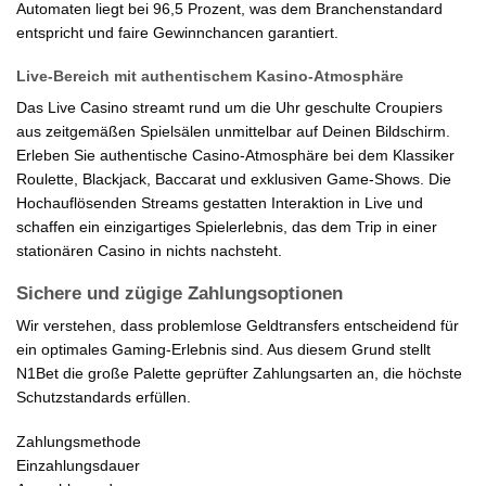
Automaten liegt bei 96,5 Prozent, was dem Branchenstandard
entspricht und faire Gewinnchancen garantiert.
Live-Bereich mit authentischem Kasino-Atmosphäre
Das Live Casino streamt rund um die Uhr geschulte Croupiers
aus zeitgemäßen Spielsälen unmittelbar auf Deinen Bildschirm.
Erleben Sie authentische Casino-Atmosphäre bei dem Klassiker
Roulette, Blackjack, Baccarat und exklusiven Game-Shows. Die
Hochauflösenden Streams gestatten Interaktion in Live und
schaffen ein einzigartiges Spielerlebnis, das dem Trip in einer
stationären Casino in nichts nachsteht.
Sichere und zügige Zahlungsoptionen
Wir verstehen, dass problemlose Geldtransfers entscheidend für
ein optimales Gaming-Erlebnis sind. Aus diesem Grund stellt
N1Bet die große Palette geprüfter Zahlungsarten an, die höchste
Schutzstandards erfüllen.
Zahlungsmethode
Einzahlungsdauer