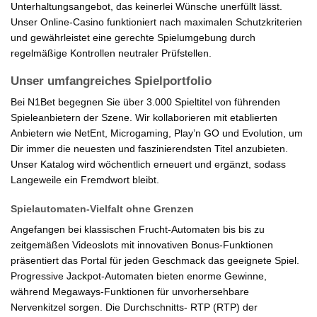
Unterhaltungsangebot, das keinerlei Wünsche unerfüllt lässt.
Unser Online-Casino funktioniert nach maximalen Schutzkriterien
und gewährleistet eine gerechte Spielumgebung durch
regelmäßige Kontrollen neutraler Prüfstellen.
Unser umfangreiches Spielportfolio
Bei N1Bet begegnen Sie über 3.000 Spieltitel von führenden
Spieleanbietern der Szene. Wir kollaborieren mit etablierten
Anbietern wie NetEnt, Microgaming, Play’n GO und Evolution, um
Dir immer die neuesten und faszinierendsten Titel anzubieten.
Unser Katalog wird wöchentlich erneuert und ergänzt, sodass
Langeweile ein Fremdwort bleibt.
Spielautomaten-Vielfalt ohne Grenzen
Angefangen bei klassischen Frucht-Automaten bis bis zu
zeitgemäßen Videoslots mit innovativen Bonus-Funktionen
präsentiert das Portal für jeden Geschmack das geeignete Spiel.
Progressive Jackpot-Automaten bieten enorme Gewinne,
während Megaways-Funktionen für unvorhersehbare
Nervenkitzel sorgen. Die Durchschnitts- RTP (RTP) der