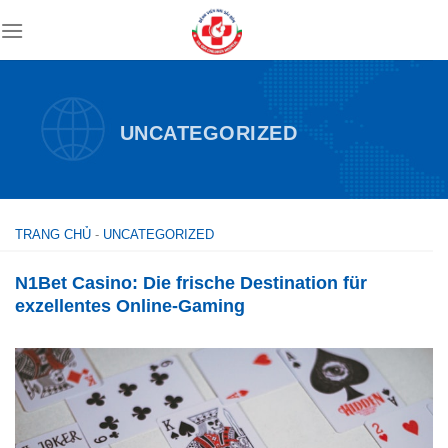
Skip
to
content
UNCATEGORIZED
TRANG CHỦ
-
UNCATEGORIZED
N1Bet Casino: Die frische Destination für
exzellentes Online-Gaming