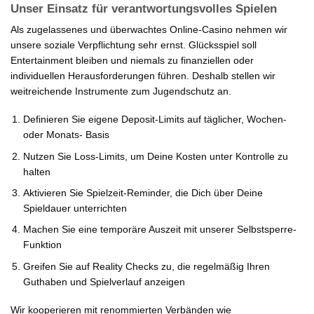
Unser Einsatz für verantwortungsvolles Spielen
Als zugelassenes und überwachtes Online-Casino nehmen wir
unsere soziale Verpflichtung sehr ernst. Glücksspiel soll
Entertainment bleiben und niemals zu finanziellen oder
individuellen Herausforderungen führen. Deshalb stellen wir
weitreichende Instrumente zum Jugendschutz an.
Definieren Sie eigene Deposit-Limits auf täglicher, Wochen-
oder Monats- Basis
Nutzen Sie Loss-Limits, um Deine Kosten unter Kontrolle zu
halten
Aktivieren Sie Spielzeit-Reminder, die Dich über Deine
Spieldauer unterrichten
Machen Sie eine temporäre Auszeit mit unserer Selbstsperre-
Funktion
Greifen Sie auf Reality Checks zu, die regelmäßig Ihren
Guthaben und Spielverlauf anzeigen
Wir kooperieren mit renommierten Verbänden wie