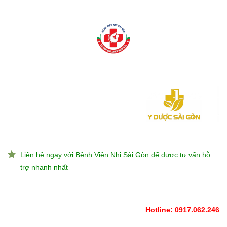
Liên hệ ngay với Bệnh Viện Nhi Sài Gòn để được tư vấn hỗ
trợ nhanh nhất
Hotline: 0917.062.246