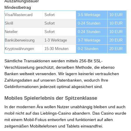
Auszahlungsdauer
Mindestbetrag
Visa/Mastercard
Sofort
3-5 Werktage
10 EUR
Skrill
Sofort
0-24 Stunden
10 EUR
Neteller
Sofort
0-24 Stunden
10 EUR
Banküberweisung
1-3 Werktage
3-7 Werktage
20 EUR
Kryptowährungen
15-30 Minuten
0-2 Stunden
20 EUR
Sämtliche Transaktionen werden mittels 256-Bit SSL-
Verschlüsselung geschützt, derselben Methode, die ebenso
Banken weltweit verwenden. Wir lagern keinerlei vertraulichen
Zahlungsdaten auf unseren Datenbanken, wodurch Ihre
Geldinformationen jederzeit optimal abgesichert sind.
Mobiles Spielerlebnis der Spitzenklasse
In der modernen Ära wollen Nutzer unabhängig bleiben und auch
mobil nicht auf das Lieblings-Casino abandern. Das Casino wurde
mit einem Mobil-Fokus entworfen und funktioniert auf allen
zeitgemäßen Mobiltelefonen und Tablets einwandfrei.