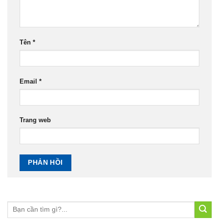
Tên
*
Email
*
Trang web